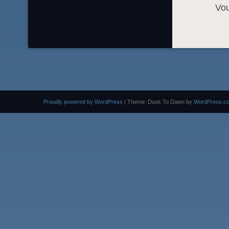
Vo
Proudly powered by WordPress
|
Theme: Dusk To Dawn by
WordPress.c