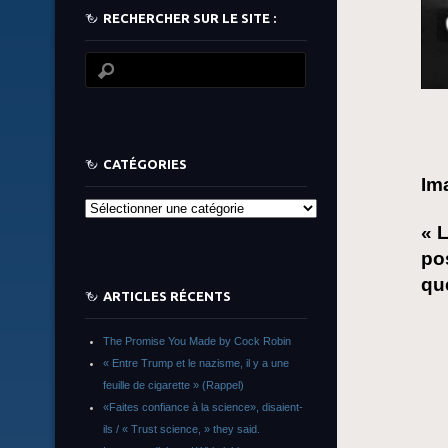
RECHERCHER SUR LE SITE :
CATÉGORIES
Im
Catégories
« L
po
qu
ARTICLES RÉCENTS
The Promise You Made by Cock Robin
« Entre Trump et le nazisme, il y a une
feuille de cigarette » (Rappel)
«Faites confiance à la science», disaient-
ils / « Trust science, » they said.