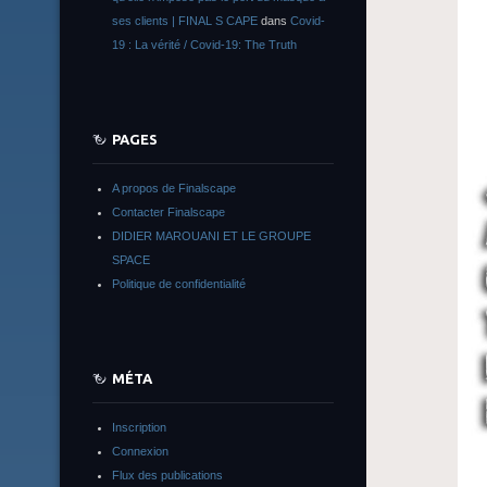
ses clients | FINAL S CAPE
dans
Covid-
19 : La vérité / Covid-19: The Truth
PAGES
A propos de Finalscape
Contacter Finalscape
DIDIER MAROUANI ET LE GROUPE
SPACE
Politique de confidentialité
MÉTA
Inscription
Connexion
Flux des publications