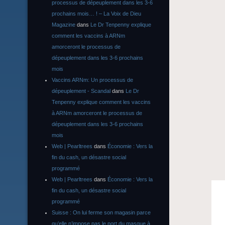
processus de dépeuplement dans les 3-6
prochains mois… ! – La Voix de Dieu
Magazine
dans
Le Dr Tenpenny explique
comment les vaccins à ARNm
amorceront le processus de
dépeuplement dans les 3-6 prochains
mois
Vaccins ARNm: Un processus de
dépeuplement - Scandal
dans
Le Dr
Tenpenny explique comment les vaccins
à ARNm amorceront le processus de
dépeuplement dans les 3-6 prochains
mois
Web | Pearltrees
dans
Économie : Vers la
fin du cash, un désastre social
programmé
Web | Pearltrees
dans
Économie : Vers la
fin du cash, un désastre social
programmé
Suisse : On lui ferme son magasin parce
qu’elle n’impose pas le port du masque à