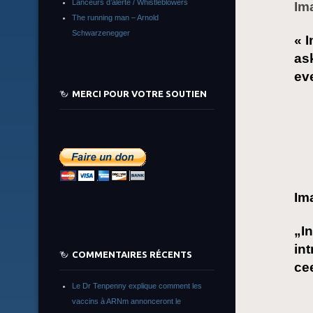
Lanceurs d’alerte / Whistleblowers
Im
The running man – Arnold
Schwarzenegger
« 
ask
ev
MERCI POUR VOTRE SOUTIEN
Im
„In
int
COMMENTAIRES RÉCENTS
cee
Le Dr Tenpenny explique comment les
vaccins à ARNm annonceront le