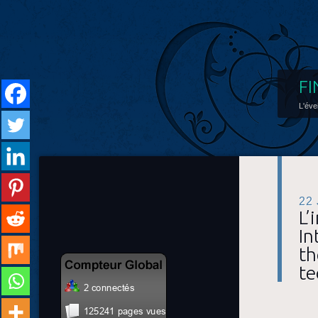
FI
L'éve
22
L’
In
th
te