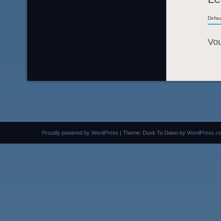
Defau
Vo
Proudly powered by WordPress
|
Theme: Dusk To Dawn by
WordPress.c