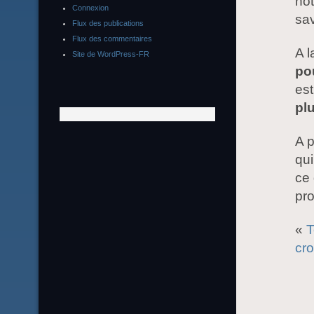
not
Connexion
sav
Flux des publications
Flux des commentaires
A l
Site de WordPress-FR
po
es
plu
A p
qui
ce 
pro
«
T
cro