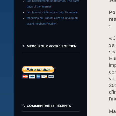
Les balbutiements de l’Internet / The early
days of the Internet
Po
Le chanvre, cette manne pour l’humanité
me
Incendies en France, c’est de la faute au
grand méchant Poutine !
:
« J
sal
MERCI POUR VOTRE SOUTIEN
sca
Eu
im
com
veu
201
d’i
l’i
COMMENTAIRES RÉCENTS
Mai