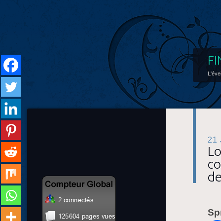
FI
L'éve
21
Lo
co
de
Sp