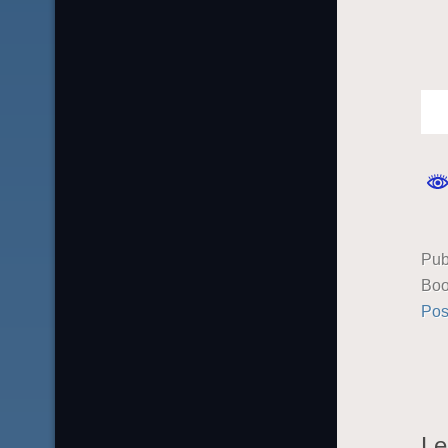
Pub
Boo
Pos
Le