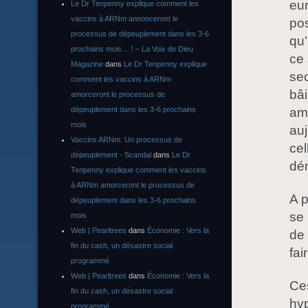
eur
Le Dr Tenpenny explique comment les
vaccins à ARNm annonceront le
po
processus de dépeuplement dans les 3-6
qu’
prochains mois… ! – La Voix de Dieu
ce 
Magazine
dans
Le Dr Tenpenny explique
sec
comment les vaccins à ARNm
bâi
amorceront le processus de
ame
dépeuplement dans les 3-6 prochains
mois
auj
Vaccins ARNm: Un processus de
cel
dépeuplement - Scandal
dans
Le Dr
dém
Tenpenny explique comment les vaccins
à ARNm amorceront le processus de
A p
dépeuplement dans les 3-6 prochains
se 
mois
Web | Pearltrees
dans
Économie : Vers la
de 
fin du cash, un désastre social
fai
programmé
Web | Pearltrees
dans
Économie : Vers la
Ce
fin du cash, un désastre social
hyp
programmé