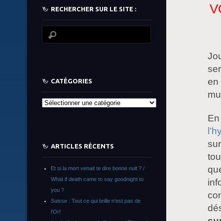
V
RECHERCHER SUR LE SITE :
Jou
ser
en 
CATÉGORIES
mu
Catégories
En
l’h
sur
ARTICLES RÉCENTS
tou
que
Et si la mort venait te dire bonne nuit ? /
What if death came to say goodnight to
inf
you ?
co
Suisse : Tout ce qui brille n’est pas de
dés
l’Or!
sur