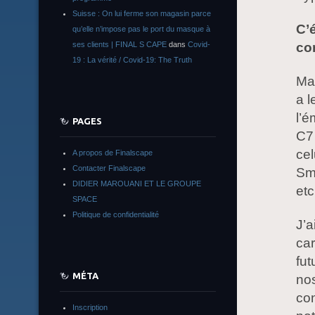
Suisse : On lui ferme son magasin parce
C’é
qu’elle n’impose pas le port du masque à
co
ses clients | FINAL S CAPE
dans
Covid-
19 : La vérité / Covid-19: The Truth
Mai
a l
l’é
PAGES
C7 
cel
A propos de Finalscape
Contacter Finalscape
Sma
DIDIER MAROUANI ET LE GROUPE
etc
SPACE
Politique de confidentialité
J’a
ca
fut
MÉTA
nos
con
Inscription