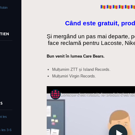
Robin
Când este gratuit, prod
TIEN
Și mergând un pas mai departe, poț
face reclamă pentru Lacoste, Nike
Bun venit în lumea Care Bears.
Mulțumim ZTT și Island Records.
Mulțumiri Virgin Records.
TS
t les
 les 3-6