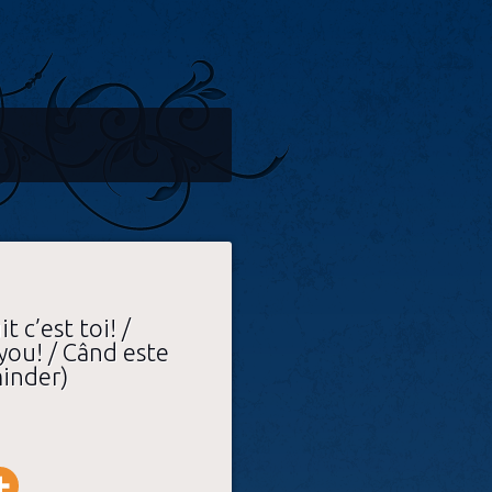
t c’est toi! /
 you! / Când este
minder)