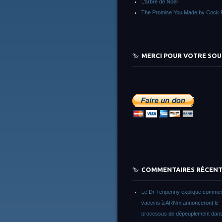
L’arbre de Noêl
The Promise You Made by Cock 
MERCI POUR VOTRE SOU
COMMENTAIRES RÉCEN
Le Dr Tenpenny explique commen
vaccins à ARNm annonceront le
processus de dépeuplement dans