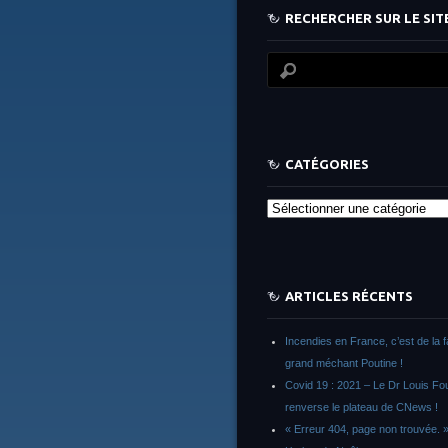
RECHERCHER SUR LE SITE
CATÉGORIES
Catégories
ARTICLES RÉCENTS
Incendies en France, c’est de la 
grand méchant Poutine !
Covid 19 : 2021 – Le Dr Louis F
renverse le plateau de CNews !
« Erreur 404, page non trouvée. 