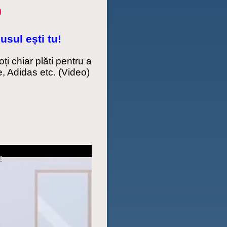
usul ești tu!
i chiar plăti pentru a
, Adidas etc. (Video)