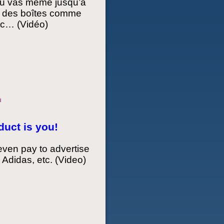
 tu vas même jusqu’à
 à des boîtes comme
tc… (Vidéo)
duct is you!
even pay to advertise
 Adidas, etc. (Video)