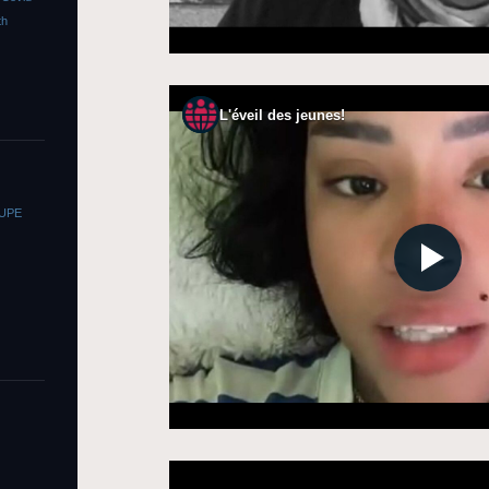
th
OUPE