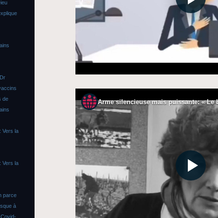
ieu
xplique
ains
 Dr
vaccins
s de
ains
 Vers la
 Vers la
n parce
asque à
s
Covid-