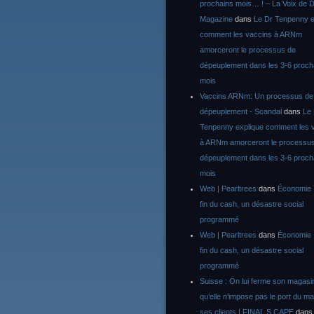
prochains mois… ! – La Voix de D
Magazine
dans
Le Dr Tenpenny e
comment les vaccins à ARNm
amorceront le processus de
dépeuplement dans les 3-6 proch
mois
Vaccins ARNm: Un processus de
dépeuplement - Scandal
dans
Le
Tenpenny explique comment les 
à ARNm amorceront le processu
dépeuplement dans les 3-6 proch
mois
Web | Pearltrees
dans
Économie :
fin du cash, un désastre social
programmé
Web | Pearltrees
dans
Économie :
fin du cash, un désastre social
programmé
Suisse : On lui ferme son magasi
qu’elle n’impose pas le port du m
ses clients | FINAL S CAPE
dan