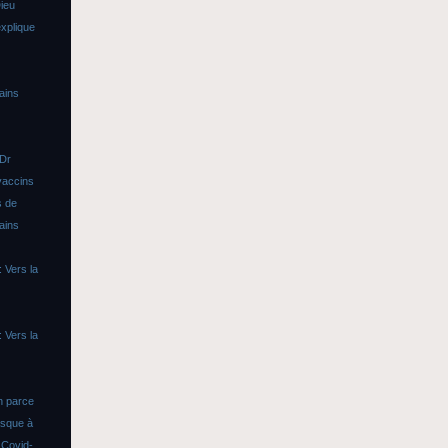
ieu
xplique
ains
 Dr
vaccins
s de
ains
 Vers la
 Vers la
n parce
asque à
s
Covid-