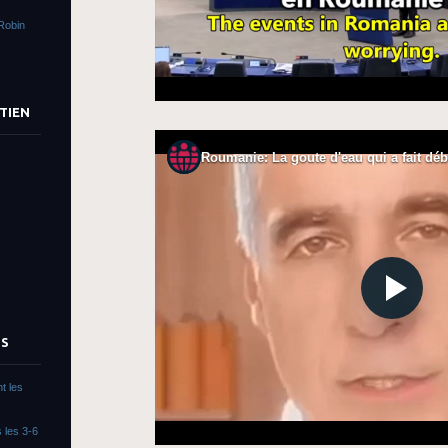
Robin
TIEN
TS
t les
 les 3-6