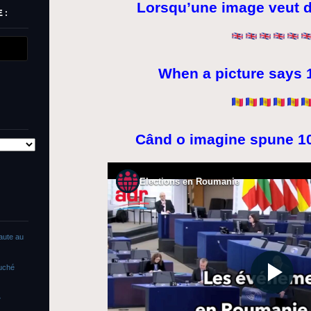
Lorsqu’une image veut d
 :
When a picture says 
Când o imagine spune 10
faute au
ouché
»