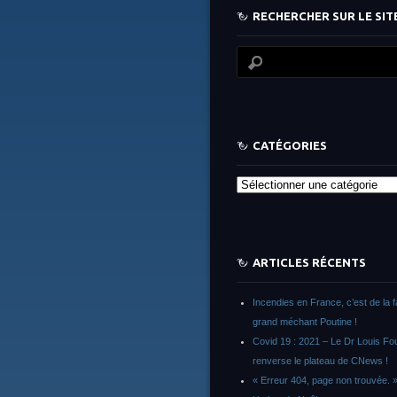
RECHERCHER SUR LE SITE
CATÉGORIES
Catégories
ARTICLES RÉCENTS
Incendies en France, c’est de la 
grand méchant Poutine !
Covid 19 : 2021 – Le Dr Louis F
renverse le plateau de CNews !
« Erreur 404, page non trouvée. 