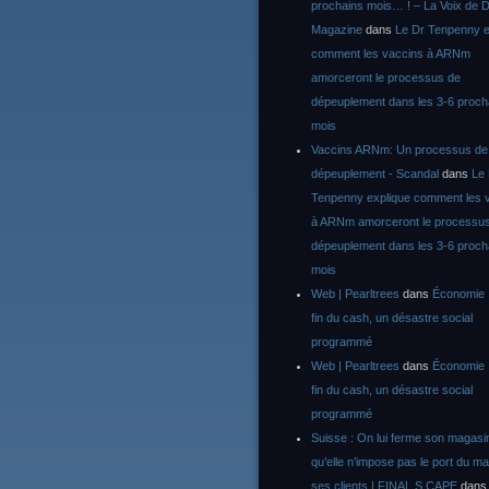
prochains mois… ! – La Voix de D
Magazine
dans
Le Dr Tenpenny e
comment les vaccins à ARNm
amorceront le processus de
dépeuplement dans les 3-6 proch
mois
Vaccins ARNm: Un processus de
dépeuplement - Scandal
dans
Le
Tenpenny explique comment les 
à ARNm amorceront le processu
dépeuplement dans les 3-6 proch
mois
Web | Pearltrees
dans
Économie :
fin du cash, un désastre social
programmé
Web | Pearltrees
dans
Économie :
fin du cash, un désastre social
programmé
Suisse : On lui ferme son magasi
qu’elle n’impose pas le port du m
ses clients | FINAL S CAPE
dan