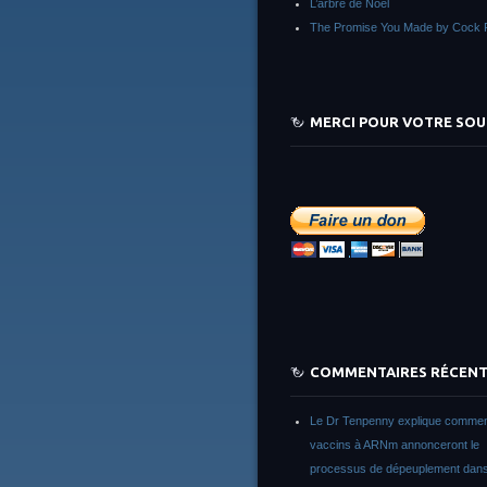
L’arbre de Noêl
The Promise You Made by Cock 
MERCI POUR VOTRE SOU
COMMENTAIRES RÉCEN
Le Dr Tenpenny explique commen
vaccins à ARNm annonceront le
processus de dépeuplement dans