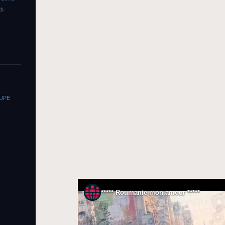
th
OUPE