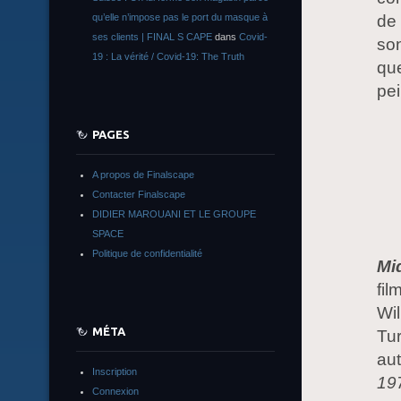
qu’elle n’impose pas le port du masque à
de 
ses clients | FINAL S CAPE
dans
Covid-
son
19 : La vérité / Covid-19: The Truth
que
pe
PAGES
A propos de Finalscape
Contacter Finalscape
DIDIER MAROUANI ET LE GROUPE
SPACE
Politique de confidentialité
Mi
fil
Wi
MÉTA
Tur
au
Inscription
19
Connexion