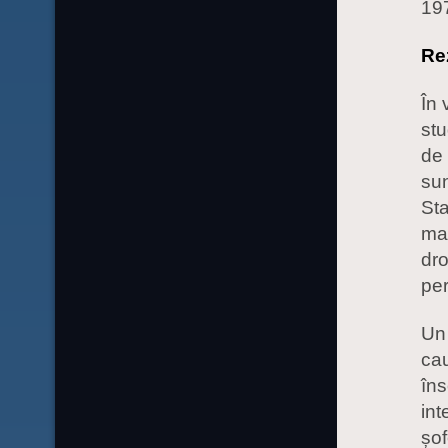
19
Re
În 
stu
de 
sun
Sta
max
dro
per
Un 
cau
îns
int
șof