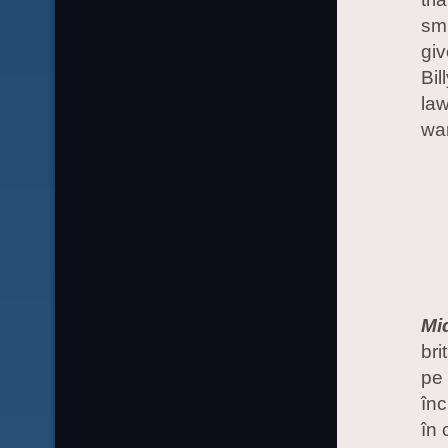
smu
giv
Bil
law
wan
Mi
bri
pe 
înc
în 