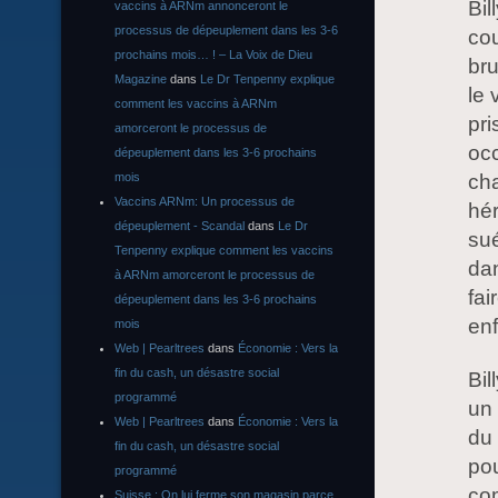
Bil
vaccins à ARNm annonceront le
processus de dépeuplement dans les 3-6
cou
prochains mois… ! – La Voix de Dieu
bru
Magazine
dans
Le Dr Tenpenny explique
le 
comment les vaccins à ARNm
pri
amorceront le processus de
oc
dépeuplement dans les 3-6 prochains
mois
ch
Vaccins ARNm: Un processus de
hér
dépeuplement - Scandal
dans
Le Dr
sué
Tenpenny explique comment les vaccins
dan
à ARNm amorceront le processus de
fa
dépeuplement dans les 3-6 prochains
enf
mois
Web | Pearltrees
dans
Économie : Vers la
fin du cash, un désastre social
Bil
programmé
un 
Web | Pearltrees
dans
Économie : Vers la
du 
fin du cash, un désastre social
pou
programmé
com
Suisse : On lui ferme son magasin parce