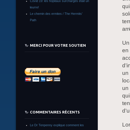
Covid 19: les hôpitaux surchargés était un
qui
leurre!
sol
Le chemin des ermites / The Hermits’
Path
ter
arr
Un
MERCI POUR VOTRE SOUTIEN
en 
acc
d’i
un 
loc
un 
qui
ten
d’u
COMMENTAIRES RÉCENTS
Lor
Le Dr Tenpenny explique comment les