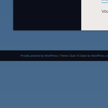
Vo
Proudly powered by WordPress
|
Theme: Dusk To Dawn by
WordPress.c