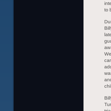
int
to 
Dur
Bil
lat
gua
awa
We
can
add
war
an
chi
Bil
Tur
tri