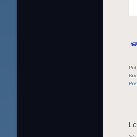
Pub
Boo
Pos
Le
Defau