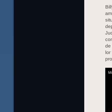
Bil
ame
sit
dep
Jud
con
de 
lor
pro