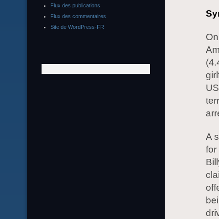
Flux des publications
Sy
Flux des commentaires
Site de WordPress-FR
On 
Ame
(4.
gir
US,
ter
arr
A 
for
Bil
cla
off
bei
dri