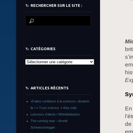
RECHERCHER SUR LE SITE :
Mi
bri
CATÉGORIES
s’i
Catégories
emp
his
Ex
ARTICLES RÉCENTS
Sy
«Faites confiance à la science», disaient-
En 
ils / « Trust science, » they said.
Lanceurs d’alerte / Whistleblowers
l’é
The running man – Arnold
de 
Schwarzenegger
em