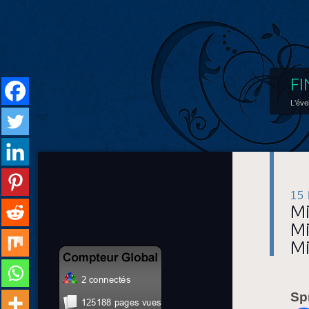
FI
L'éve
15
Mi
Mi
Mi
Sp