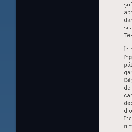
șof
apr
dar
sca
Tex
În 
îng
păt
gar
Bil
de 
car
dep
dro
înc
nim