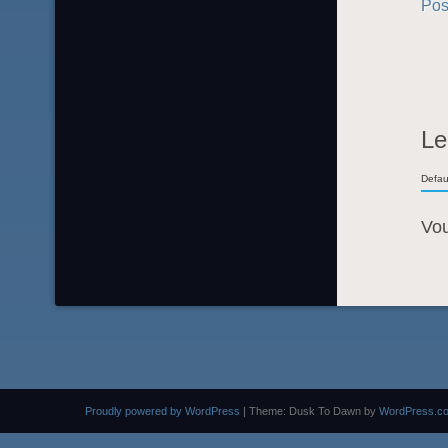
Pos
Le
Defau
Vo
Proudly powered by WordPress
|
Theme: Dusk To Dawn by
WordPress.c