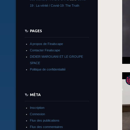
19 : La vérité / Covid-19: The Truth
PAGES
A propos de Finalscape
Contacter Finalscape
DIDIER MAROUANI ET LE GROUPE
SPACE
Politique de confidentialité
MÉTA
Inscription
Connexion
Flux des publications
Flux des commentaires