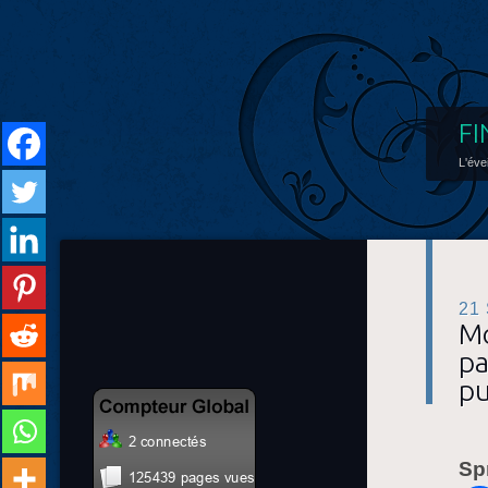
FI
L'éve
21
Mo
pa
pu
Sp