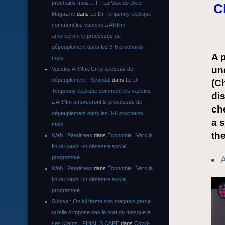
prochains mois… ! – La Voix de Dieu
C
Magazine
dans
Le Dr Tenpenny explique
comment les vaccins à ARNm
amorceront le processus de
dépeuplement dans les 3-6 prochains
A 
mois
un
Vaccins ARNm: Un processus de
dépeuplement - Scandal
dans
Le Dr
(C
Tenpenny explique comment les vaccins
dis
à ARNm amorceront le processus de
ch
dépeuplement dans les 3-6 prochains
a 
mois
th
Web | Pearltrees
dans
Économie : Vers la
fin du cash, un désastre social
programmé
Web | Pearltrees
dans
Économie : Vers la
fin du cash, un désastre social
programmé
Suisse : On lui ferme son magasin parce
qu’elle n’impose pas le port du masque à
ses clients | FINAL S CAPE
dans
Covid-