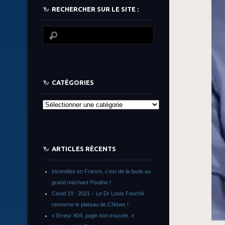
RECHERCHER SUR LE SITE :
CATÉGORIES
Catégories
ARTICLES RÉCENTS
Incendies en France, c’est de la faute au
grand méchant Poutine !
Covid 19 : 2021 – Le Dr Louis Fouché
renverse le plateau de CNews !
« Erreur 404, page non trouvée. »