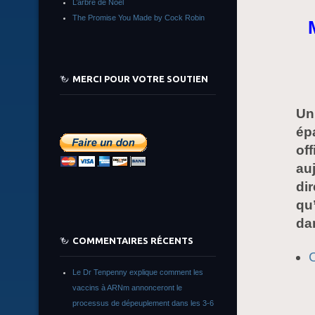
L’arbre de Noêl
The Promise You Made by Cock Robin
MERCI POUR VOTRE SOUTIEN
Un
ép
off
au
di
qu
da
COMMENTAIRES RÉCENTS
Le Dr Tenpenny explique comment les
vaccins à ARNm annonceront le
processus de dépeuplement dans les 3-6