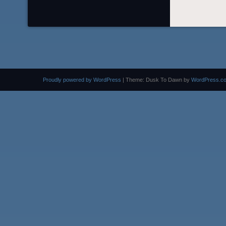
Proudly powered by WordPress
|
Theme: Dusk To Dawn by
WordPress.c