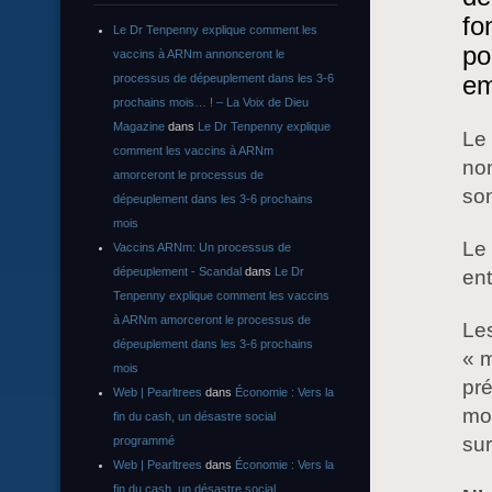
fo
Le Dr Tenpenny explique comment les
po
vaccins à ARNm annonceront le
em
processus de dépeuplement dans les 3-6
prochains mois… ! – La Voix de Dieu
Magazine
dans
Le Dr Tenpenny explique
Le 
comment les vaccins à ARNm
non
amorceront le processus de
son
dépeuplement dans les 3-6 prochains
mois
Le 
Vaccins ARNm: Un processus de
dépeuplement - Scandal
dans
Le Dr
ent
Tenpenny explique comment les vaccins
à ARNm amorceront le processus de
Les
dépeuplement dans les 3-6 prochains
« 
mois
pré
Web | Pearltrees
dans
Économie : Vers la
mot
fin du cash, un désastre social
sur
programmé
Web | Pearltrees
dans
Économie : Vers la
fin du cash, un désastre social