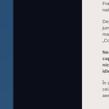
Fra
nai
Den
jum
ma
„Co
Ne
cap
nic
idi
În 
cei
aer