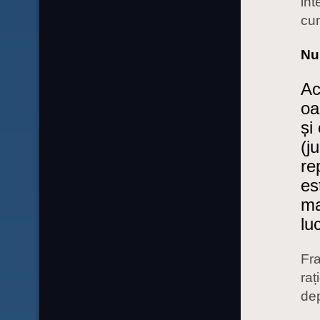
int
cu
Nu
Ac
oa
și
(j
re
es
ma
lu
Fra
raț
dep