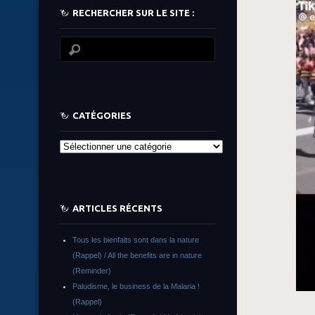
RECHERCHER SUR LE SITE :
CATÉGORIES
Catégories
ARTICLES RÉCENTS
Tous les bienfaits sont dans la nature
(Rappel) / All the benefits are in nature
(Reminder)
Paludisme, le business de la Malaria !
(Rappel)