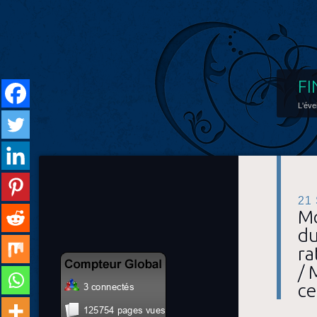
FI
L'éve
21
Mo
du
ra
/ 
ce