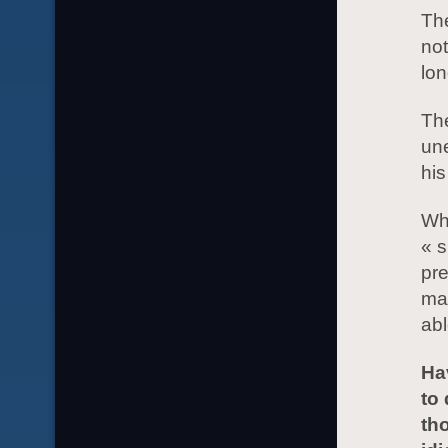
Th
not
lon
The
un
his
Whi
« s
pr
mag
abl
Hav
to
tho