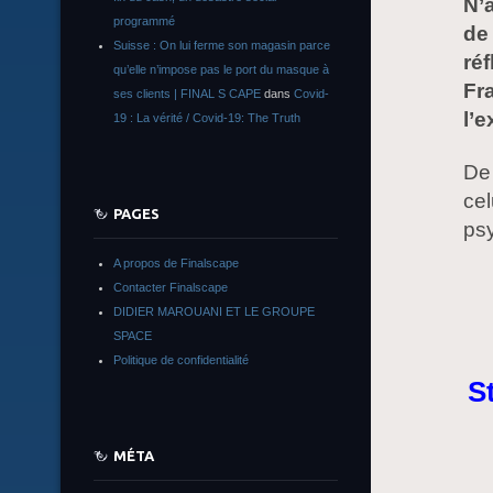
N’
programmé
de
Suisse : On lui ferme son magasin parce
réf
qu’elle n’impose pas le port du masque à
Fra
ses clients | FINAL S CAPE
dans
Covid-
l’e
19 : La vérité / Covid-19: The Truth
De 
cel
PAGES
psy
A propos de Finalscape
Contacter Finalscape
DIDIER MAROUANI ET LE GROUPE
SPACE
Politique de confidentialité
S
MÉTA