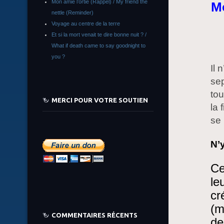
Mon amie l’ortie (Rappel) / My friend the
Mo
nettle (Reminder)
Voyage au centre de la terre
Et si la mort venait te dire bonne nuit ? /
What if death came to say goodnight to
you ?
Il 
sep
tou
MERCI POUR VOTRE SOUTIEN
la 
se 
N’y
Ce
le
cr
(m
COMMENTAIRES RÉCENTS
de