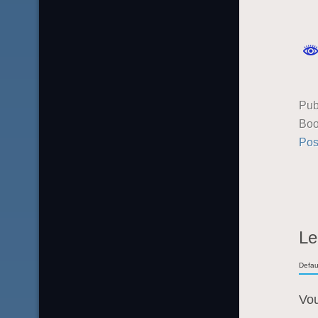
Pub
Boo
Pos
Le
Defau
Vo