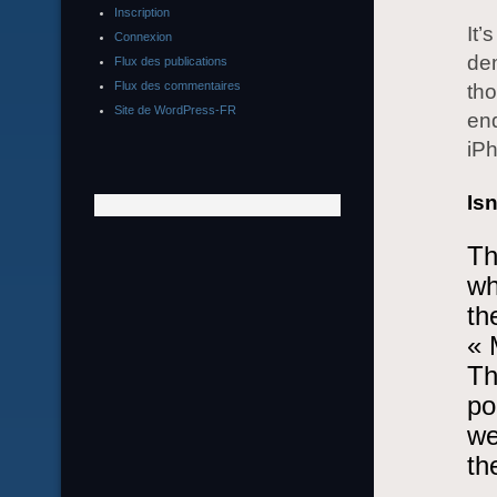
Inscription
It’
Connexion
dem
Flux des publications
Flux des commentaires
th
Site de WordPress-FR
end
iP
Is
Th
wh
th
« 
Th
po
we
th