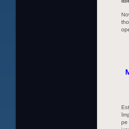
id
No
tho
ope
M
Est
împ
pe 