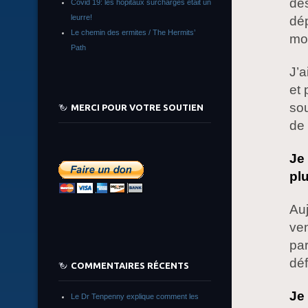
de
Covid 19: les hôpitaux surchargés était un
leurre!
dép
Le chemin des ermites / The Hermits’
mon
Path
J’a
et 
sou
MERCI POUR VOTRE SOUTIEN
de 
Je 
pl
Au
ven
par
déf
COMMENTAIRES RÉCENTS
Je
Le Dr Tenpenny explique comment les