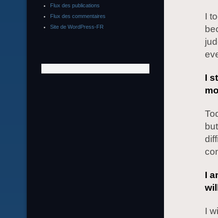
Flux des publications
I t
Flux des commentaires
Site de WordPress-FR
bec
jud
eve
I 
mo
To
but
dif
con
I a
wil
I w