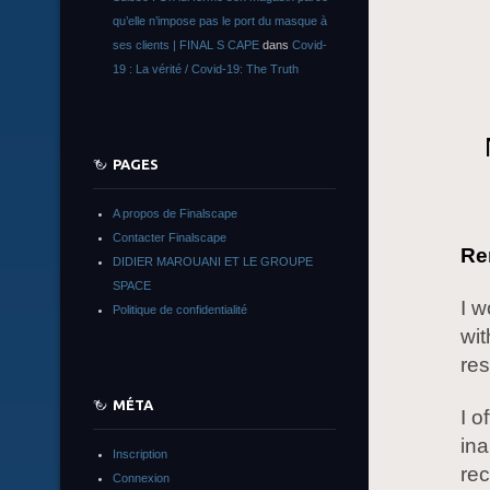
qu’elle n’impose pas le port du masque à
ses clients | FINAL S CAPE
dans
Covid-
19 : La vérité / Covid-19: The Truth
PAGES
A propos de Finalscape
Contacter Finalscape
Re
DIDIER MAROUANI ET LE GROUPE
SPACE
I w
Politique de confidentialité
wit
res
MÉTA
I o
in
Inscription
rec
Connexion