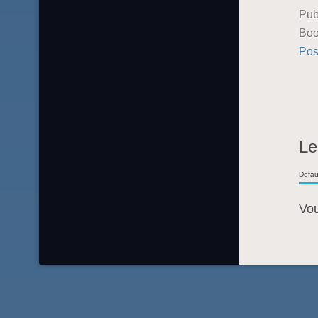
Pub
Boo
Pos
Le
Defau
Vo