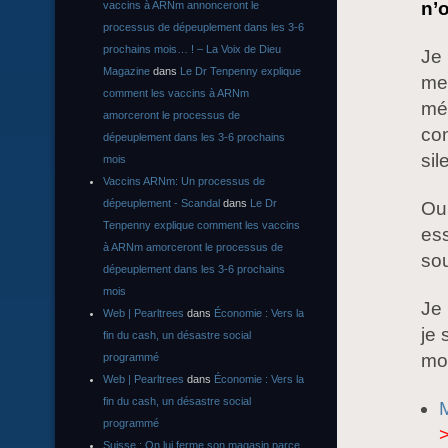
n’o
vaccins à ARNm annonceront le
processus de dépeuplement dans les 3-6
prochains mois… ! – La Voix de Dieu
Je 
Magazine
dans
Le Dr Tenpenny explique
men
comment les vaccins à ARNm
méd
amorceront le processus de
con
dépeuplement dans les 3-6 prochains
sil
mois
Vaccins ARNm: Un processus de
dépeuplement - Scandal
dans
Le Dr
Oui
Tenpenny explique comment les vaccins
ess
à ARNm amorceront le processus de
sou
dépeuplement dans les 3-6 prochains
mois
Je 
Web | Pearltrees
dans
Économie : Vers la
je 
fin du cash, un désastre social
mo
programmé
Web | Pearltrees
dans
Économie : Vers la
fin du cash, un désastre social
programmé
Suisse : On lui ferme son magasin parce