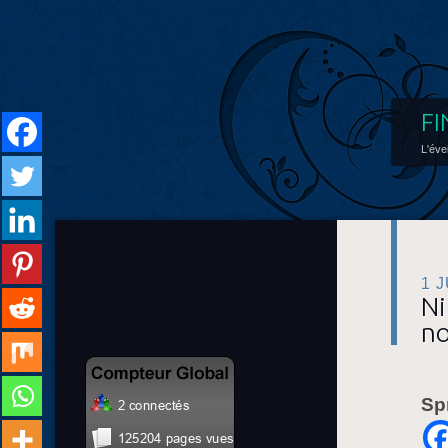
FI
L'éve
1 
Ni
no
Sp