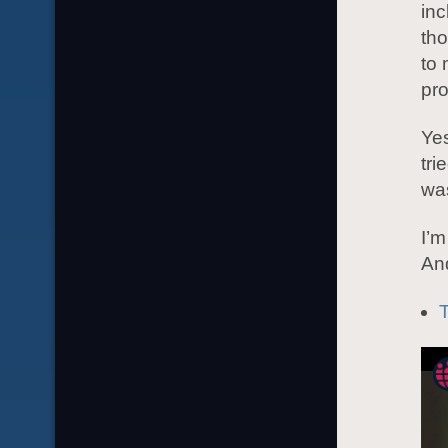
inc
tho
to 
pr
Yes
tri
was
I’m
And