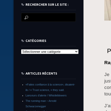
RECHERCHER SUR LE SITE :
CATÉGORIES
P
Catégories
Ra
ARTICLES RÉCENTS
Je 
jus
«Faites confiance à la science», disaient-
com
ils / « Trust science, » they said.
tou
Lanceurs d’alerte / Whistleblowers
The running man – Arnold
J’a
Schwarzenegger