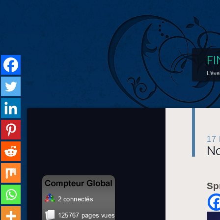
FI
L'éve
17
No
Sp