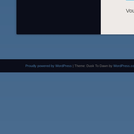
Vo
Proudly powered by WordPress
|
Theme: Dusk To Dawn by
WordPress.c