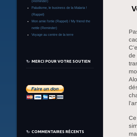
(Reminder)
V
Paludisme, le business de la Malaria !
(Rappel)
Mon amie l’ortie (Rappel) / My friend the
nettle (Reminder)
Pa
Voyage au centre de la terre
ca
C’e
de 
MERCI POUR VOTRE SOUTIEN
tra
mo
Alo
dé
cha
l’a
Ce 
sim
COMMENTAIRES RÉCENTS
mal