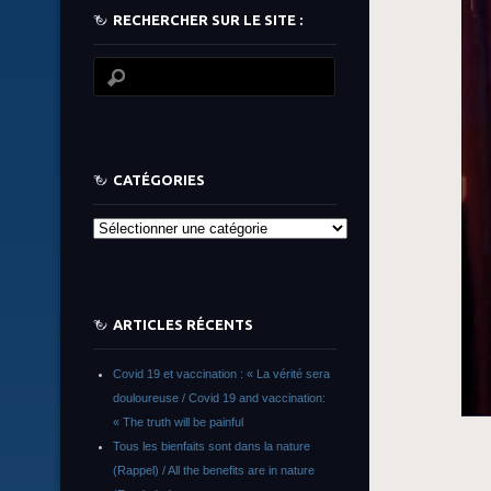
RECHERCHER SUR LE SITE :
CATÉGORIES
Catégories
ARTICLES RÉCENTS
Covid 19 et vaccination : « La vérité sera
douloureuse / Covid 19 and vaccination:
« The truth will be painful
Tous les bienfaits sont dans la nature
(Rappel) / All the benefits are in nature