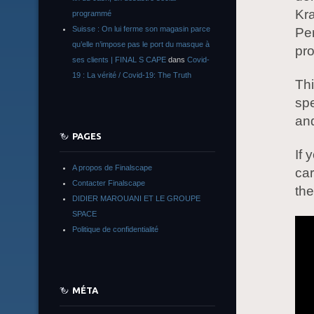
Kra
programmé
Suisse : On lui ferme son magasin parce
Per
qu’elle n’impose pas le port du masque à
pro
ses clients | FINAL S CAPE
dans
Covid-
19 : La vérité / Covid-19: The Truth
Thi
spe
and
PAGES
If 
A propos de Finalscape
car
Contacter Finalscape
the
DIDIER MAROUANI ET LE GROUPE
SPACE
Politique de confidentialité
MÉTA