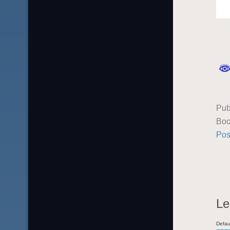
Pub
Boo
Pos
Le
Defau