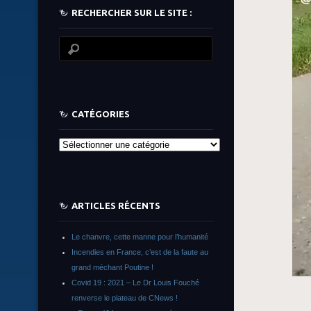
RECHERCHER SUR LE SITE :
CATÉGORIES
Catégories
ARTICLES RÉCENTS
Le chanvre, cette manne pour l’humanité
Incendies en France, c’est de la faute au
grand méchant Poutine !
Covid 19 : 2021 – Le Dr Louis Fouché
renverse le plateau de CNews !