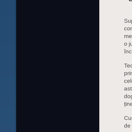
Sup
con
med
o j
înc
Teo
pri
cel
ast
dog
țin
Cur
de 