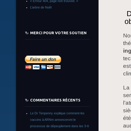
« Erreur 404, page non trouvée. »
L’arbre de Noêl
D
o
MERCI POUR VOTRE SOUTIEN
No
thé
in
tec
est
cli
La 
se
COMMENTAIRES RÉCENTS
l’a
siè
Le Dr Tenpenny explique comment les
été
vaccins à ARNm annonceront le
auq
processus de dépeuplement dans les 3-6