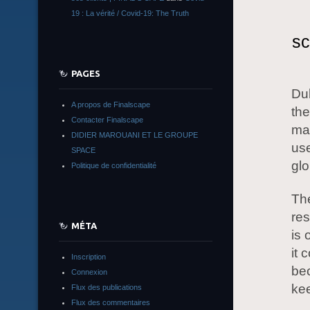
19 : La vérité / Covid-19: The Truth
sc
PAGES
Du
A propos de Finalscape
th
Contacter Finalscape
mai
DIDIER MAROUANI ET LE GROUPE
use
SPACE
gl
Politique de confidentialité
The
res
MÉTA
is 
it 
Inscription
bec
Connexion
kee
Flux des publications
Flux des commentaires