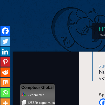
FI
L'éve
5 
No
sk
Sp