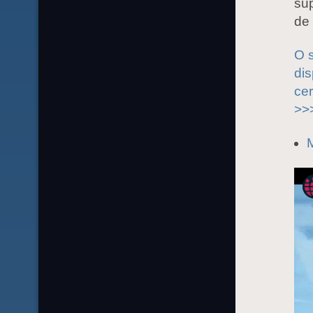
sup
de 
O 
dis
cer
>>
M