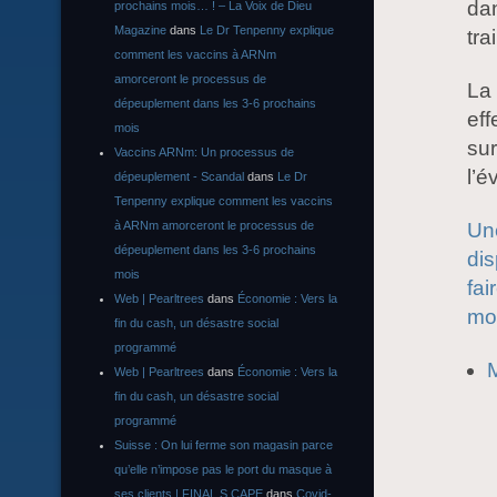
da
prochains mois… ! – La Voix de Dieu
Magazine
dans
Le Dr Tenpenny explique
tra
comment les vaccins à ARNm
amorceront le processus de
La 
dépeuplement dans les 3-6 prochains
eff
mois
sur
Vaccins ARNm: Un processus de
l’é
dépeuplement - Scandal
dans
Le Dr
Tenpenny explique comment les vaccins
Un
à ARNm amorceront le processus de
dépeuplement dans les 3-6 prochains
dis
mois
fai
Web | Pearltrees
dans
Économie : Vers la
mou
fin du cash, un désastre social
programmé
M
Web | Pearltrees
dans
Économie : Vers la
fin du cash, un désastre social
programmé
Suisse : On lui ferme son magasin parce
qu’elle n’impose pas le port du masque à
ses clients | FINAL S CAPE
dans
Covid-