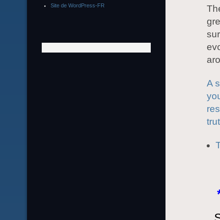
Site de WordPress-FR
The
gre
sur
evo
ar
A 
you
res
tru
T
S