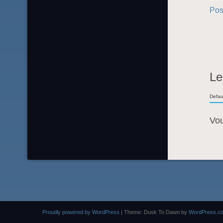
Pos
Le
Defau
Vo
Proudly powered by WordPress
|
Theme: Dusk To Dawn by
WordPress.c