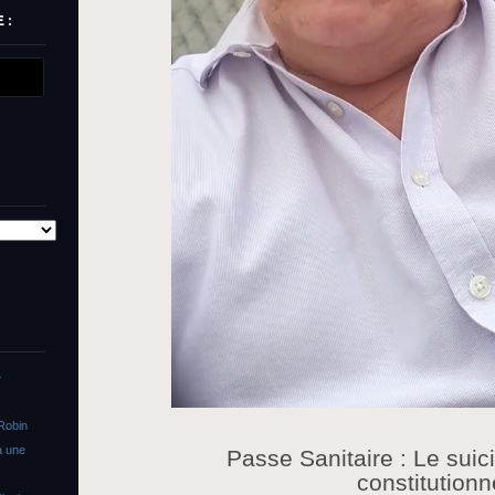
 :
»
Robin
a une
Passe Sanitaire : Le suic
constitutionn