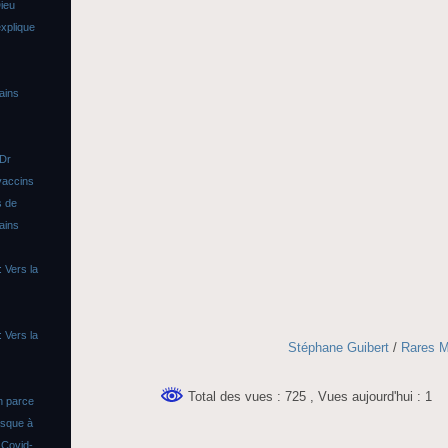
ieu
xplique
ains
 Dr
vaccins
s de
ains
 Vers la
 Vers la
Stéphane Guibert
/
Rares M
Total des vues : 725
, Vues aujourd'hui : 1
n parce
asque à
s
Covid-