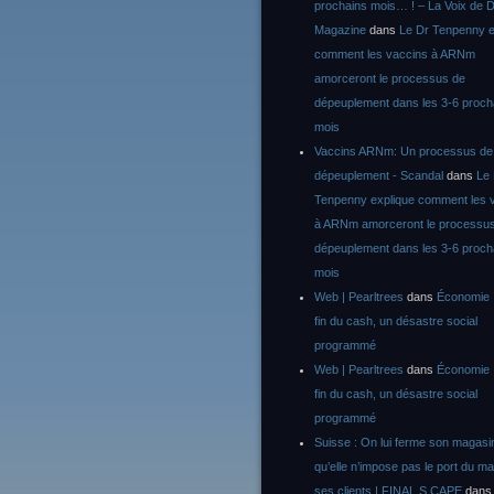
prochains mois… ! – La Voix de D
Magazine
dans
Le Dr Tenpenny e
comment les vaccins à ARNm
amorceront le processus de
dépeuplement dans les 3-6 proch
mois
Vaccins ARNm: Un processus de
dépeuplement - Scandal
dans
Le
Tenpenny explique comment les 
à ARNm amorceront le processu
dépeuplement dans les 3-6 proch
mois
Web | Pearltrees
dans
Économie :
fin du cash, un désastre social
programmé
Web | Pearltrees
dans
Économie :
fin du cash, un désastre social
programmé
Suisse : On lui ferme son magasi
qu’elle n’impose pas le port du m
ses clients | FINAL S CAPE
dan