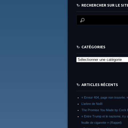
RECHERCHER SUR LE SITE
CATÉGORIES
Catégories
ARTICLES RÉCENTS
« Erreur 404, page non trouvée. 
L’arbre de Noêl
The Promise You Made by Cock 
« Entre Trump et le nazisme, il y 
feuille de cigarette » (Rappel)