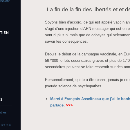
isaient-
La fin de la fin des libertés et et d
Soyons bien d’accord, ce qui est appelé vaccin ant
s’agit d’une injection d’ARN messager qui est en p
TIEN
sont ni plus ni mois que de cobayes qui sciemmen
savoir les conséquences.
Depuis le début de la campagne vaccinale, en Europ
587’000 effets secondaires graves et plus de 17’0
secondaires peuvent se faire ressentir sur des an
Personnellement, quitte à être banni, jamais je ne
pseudo science de psychopathes.
Merci à François Asselineau que j’ai le bonh
TS
partage
.
>>>
t les
 les 3-6