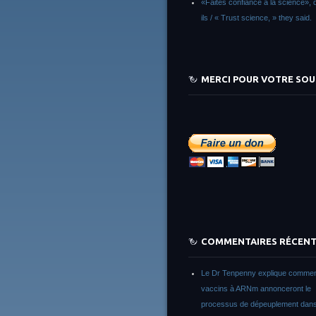
«Faites confiance à la science», d
ils / « Trust science, » they said.
MERCI POUR VOTRE SOU
COMMENTAIRES RÉCEN
Le Dr Tenpenny explique commen
vaccins à ARNm annonceront le
processus de dépeuplement dans