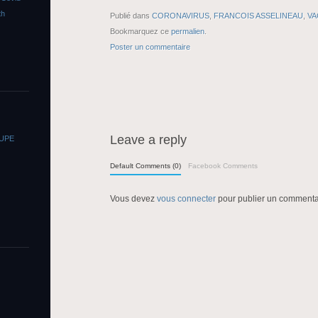
th
Publié dans
CORONAVIRUS
,
FRANCOIS ASSELINEAU
,
VA
Bookmarquez ce
permalien
.
Poster un commentaire
Leave a reply
OUPE
Default Comments (0)
Facebook Comments
Vous devez
vous connecter
pour publier un commenta