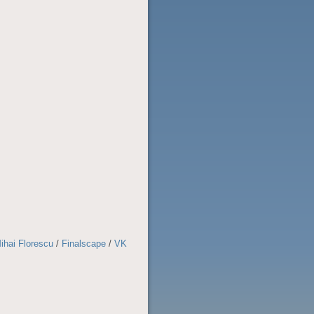
ihai Florescu
/
Finalscape
/
VK