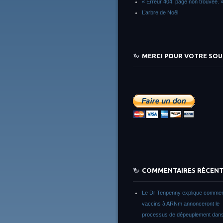
« Erreur 404, page non trouvée. 
L’arbre de Noêl
MERCI POUR VOTRE SOU
COMMENTAIRES RÉCEN
Le Dr Tenpenny explique commen
vaccins à ARNm annonceront le
processus de dépeuplement dans