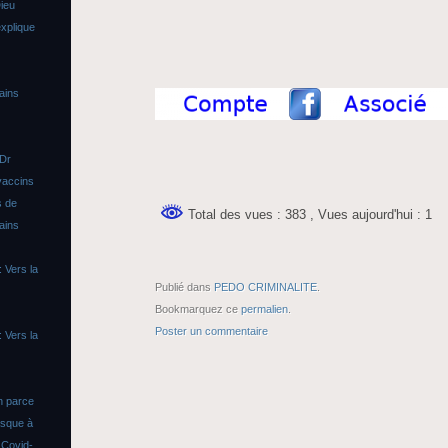
ieu
xplique
ains
 Dr
vaccins
s de
Total des vues : 383
, Vues aujourd'hui : 1
ains
 Vers la
Publié dans
PEDO CRIMINALITE
.
Bookmarquez ce
permalien
.
Poster un commentaire
 Vers la
n parce
asque à
s
Covid-