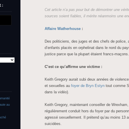
 :
Cet article n’a pas pour but de démontrer une vérit
sources soient fiables, il mérite néanmoins une en
Affaire Watherhouse
:
Des politiciens, des juges et des chefs de police,
d’enfants placés en orphelinat dans le nord du pays
justice parce que la plupart étaient francs-maçons.
C’est ce qu’affirme une victime :
Keith Gregory aurait subi deux années de violenc
et sexuelles au
foyer de Bryn Estyn
tout comme S
dans la vidéo).
umanité
Keith Gregory, maintenant conseiller de Wrexham, a
faute au
régulièrement conduit hors du foyer par du personne
agressé sexuellement. Il prétend qu’au moins 13 a
ouché
suicidées.