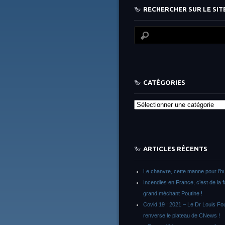
RECHERCHER SUR LE SITE
CATÉGORIES
Catégories
ARTICLES RÉCENTS
Le chanvre, cette manne pour l’h
Incendies en France, c’est de la 
grand méchant Poutine !
Covid 19 : 2021 – Le Dr Louis F
renverse le plateau de CNews !