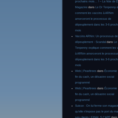
prochains mois… ! – La Voix de D
Magazine
dans
Le Dr Tenpenny e
comment les vaccins à ARNm
amorceront le processus de
dépeuplement dans les 3-6 proch
mois
Vaccins ARNm: Un processus de
dépeuplement - Scandal
dans
Le
Tenpenny explique comment les 
à ARNm amorceront le processu
dépeuplement dans les 3-6 proch
mois
Web | Pearltrees
dans
Économie :
fin du cash, un désastre social
programmé
Web | Pearltrees
dans
Économie :
fin du cash, un désastre social
programmé
Suisse : On lui ferme son magasi
qu’elle n’impose pas le port du m
ses clients | FINAL S CAPE
dan