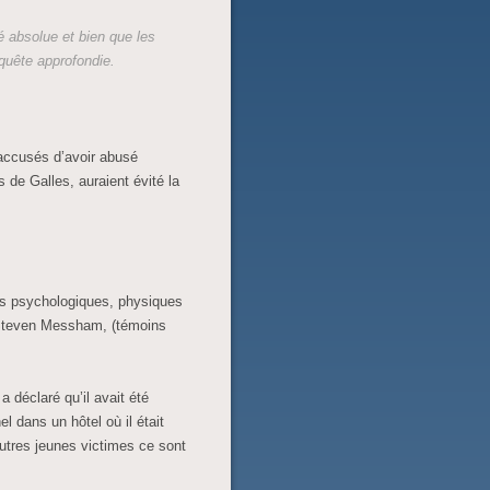
é absolue et bien que les
quête approfondie.
 accusés d’avoir abusé
 de Galles, auraient évité la
es psychologiques, physiques
teven Messham, (témoins
 déclaré qu’il avait été
l dans un hôtel où il était
utres jeunes victimes ce sont