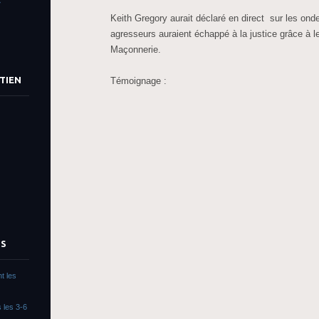
»
Keith Gregory aurait déclaré en direct sur les on
agresseurs auraient échappé à la justice grâce à le
Maçonnerie.
TIEN
Témoignage :
TS
t les
 les 3-6