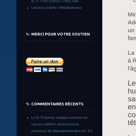
ils / « Trust science, » they said.
Lanceurs d’alerte / Whistleblowers
Mir
Ad
un
MERCI POUR VOTRE SOUTIEN
fam
La 
à 
l’â
Le
hu
sa
COMMENTAIRES RÉCENTS
en
co
Le Dr Tenpenny explique comment les
tê
vaccins à ARNm annonceront le
processus de dépeuplement dans les 3-6