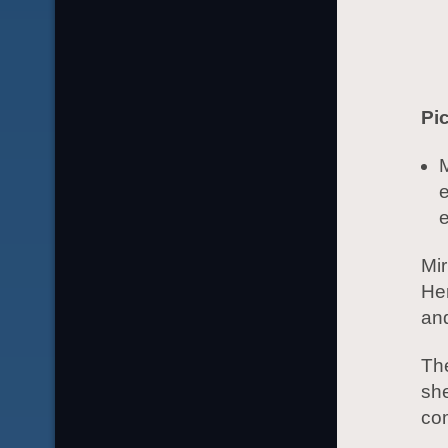
Pic
M
e
Mir
He
and
The
she
com