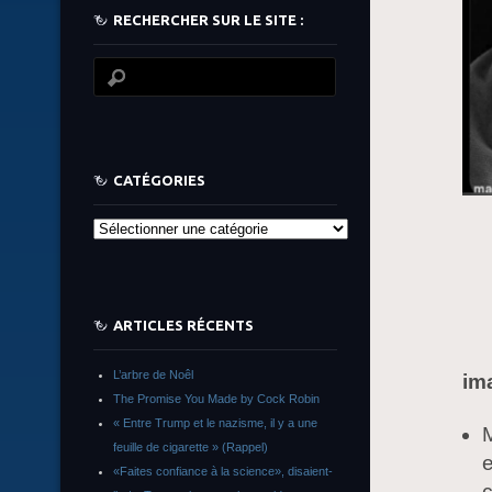
RECHERCHER SUR LE SITE :
CATÉGORIES
Catégories
ARTICLES RÉCENTS
L’arbre de Noêl
im
The Promise You Made by Cock Robin
« Entre Trump et le nazisme, il y a une
M
feuille de cigarette » (Rappel)
e
«Faites confiance à la science», disaient-