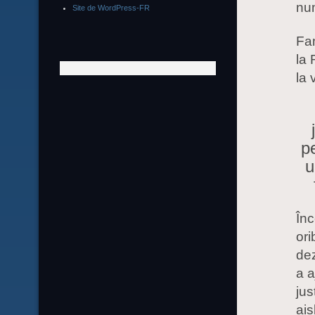
num
Site de WordPress-FR
Fam
la 
la 
p
u
Înc
ori
dez
a a
jus
ais