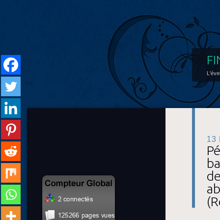
FI
L'éve
13
Pé
ba
de
ab
(R