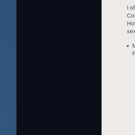
I o
Co
Hol
sex