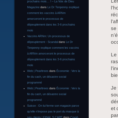
Len
prochains mois… ! – La Voix de Dieu
l’h
Magazine
dans
Le Dr Tenpenny explique
comment les vaccins à ARNm
réc
amorceront le processus de
l’a
dépeuplement dans les 3-6 prochains
se 
mois
n’é
Vaccins ARNm: Un processus de
occ
dépeuplement - Scandal
dans
Le Dr
Tenpenny explique comment les vaccins
à ARNm amorceront le processus de
Le
dépeuplement dans les 3-6 prochains
ras
mois
l’i
Web | Pearltrees
dans
Économie : Vers la
bie
fin du cash, un désastre social
programmé
Je
Web | Pearltrees
dans
Économie : Vers la
sou
fin du cash, un désastre social
programmé
dén
Suisse : On lui ferme son magasin parce
et 
qu’elle n’impose pas le port du masque à
par
ses clients | FINAL S CAPE
dans
Covid-