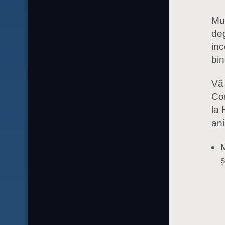
Mur
deg
inc
bin
Vă 
Cor
la 
ani
ș