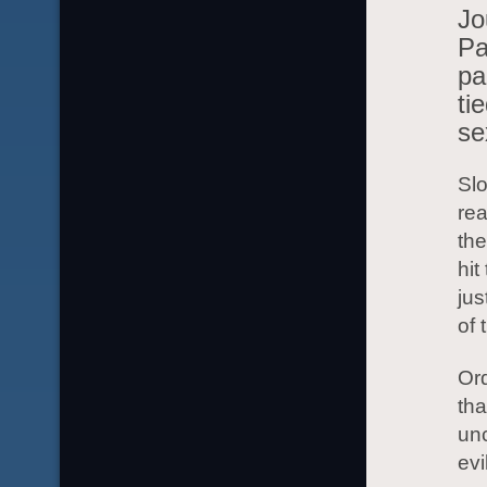
Jo
Pa
pa
ti
se
Slo
rea
the
hit
jus
of 
Ord
tha
unc
evi