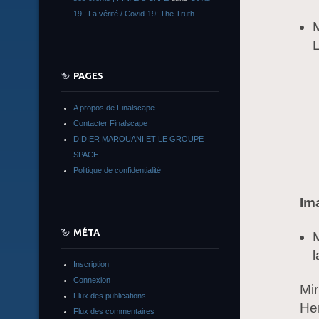
19 : La vérité / Covid-19: The Truth
PAGES
A propos de Finalscape
Contacter Finalscape
DIDIER MAROUANI ET LE GROUPE
SPACE
Politique de confidentialité
Im
MÉTA
M
l
Inscription
Connexion
Mir
Flux des publications
Her
Flux des commentaires