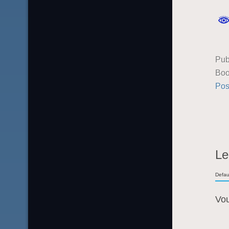
Pub
Boo
Pos
Le
Defau
Vo