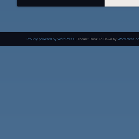
Proudly powered by WordPress
|
Theme: Dusk To Dawn by
WordPress.c