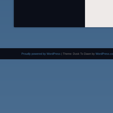
Proudly powered by WordPress
|
Theme: Dusk To Dawn by
WordPress.c