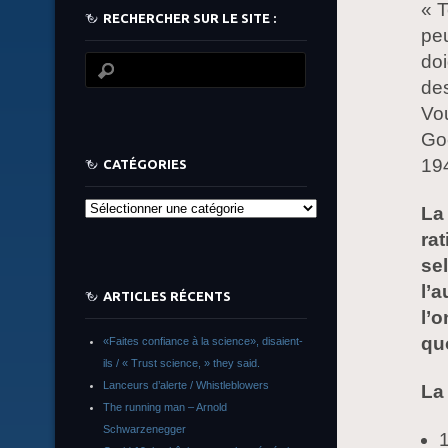
« T
RECHERCHER SUR LE SITE :
peu
doi
des
Vou
Go
19
CATÉGORIES
Catégories
La
ra
se
l’
ARTICLES RÉCENTS
l’o
qu
«Faites confiance à la science», disaient-
ils / « Trust science, » they said.
Lanceurs d’alerte / Whistleblowers
La
The running man – Arnold
Schwarzenegger
1