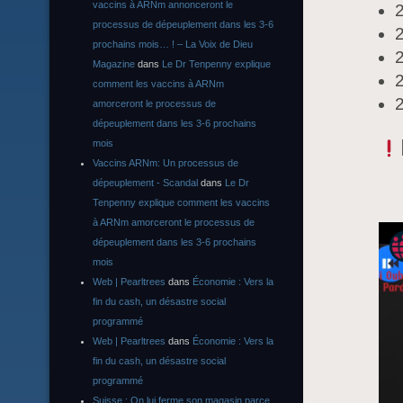
vaccins à ARNm annonceront le
2
processus de dépeuplement dans les 3-6
2
prochains mois… ! – La Voix de Dieu
2
Magazine
dans
Le Dr Tenpenny explique
comment les vaccins à ARNm
2
amorceront le processus de
dépeuplement dans les 3-6 prochains
mois
Vaccins ARNm: Un processus de
dépeuplement - Scandal
dans
Le Dr
Tenpenny explique comment les vaccins
à ARNm amorceront le processus de
dépeuplement dans les 3-6 prochains
mois
Web | Pearltrees
dans
Économie : Vers la
fin du cash, un désastre social
programmé
Web | Pearltrees
dans
Économie : Vers la
fin du cash, un désastre social
programmé
Suisse : On lui ferme son magasin parce