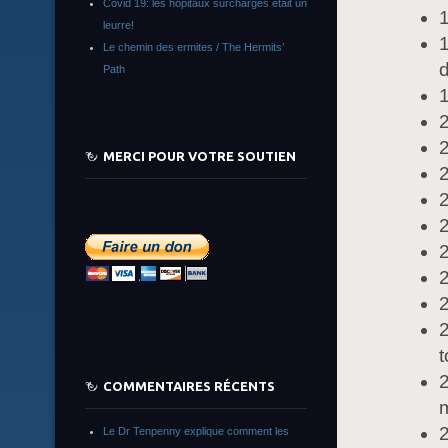
Covid 19: les hôpitaux surchargés était un
1
leurre!
1
Le chemin des ermites / The Hermits’
d
Path
1
2
MERCI POUR VOTRE SOUTIEN
2
2
2
2
2
2
t
COMMENTAIRES RÉCENTS
m
2
Le Dr Tenpenny explique comment les