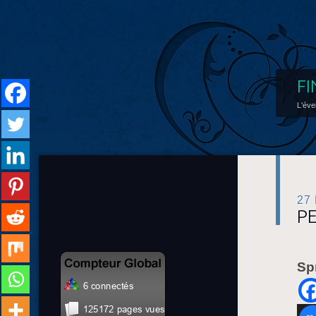
FI
L'éve
27
P
Sp