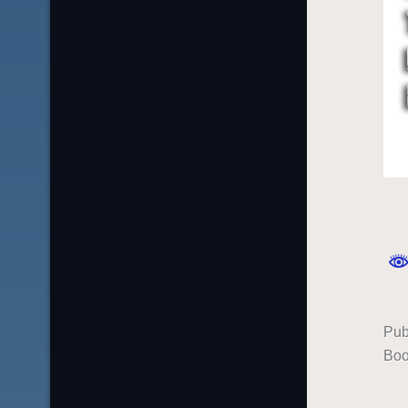
Pub
Boo