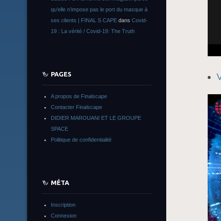
qu’elle n’impose pas le port du masque à
ses clients | FINAL S CAPE
dans
Covid-
19 : La vérité / Covid-19: The Truth
PAGES
A propos de Finalscape
Contacter Finalscape
DIDIER MAROUANI ET LE GROUPE
SPACE
Politique de confidentialité
MÉTA
Inscription
Connexion