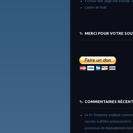
« Erreur 404, page non trouvée. 
L’arbre de Noêl
MERCI POUR VOTRE SOU
COMMENTAIRES RÉCEN
Le Dr Tenpenny explique commen
vaccins à ARNm annonceront le
processus de dépeuplement dans