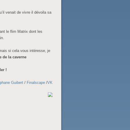
il venait de vivre il dévoila sa
nt le flim Matrix dont les
in.
 mais si cela vous intéresse, je
ie de la caverne
er !
phane Guibert
/
Finalscape
/
VK