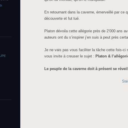
th
En retournant dans la caverne, émerveillé par ce qu’
découverte et fut tué.
Platon dévoila cette allégorie près de 2’000 ans ava
auteurs ont du s’inspirer j’en suis à peut près certa
Je ne vais pas vous faciliter la tâche cette fois-ci
OUPE
vous invite à creuser le sujet :
Platon & l’allégor
Le peuple de la caverne doit à présent se réveill
Sté