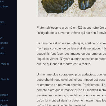
ieu
xplique
ains
Platon philosophe grec né en 428 avant notre ère e
l’allégorie de la caverne, théorie qui n’a rien à env
 Dr
vaccins
La caverne est un endroit glauque, sordide où vi
s de
n’ont pas conscience de leur état de servitude. Il l
ains
auquel ils font face, des images ou des ombres q
lequel ils vivent. N’ayant aucune conscience pro
 Vers la
que ce qui leur est montré est la réalité.
Un homme plus courageux, plus audacieux que les
 Vers la
autre chemin que celui qui lui est imposé est possi
et emprunte ce nouveau chemin. Péniblement, il arr
compte alors que le monde qu’on lui montrait n’était 
n parce
lumière, les couleurs, il sentit les odeurs et se r
asque à
qu’on lui montrait dans la caverne n’étaient que le
s
Covid-
qu’on lui mentait, qu’on le manipulait.