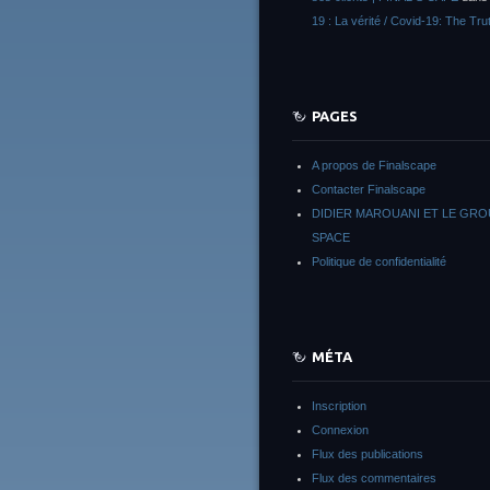
19 : La vérité / Covid-19: The Tru
PAGES
A propos de Finalscape
Contacter Finalscape
DIDIER MAROUANI ET LE GR
SPACE
Politique de confidentialité
MÉTA
Inscription
Connexion
Flux des publications
Flux des commentaires