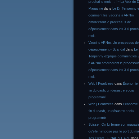
prochains mois… ! – La Voix de D
Magazine
dans
Le Dr Tenpenny e
comment les vaccins à ARNm
amorceront le processus de
dépeuplement dans les 3-6 proch
mois
Vaccins ARNm: Un processus de
dépeuplement - Scandal
dans
Le
Tenpenny explique comment les 
à ARNm amorceront le processu
dépeuplement dans les 3-6 proch
mois
Web | Pearltrees
dans
Économie :
fin du cash, un désastre social
programmé
Web | Pearltrees
dans
Économie :
fin du cash, un désastre social
programmé
Suisse : On lui ferme son magasi
qu’elle n’impose pas le port du m
ses clients | FINAL S CAPE
dan