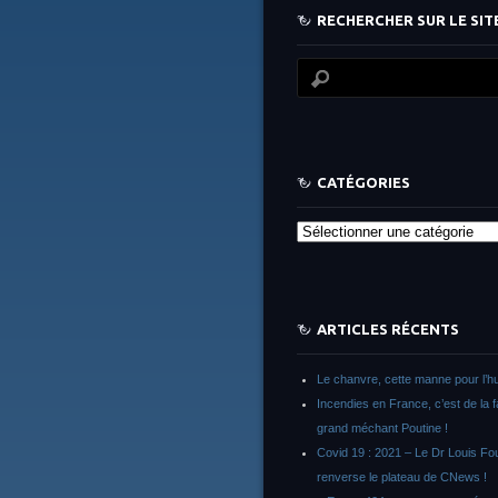
RECHERCHER SUR LE SITE
CATÉGORIES
Catégories
ARTICLES RÉCENTS
Le chanvre, cette manne pour l’h
Incendies en France, c’est de la 
grand méchant Poutine !
Covid 19 : 2021 – Le Dr Louis F
renverse le plateau de CNews !