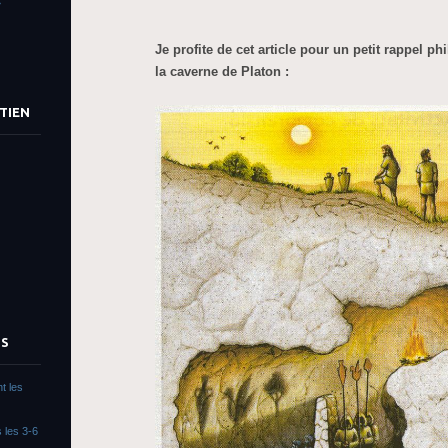
»
Je profite de cet article pour un petit rappel ph
la caverne de Platon :
TIEN
TS
t les
 les 3-6