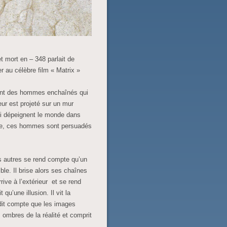
t mort en – 348 parlait de
ier au célèbre film « Matrix »
vent des hommes enchaînés qui
eur est projeté sur un mur
ui dépeignent le monde dans
pre, ces hommes sont persuadés
 autres se rend compte qu’un
ble. Il brise alors ses chaînes
ive à l’extérieur et se rend
qu’une illusion. Il vit la
endit compte que les images
s ombres de la réalité et comprit