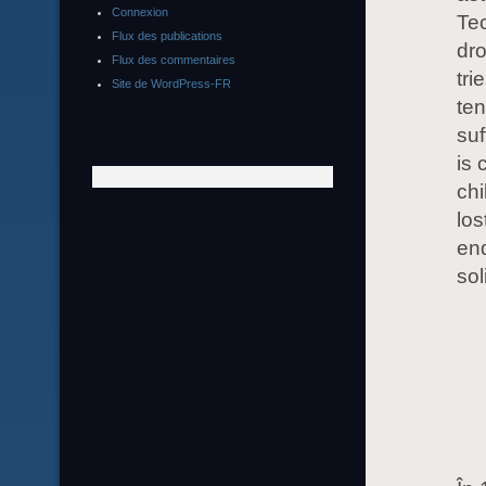
Connexion
Tec
Flux des publications
dr
Flux des commentaires
tri
Site de WordPress-FR
ten
suf
is 
chi
los
end
sol