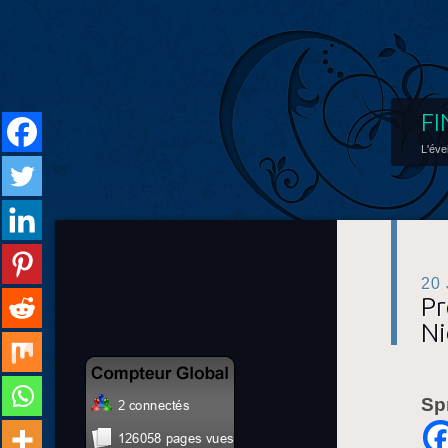
FI
L'éve
20
Pr
Ni
Sp