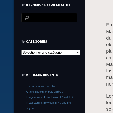
RECHERCHER SUR LE SITE :
En 
Mas
du 
CATÉGORIES
élè
plu
Catégories
cap
Mai
fus
ARTICLES RÉCENTS
mal
nom
Enchaîné à son portable
Affaire Epstein, et puis après ?
Lo
Imaginaerum : Entre Enya et l’au delà /
leu
Imaginaerum: Between Enya and the
sol
beyond.