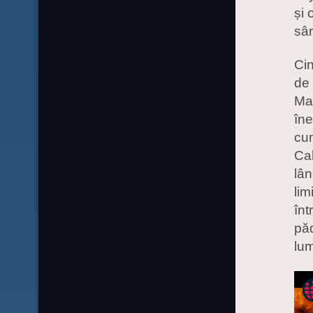
și 
sân
Cin
de 
Mas
îne
cum
Cal
lân
lim
înt
păd
lum