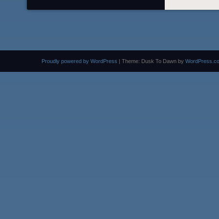
Proudly powered by WordPress
|
Theme: Dusk To Dawn by
WordPress.c