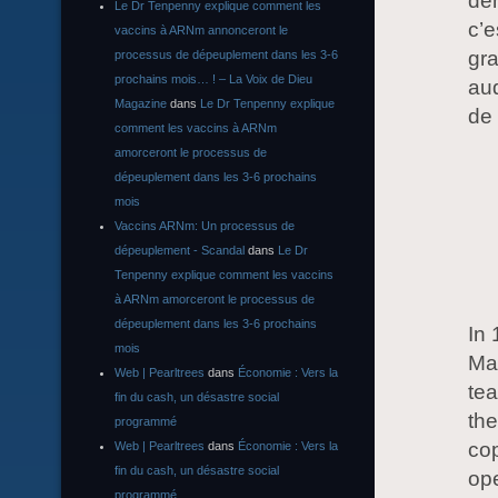
dém
Le Dr Tenpenny explique comment les
c’e
vaccins à ARNm annonceront le
gra
processus de dépeuplement dans les 3-6
prochains mois… ! – La Voix de Dieu
aud
Magazine
dans
Le Dr Tenpenny explique
de 
comment les vaccins à ARNm
amorceront le processus de
dépeuplement dans les 3-6 prochains
mois
Vaccins ARNm: Un processus de
dépeuplement - Scandal
dans
Le Dr
Tenpenny explique comment les vaccins
à ARNm amorceront le processus de
dépeuplement dans les 3-6 prochains
In 
mois
Mas
Web | Pearltrees
dans
Économie : Vers la
tea
fin du cash, un désastre social
the
programmé
cop
Web | Pearltrees
dans
Économie : Vers la
fin du cash, un désastre social
ope
programmé