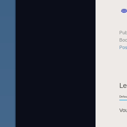
Pub
Boo
Pos
Le
Defau
Vo