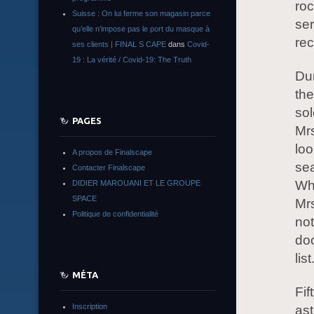
roc
Suisse : On lui ferme son magasin parce
ser
qu’elle n’impose pas le port du masque à
rec
ses clients | FINAL S CAPE
dans
Covid-
19 : La vérité / Covid-19: The Truth
Dur
the
sol
PAGES
Mrs
loo
A propos de Finalscape
sea
Contacter Finalscape
Whi
DIDIER MAROUANI ET LE GROUPE
SPACE
Mrs
Politique de confidentialité
not
doo
list
MÉTA
Fif
Inscription
ast