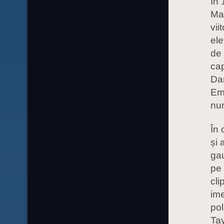
În 
Mas
vii
ele
de 
cap
Dar
Emb
num
În 
și 
gau
pe 
cli
ime
pol
Tay