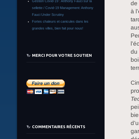
Gestion Covid-19 : Anthony Fauci sur la
de 
sellette / Covid-19 Management: Anthony
à l
Fauci Under Scrutiny
tar
Fortes chaleurs et canicules dans les
aus
grandes villes, bien fait pour nous!
Pen
l’é
du 
MERCI POUR VOTRE SOUTIEN
boi
ter
Cin
pr
Te
pei
bie
d’u
COMMENTAIRES RÉCENTS
gar