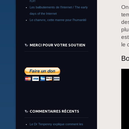
l’Or!
On 
Les balbutiements de l’Internet / The early
te
days of the Internet
Le chanvre, cette manne pour l’humanité
des
plu
est
le 
MERCI POUR VOTRE SOUTIEN
Bo
COMMENTAIRES RÉCENTS
Le Dr Tenpenny explique comment les