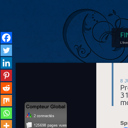
FI
L'éve
8 
Pr
31
m
Sp