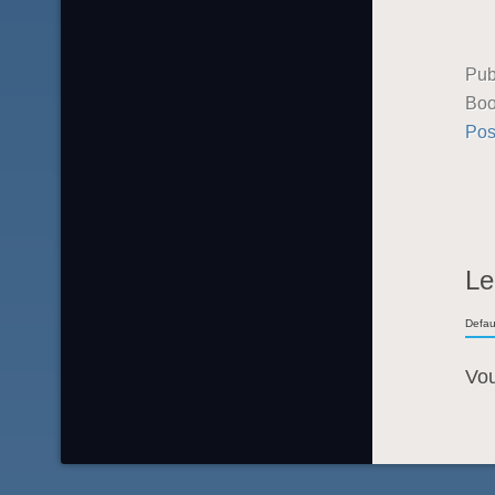
Pub
Boo
Pos
Le
Defau
Vo