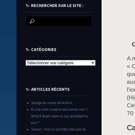
RECHERCHER SUR LE SITE :
CATÉGORIES
A 
Catégories
« C
que
aux
l’i
ARTICLES RÉCENTS
(
Hi
Voyage au centre de la terre
Cet
Et si la mort venait te dire bonne nuit ? /
70 
What if death came to say goodnight to
you ?
Ca
Suisse : Tout ce qui brille n’est pas de