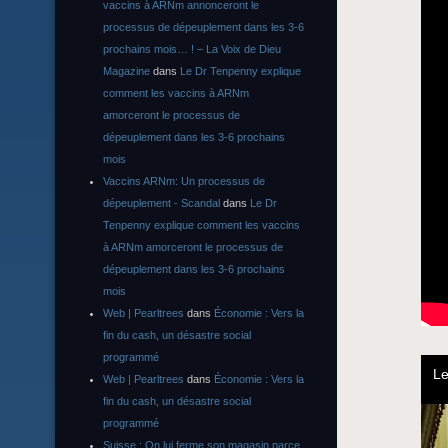
vaccins à ARNm annonceront le
processus de dépeuplement dans les 3-6
prochains mois… ! – La Voix de Dieu
Magazine
dans
Le Dr Tenpenny explique
comment les vaccins à ARNm
amorceront le processus de
dépeuplement dans les 3-6 prochains
mois
Vaccins ARNm: Un processus de
dépeuplement - Scandal
dans
Le Dr
Tenpenny explique comment les vaccins
à ARNm amorceront le processus de
dépeuplement dans les 3-6 prochains
mois
Web | Pearltrees
dans
Économie : Vers la
fin du cash, un désastre social
programmé
Web | Pearltrees
dans
Économie : Vers la
fin du cash, un désastre social
programmé
Suisse : On lui ferme son magasin parce