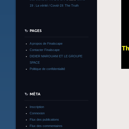
19 : La vérité / Covid-19: The Truth
PAGES
A propos de Finalscape
Contacter Finalscape
DIDIER MAROUANI ET LE GROUPE
SPACE
Politique de confidentialité
MÉTA
Inscription
Connexion
Flux des publications
Flux des commentaires