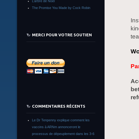
L’arbre de Noêl
The Promise You Made by Cock Robin
Ins
kin
MERCI POUR VOTRE SOUTIEN
tea
Wo
Par
Ac
be
re
COMMENTAIRES RÉCENTS
Le Dr Tenpenny explique comment les
vaccins à ARNm annonceront le
processus de dépeuplement dans les 3-6