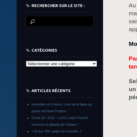
Au 
RECHERCHER SUR LE SITE :
mat
sai
app
Mo
CATÉGORIES
Par
Catégories
tar
Se
un
ARTICLES RÉCENTS
pé
Incendies en France, c’est de la faute au
grand méchant Poutine !
Covid 19 : 2021 – Le Dr Louis Fouché
renverse le plateau de CNews !
« Erreur 404, page non trouvée. »