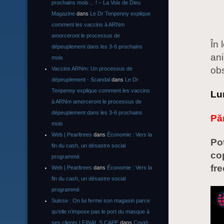
prochains mois… ! – La Voix de Dieu
Magazine
dans
Le Dr Tenpenny explique
comment les vaccins à ARNm
amorceront le processus de
În 
dépeuplement dans les 3-6 prochains
ani
mois
obs
Vaccins ARNm: Un processus de
dépeuplement - Scandal
dans
Le Dr
Tenpenny explique comment les vaccins
Lu
à ARNm amorceront le processus de
dépeuplement dans les 3-6 prochains
Păr
mois
Web | Pearltrees
dans
Économie : Vers la
Pot
fin du cash, un désastre social
cop
programmé
fre
Web | Pearltrees
dans
Économie : Vers la
fin du cash, un désastre social
programmé
Suisse : On lui ferme son magasin parce
qu’elle n’impose pas le port du masque à
ses clients | FINAL S CAPE
dans
Covid-