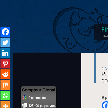
FI
L'éve
4 
Pr
ch
Sp