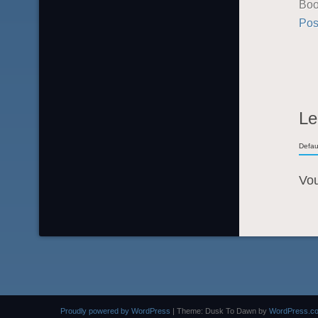
Boo
Pos
Le
Defau
Vo
Proudly powered by WordPress
|
Theme: Dusk To Dawn by
WordPress.c