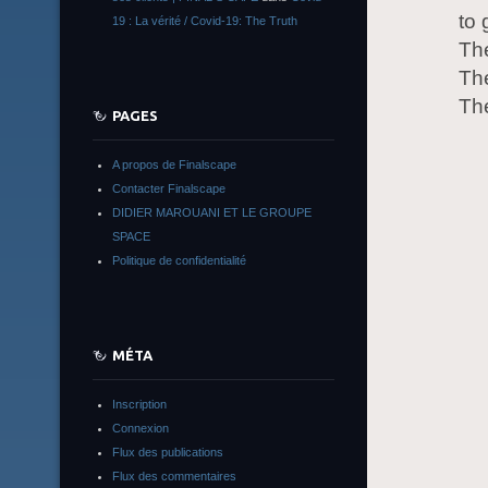
to 
19 : La vérité / Covid-19: The Truth
Th
The
The
PAGES
A propos de Finalscape
Contacter Finalscape
DIDIER MAROUANI ET LE GROUPE
SPACE
Politique de confidentialité
MÉTA
Inscription
Connexion
Flux des publications
Flux des commentaires