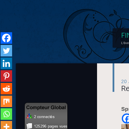
FI
L'éve
20
Re
Sp