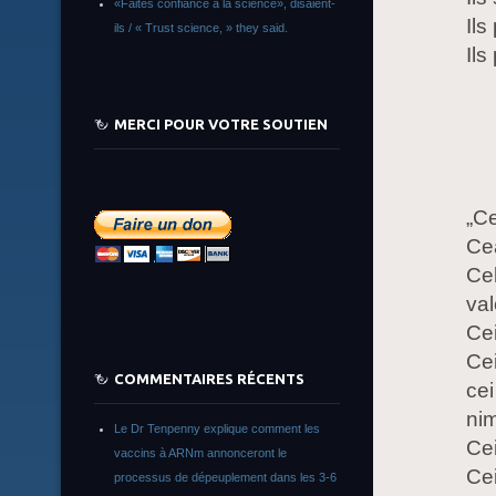
«Faites confiance à la science», disaient-
Ils
ils / « Trust science, » they said.
Ils
MERCI POUR VOTRE SOUTIEN
„C
Cea
Cel
val
Cei
Cei
COMMENTAIRES RÉCENTS
cei
nim
Le Dr Tenpenny explique comment les
Cei
vaccins à ARNm annonceront le
Cei
processus de dépeuplement dans les 3-6