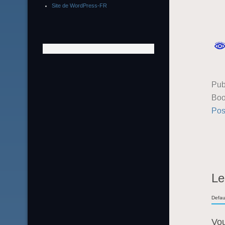
Site de WordPress-FR
Pub
Boo
Pos
Le
Defau
Vo