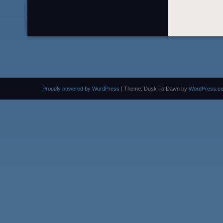
Proudly powered by WordPress
|
Theme: Dusk To Dawn by
WordPress.c