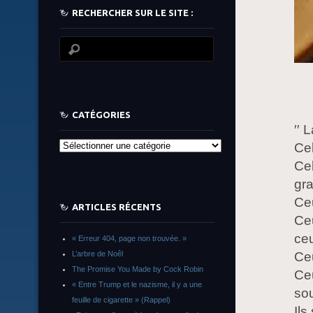
RECHERCHER SUR LE SITE :
CATÉGORIES
′′ 
Cel
Catégories
Cel
gra
Ceu
ARTICLES RÉCENTS
Ceu
ceu
« Erreur 404, page non trouvée. »
Ceu
L’arbre de Noêl
The Promise You Made by Cock Robin
Ceu
« Entre Trump et le nazisme, il y a une
sou
feuille de cigarette » (Rappel)
Ils