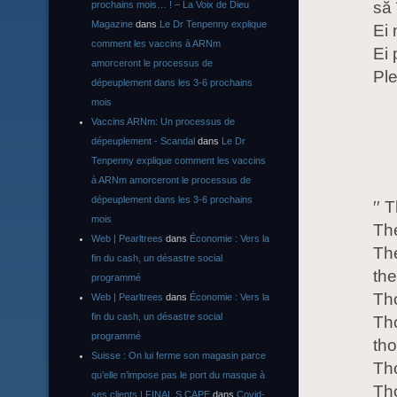
să
prochains mois… ! – La Voix de Dieu
Magazine
dans
Le Dr Tenpenny explique
Ei 
comment les vaccins à ARNm
Ei 
amorceront le processus de
Ple
dépeuplement dans les 3-6 prochains
mois
Vaccins ARNm: Un processus de
dépeuplement - Scandal
dans
Le Dr
Tenpenny explique comment les vaccins
à ARNm amorceront le processus de
dépeuplement dans les 3-6 prochains
′′ 
mois
The
Web | Pearltrees
dans
Économie : Vers la
The
fin du cash, un désastre social
the
programmé
Tho
Web | Pearltrees
dans
Économie : Vers la
fin du cash, un désastre social
Th
programmé
tho
Suisse : On lui ferme son magasin parce
Th
qu’elle n’impose pas le port du masque à
Tho
ses clients | FINAL S CAPE
dans
Covid-