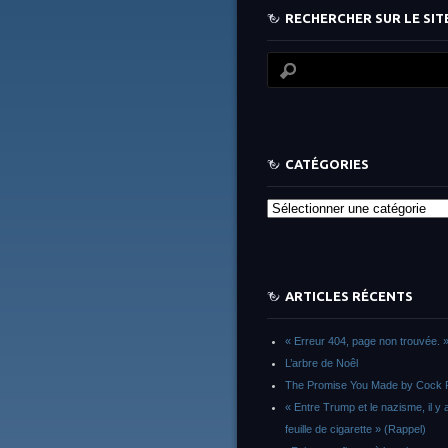
RECHERCHER SUR LE SITE
CATÉGORIES
Catégories
ARTICLES RÉCENTS
« Erreur 404, page non trouvée. 
L’arbre de Noêl
The Promise You Made by Cock 
« Entre Trump et le nazisme, il y 
feuille de cigarette » (Rappel)