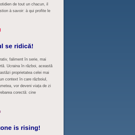
otidien de tout un chacun, il
tion à savoir: à qui profite le
l se ridică!
ativ, faliment în serie, mai
ortă. Ucraina în război, această
astăzi proprietatea celei mai
un context în care războiul,
ametea, vor deveni viața de zi
trebarea corectă: cine
tone is rising!