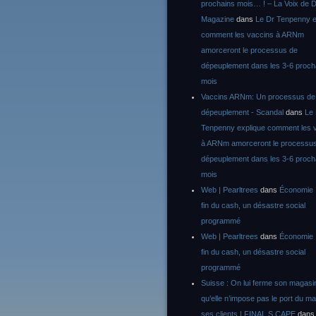
prochains mois… ! – La Voix de D
Magazine
dans
Le Dr Tenpenny e
comment les vaccins à ARNm
amorceront le processus de
dépeuplement dans les 3-6 proch
mois
Vaccins ARNm: Un processus de
dépeuplement - Scandal
dans
Le
Tenpenny explique comment les 
à ARNm amorceront le processu
dépeuplement dans les 3-6 proch
mois
Web | Pearltrees
dans
Économie :
fin du cash, un désastre social
programmé
Web | Pearltrees
dans
Économie :
fin du cash, un désastre social
programmé
Suisse : On lui ferme son magasi
qu’elle n’impose pas le port du m
ses clients | FINAL S CAPE
dan