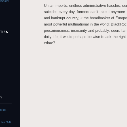
isaient-
Unfair imports, endless administrative hassles, ser
suicides every day, farmers can’t take it anymore.
and bankrupt country, « the breadbasket of Europe 
most powerful multinational in the world: BlackRoc
precariousness, insecurity and probably, soon, fa
TIEN
daily life, it would perhaps be wise to ask the righ
crime?
TS
t les
 les 3-6