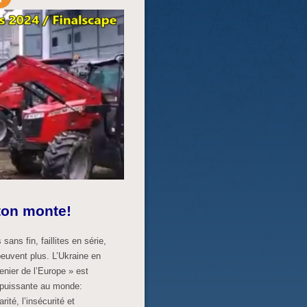
 ton monte!
sans fin, faillites en série,
peuvent plus. L’Ukraine en
enier de l’Europe » est
us puissante au monde:
ité, l’insécurité et