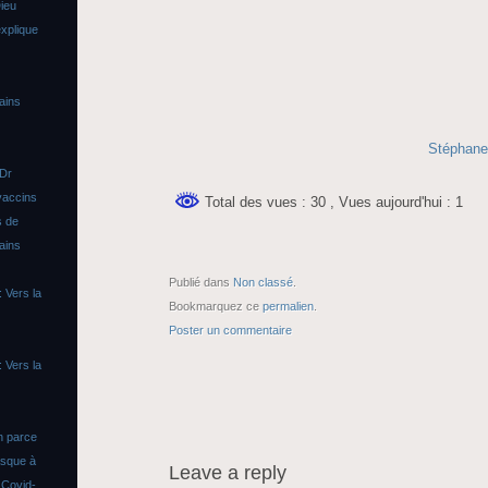
ieu
xplique
ains
Stéphane
 Dr
vaccins
Total des vues : 30
, Vues aujourd'hui : 1
s de
ains
Publié dans
Non classé
.
 Vers la
Bookmarquez ce
permalien
.
Poster un commentaire
 Vers la
n parce
asque à
Leave a reply
s
Covid-