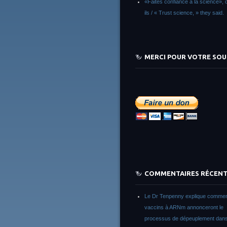
«Faites confiance à la science», d
ils / « Trust science, » they said.
MERCI POUR VOTRE SOU
COMMENTAIRES RÉCEN
Le Dr Tenpenny explique commen
vaccins à ARNm annonceront le
processus de dépeuplement dans