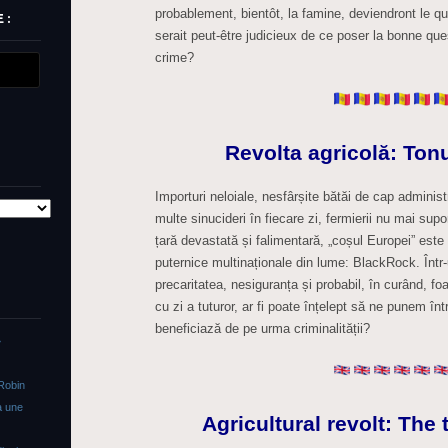
probablement, bientôt, la famine, deviendront le qu
 :
serait peut-être judicieux de ce poser la bonne ques
crime?
Revolta agricolă: Tonu
Importuri neloiale, nesfârșite bătăi de cap administr
multe sinucideri în fiecare zi, fermierii nu mai sup
țară devastată și falimentară, „coșul Europei” este 
puternice multinaționale din lume: BlackRock. Într-
precaritatea, nesiguranța și probabil, în curând, fo
cu zi a tuturor, ar fi poate înțelept să ne punem în
beneficiază de pe urma criminalității?
»
Robin
a une
Agricultural revolt: The 