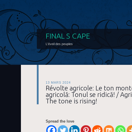
FINAL S CAPE
L'éveil des peuples
13 MARS 2024
Révolte agricole: Le ton mont
agricolă: Tonul se ridică! / Agr
The tone is rising!
Spread the love