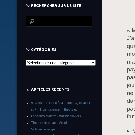
RECHERCHER SUR LE SITE :
« M
J’a
qua
CATÉGORIES
mon
mai
Catégories
pay
pas
jou
ARTICLES RÉCENTS
ne 
dan
«Faites confiance à la science», disaient-
pas
ils / « Trust science, » they said.
fam
Lanceurs d’alerte / Whistleblowers
The running man – Arnold
Schwarzenegger
M