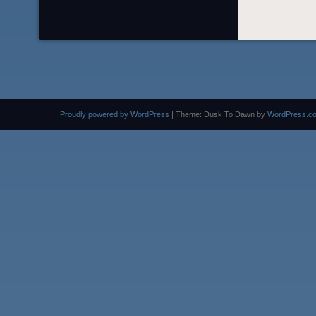
Proudly powered by WordPress
|
Theme: Dusk To Dawn by
WordPress.c