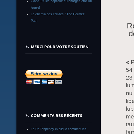
Covid 19: les hôpitaux surchargés était un
leurre!
Le chemin des ermites / The Hermits’
Path
Ro
d
MERCI POUR VOTRE SOUTIEN
« P
54 
23 
lum
nu 
lib
lup
mer
COMMENTAIRES RÉCENTS
tau
Le Dr Tenpenny explique comment les
fam