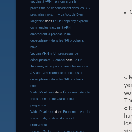
vaccins à ARNm annonceront le
processus de dépeuplement dans les 3-6
M
prochains mois… ! – La Voix de Dieu
Magazine
dans
Le Dr Tenpenny explique
comment les vaccins à ARNm
amorceront le processus de
dépeuplement dans les 3-6 prochains
mois
Vaccins ARNm: Un processus de
dépeuplement - Scandal
dans
Le Dr
Tenpenny explique comment les vaccins
à ARNm amorceront le processus de
« M
dépeuplement dans les 3-6 prochains
yea
mois
wa
Web | Pearltrees
dans
Économie : Vers la
fin du cash, un désastre social
The
programmé
« I
Web | Pearltrees
dans
Économie : Vers la
hum
fin du cash, un désastre social
los
programmé
str
Suisse : On lui ferme son magasin parce