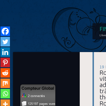
FI
L'éve
19
Ro
vi
ad
tr
th
R