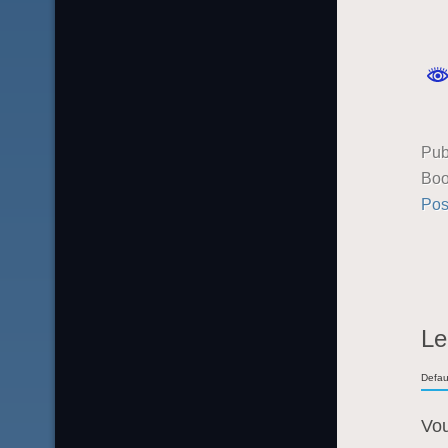
Pub
Boo
Pos
Le
Defau
Vo