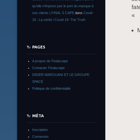
fat
qu’elle n’impose pas le port du masque à
ses clients | FINAL S CAPE
dans
Covid-
«
19 : La vérité / Covid-19: The Truth
PAGES
A propos de Finalscape
Contacter Finalscape
DIDIER MAROUANI ET LE GROUPE
SPACE
Politique de confidentialité
MÉTA
Inscription
Connexion