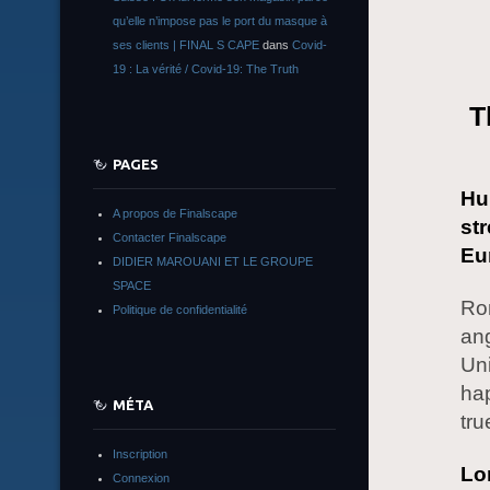
qu’elle n’impose pas le port du masque à
ses clients | FINAL S CAPE
dans
Covid-
19 : La vérité / Covid-19: The Truth
T
PAGES
Hu
A propos de Finalscape
st
Contacter Finalscape
Eu
DIDIER MAROUANI ET LE GROUPE
SPACE
Ro
Politique de confidentialité
ang
Uni
hap
MÉTA
tru
Inscription
Lo
Connexion