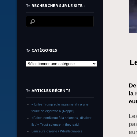
RECHERCHER SUR LE SITE :
CATÉGORIES
L
Catégories
De
ARTICLES RÉCENTS
la 
eu
« Entre Trump et le nazisme, il y a une
feuille de cigarette » (Rappel)
Les
«Faites confiance à la science», disaient-
pas
ils / « Trust science, » they said.
eu
Lanceurs d’alerte / Whistleblowers