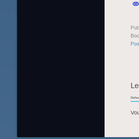
Pub
Boo
Pos
Le
Defau
Vo