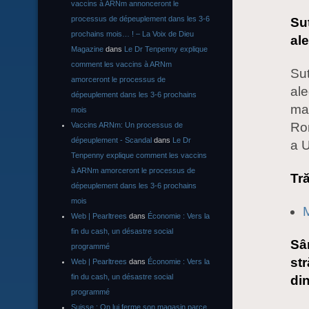
vaccins à ARNm annonceront le
processus de dépeuplement dans les 3-6
Su
prochains mois… ! – La Voix de Dieu
al
Magazine
dans
Le Dr Tenpenny explique
comment les vaccins à ARNm
Sut
amorceront le processus de
al
dépeuplement dans les 3-6 prochains
mas
mois
Rom
Vaccins ARNm: Un processus de
dépeuplement - Scandal
dans
Le Dr
a 
Tenpenny explique comment les vaccins
à ARNm amorceront le processus de
Tr
dépeuplement dans les 3-6 prochains
mois
M
Web | Pearltrees
dans
Économie : Vers la
fin du cash, un désastre social
Sâ
programmé
str
Web | Pearltrees
dans
Économie : Vers la
fin du cash, un désastre social
din
programmé
Suisse : On lui ferme son magasin parce