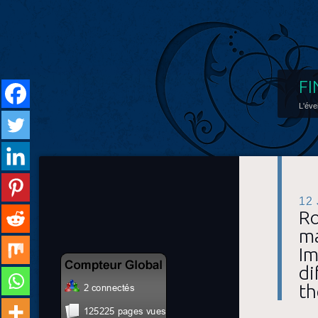
FI
L'éve
12
Ro
ma
Im
di
th