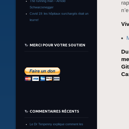
The running man – Arnold
rap
Schwarzenegger
n’e
Covid 19: les hôpitaux surchargés était un
leurre!
Vi
M
MERCI POUR VOTRE SOUTIEN
Du
me
Gi
Ca
COMMENTAIRES RÉCENTS
Le Dr Tenpenny explique comment les