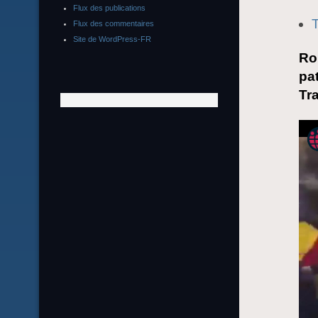
Flux des publications
T
Flux des commentaires
Site de WordPress-FR
Ro
pa
Tr