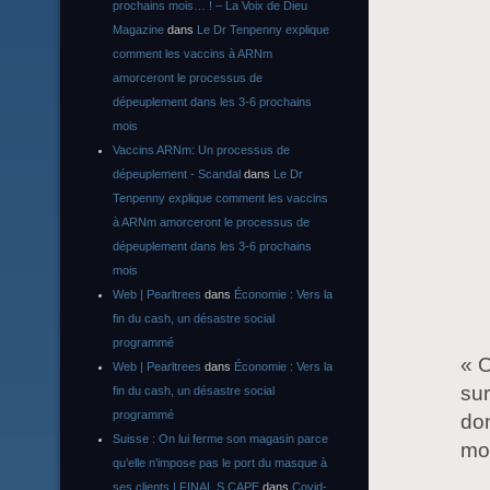
prochains mois… ! – La Voix de Dieu
Magazine
dans
Le Dr Tenpenny explique
comment les vaccins à ARNm
amorceront le processus de
dépeuplement dans les 3-6 prochains
mois
Vaccins ARNm: Un processus de
dépeuplement - Scandal
dans
Le Dr
Tenpenny explique comment les vaccins
à ARNm amorceront le processus de
dépeuplement dans les 3-6 prochains
mois
Web | Pearltrees
dans
Économie : Vers la
fin du cash, un désastre social
programmé
« O
Web | Pearltrees
dans
Économie : Vers la
sur
fin du cash, un désastre social
programmé
don
Suisse : On lui ferme son magasin parce
mon
qu’elle n’impose pas le port du masque à
ses clients | FINAL S CAPE
dans
Covid-