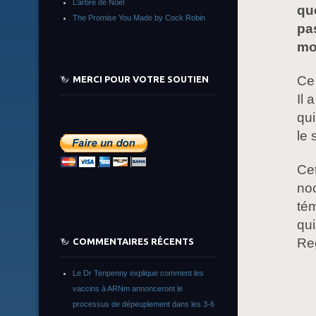
L’arbre de Noêl
qu
The Promise You Made by Cock Robin
pa
mo
Ce
MERCI POUR VOTRE SOUTIEN
Il 
qui
le 
Cet
noc
tém
qui
Re
COMMENTAIRES RÉCENTS
Le Dr Tenpenny explique comment les
vaccins à ARNm annonceront le
processus de dépeuplement dans les 3-6