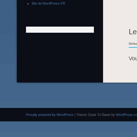
Site de WordPress-FR
Le
Defau
Vo
Proudly powered by WordPress
|
Theme: Dusk To Dawn by
WordPress.c