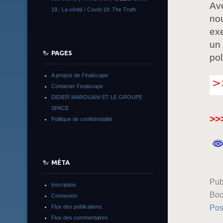
Av
19 : La vérité / Covid-19: The Truth
nou
exe
un 
PAGES
pol
A propos de Finalscape
Contacter Finalscape
DIDIER MAROUANI ET LE GROUPE
SPACE
>>
Politique de confidentialité
MÉTA
Pub
Inscription
Boo
Connexion
Pos
Flux des publications
Flux des commentaires