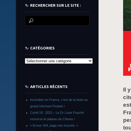
RECHERCHER SUR LE SITE :
CATÉGORIES
Catégories
ARTICLES RÉCENTS
Il 
ci
Incendies en France, c’est de la faute au
es
grand méchant Poutine !
Fra
Covid 19 : 2021 – Le Dr Louis Fouché
pes
renverse le plateau de CNews !
« Erreur 404, page non trouvée. »
to