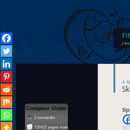
FI
L'éve
4 
Sk
Sp