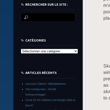
RECHERCHER SUR LE SITE :
m’e
pou
pla
CATÉGORIES
Catégories
Ska
win
ARTICLES RÉCENTS
pre
Lanceurs d’alerte / Whistleblowers
as 
The running man – Arnold
ska
Schwarzenegger
to 
Covid 19: les hôpitaux surchargés était un
leurre!