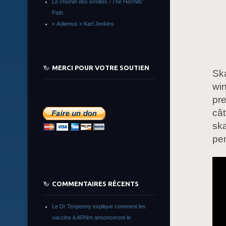
Le chemin des ermites / The Hermits’
Path
« Adiemus » Karl Jenkins
MERCI POUR VOTRE SOUTIEN
Ska
win
pre
cât
ska
pen
COMMENTAIRES RÉCENTS
Le Dr Tenpenny explique comment les
vaccins à ARNm annonceront le