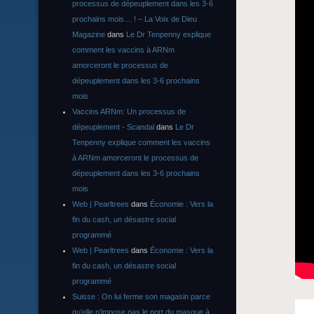
processus de dépeuplement dans les 3-6
prochains mois… ! – La Voix de Dieu
Magazine
dans
Le Dr Tenpenny explique
comment les vaccins à ARNm
amorceront le processus de
dépeuplement dans les 3-6 prochains
mois
Vaccins ARNm: Un processus de
dépeuplement - Scandal
dans
Le Dr
Tenpenny explique comment les vaccins
à ARNm amorceront le processus de
dépeuplement dans les 3-6 prochains
mois
Web | Pearltrees
dans
Économie : Vers la
fin du cash, un désastre social
programmé
Web | Pearltrees
dans
Économie : Vers la
fin du cash, un désastre social
programmé
Suisse : On lui ferme son magasin parce
qu’elle n’impose pas le port du masque à