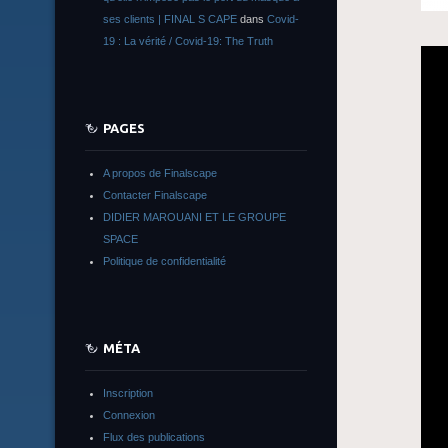
ses clients | FINAL S CAPE
dans
Covid-
19 : La vérité / Covid-19: The Truth
PAGES
A propos de Finalscape
Contacter Finalscape
DIDIER MAROUANI ET LE GROUPE
SPACE
Politique de confidentialité
MÉTA
Inscription
Connexion
Flux des publications