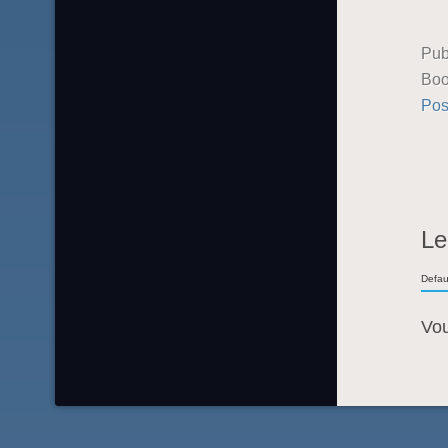
Pub
Boo
Pos
Le
Defau
Vo