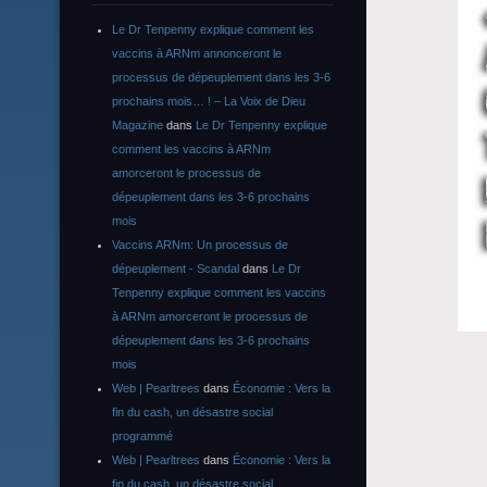
Le Dr Tenpenny explique comment les
vaccins à ARNm annonceront le
processus de dépeuplement dans les 3-6
prochains mois… ! – La Voix de Dieu
Magazine
dans
Le Dr Tenpenny explique
comment les vaccins à ARNm
amorceront le processus de
dépeuplement dans les 3-6 prochains
mois
Vaccins ARNm: Un processus de
dépeuplement - Scandal
dans
Le Dr
Tenpenny explique comment les vaccins
à ARNm amorceront le processus de
dépeuplement dans les 3-6 prochains
mois
Web | Pearltrees
dans
Économie : Vers la
fin du cash, un désastre social
programmé
Web | Pearltrees
dans
Économie : Vers la
fin du cash, un désastre social