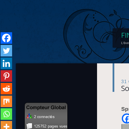
FI
L'éve
31
So
Sp