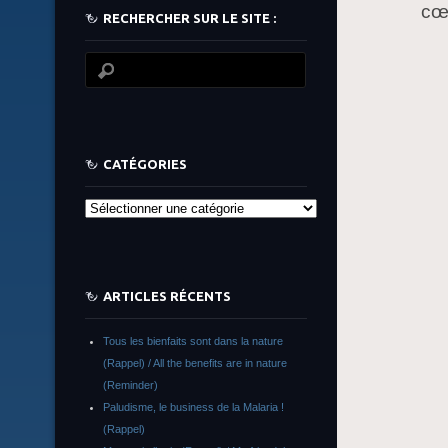
cœu
RECHERCHER SUR LE SITE :
CATÉGORIES
Catégories
ARTICLES RÉCENTS
Tous les bienfaits sont dans la nature
(Rappel) / All the benefits are in nature
(Reminder)
Paludisme, le business de la Malaria !
(Rappel)