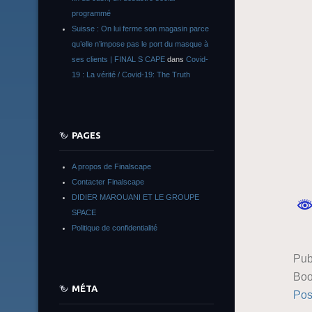
programmé
Suisse : On lui ferme son magasin parce
qu’elle n’impose pas le port du masque à
ses clients | FINAL S CAPE
dans
Covid-
19 : La vérité / Covid-19: The Truth
PAGES
A propos de Finalscape
Contacter Finalscape
DIDIER MAROUANI ET LE GROUPE
SPACE
Politique de confidentialité
Pub
Boo
MÉTA
Pos