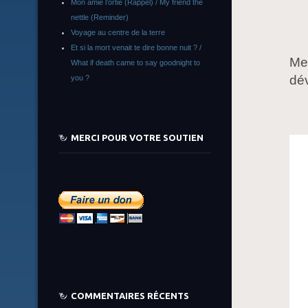
Mon amie l’ortie (Rappel) / My friend the
nettle (Reminder)
Voyage au centre de la terre
Et si la mort venait te dire bonne nuit ? /
Mer
What if death came to say goodnight to
dév
you ?
MERCI POUR VOTRE SOUTIEN
COMMENTAIRES RÉCENTS