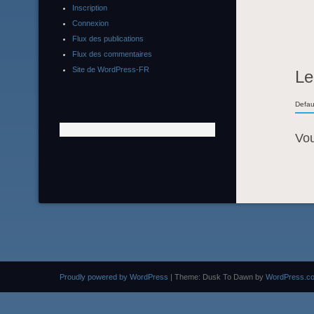
Inscription
Connexion
Flux des publications
Flux des commentaires
Site de WordPress-FR
Le
Defau
Vo
Proudly powered by WordPress
|
Theme: Dusk To Dawn by
WordPress.c