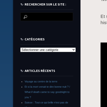
RECHERCHER SUR LE SITE :
Et 
hi
CATÉGORIES
Catégories
ARTICLES RÉCENTS
Voyage au centre de la terre
Et si la mort venait te dire bonne nuit ? /
What if death came to say goodnight to
you ?
Suisse : Tout ce qui brille n’est pas de