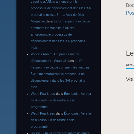
vaccins à ARNm annonceront le
Boo
processus de dépeuplement dans les 3-6
Pos
prochains mois… ! – La Voix de Dieu
Magazine
dans
Le Dr Tenpenny explique
comment les vaccins à ARNm
amorceront le processus de
dépeuplement dans les 3-6 prochains
mois
Le
Vaccins ARNm: Un processus de
dépeuplement - Scandal
dans
Le Dr
Defau
Tenpenny explique comment les vaccins
à ARNm amorceront le processus de
Vo
dépeuplement dans les 3-6 prochains
mois
Web | Pearltrees
dans
Économie : Vers la
fin du cash, un désastre social
programmé
Web | Pearltrees
dans
Économie : Vers la
fin du cash, un désastre social
programmé
Suisse : On lui ferme son magasin parce