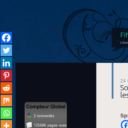
FI
L'éve
24
So
le
Sp