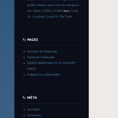
qu’elle n’impose pas le port du masque à
ses clients | FINAL S CAPE
dans
Covid-
19 : La vérité / Covid-19: The Truth
PAGES
A propos de Finalscape
Contacter Finalscape
DIDIER MAROUANI ET LE GROUPE
SPACE
Politique de confidentialité
MÉTA
Inscription
Connexion