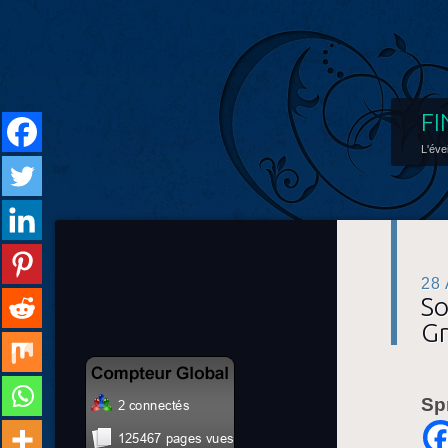
FI
L'éve
28
So
Gr
Sp