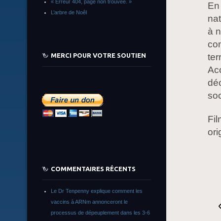
« Erreur 404, page non trouvée. »
En
L’arbre de Noêl
nat
à n
com
ter
MERCI POUR VOTRE SOUTIEN
Acc
déc
soc
Fil
ori
COMMENTAIRES RÉCENTS
Le Dr Tenpenny explique comment les
vaccins à ARNm annonceront le
processus de dépeuplement dans les 3-6