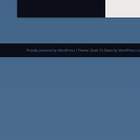
Proudly powered by WordPress
|
Theme: Dusk To Dawn by
WordPress.c