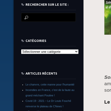
RECHERCHER SUR LE SITE :
CATÉGORIES
Catégories
ARTICLES RÉCENTS
Sol
amé
Le chanvre, cette manne pour l’humanité
sor
Incendies en France, c’est de la faute au
grand méchant Poutine !
Le 
Covid 19 : 2021 – Le Dr Louis Fouché
renverse le plateau de CNews !