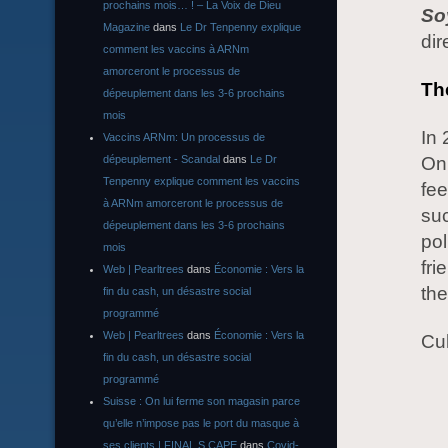
prochains mois… ! – La Voix de Dieu
So
Magazine
dans
Le Dr Tenpenny explique
dir
comment les vaccins à ARNm
amorceront le processus de
The
dépeuplement dans les 3-6 prochains
mois
In
Vaccins ARNm: Un processus de
Onl
dépeuplement - Scandal
dans
Le Dr
Tenpenny explique comment les vaccins
fee
à ARNm amorceront le processus de
suc
dépeuplement dans les 3-6 prochains
pol
mois
fri
Web | Pearltrees
dans
Économie : Vers la
the
fin du cash, un désastre social
programmé
Web | Pearltrees
dans
Économie : Vers la
Cul
fin du cash, un désastre social
programmé
Suisse : On lui ferme son magasin parce
qu’elle n’impose pas le port du masque à
ses clients | FINAL S CAPE
dans
Covid-