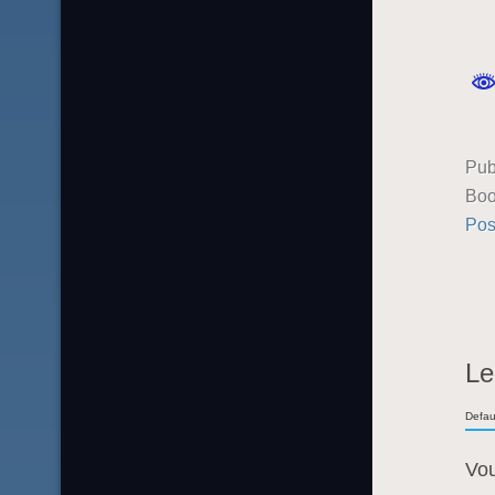
Pub
Boo
Pos
Le
Defau
Vo