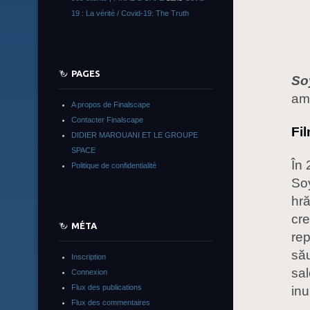
19 : La vérité / Covid-19: The Truth
PAGES
So
ame
A propos de Finalscape
Contacter Finalscape
Fil
DIDIER MAROUANI ET LE GROUPE
SPACE
În 
Politique de confidentialité
Soy
hră
cre
MÉTA
rep
său
Inscription
sal
Connexion
Flux des publications
in
Flux des commentaires