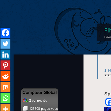
FI
L'éve
1 
**
Sp