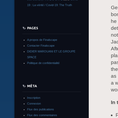
19 : La vérité / Covid-19: The Truth
Ge
bom
he 
det
PAGES
not
A propos de Finalscape
Jac
Contacter Finalscape
Aft
DIDIER MAROUANI ET LE GROUPE
pla
SPACE
pas
Politique de confidentialité
the
as 
a w
MÉTA
wo
Inscription
In 
Connexion
Flux des publications
P
Flux des commentaires