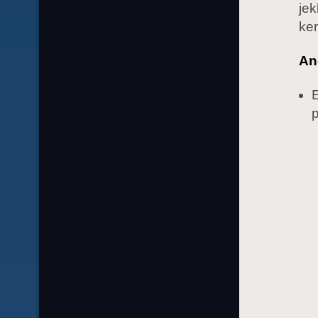
jek
ke
An
E
p