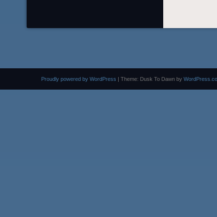
Proudly powered by WordPress
|
Theme: Dusk To Dawn by
WordPress.c