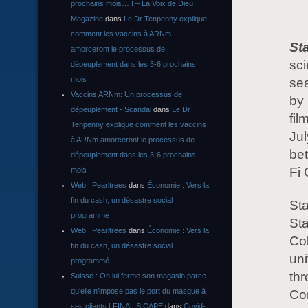
prochains mois… ! – La Voix de Dieu
Magazine
dans
Le Dr Tenpenny explique
comment les vaccins à ARNm
St
amorceront le processus de
sci
dépeuplement dans les 3-6 prochains
mois
sea
Vaccins ARNm: Un processus de
by
dépeuplement - Scandal
dans
Le Dr
fil
Tenpenny explique comment les vaccins
Ju
à ARNm amorceront le processus de
be
dépeuplement dans les 3-6 prochains
Fi 
mois
Web | Pearltrees
dans
Économie : Vers la
fin du cash, un désastre social
Sta
programmé
St
Web | Pearltrees
dans
Économie : Vers la
Col
fin du cash, un désastre social
uni
programmé
thr
Suisse : On lui ferme son magasin parce
qu’elle n’impose pas le port du masque à
Co
ses clients | FINAL S CAPE
dans
Covid-