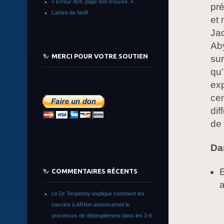
« Erreur 404, page non trouvée. »
pr
L’arbre de Noêl
et 
Jac
Ab
MERCI POUR VOTRE SOUTIEN
sur
qu’
exp
ce
dif
de
Dan
E
COMMENTAIRES RÉCENTS
a
Le Dr Tenpenny explique comment les
vaccins à ARNm annonceront le
processus de dépeuplement dans les 3-6