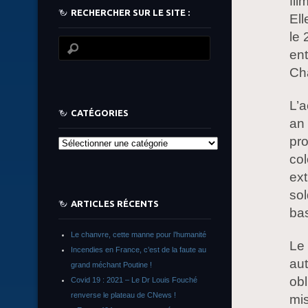
fil
RECHERCHER SUR LE SITE :
Ell
le
ent
Ch
L’a
CATÉGORIES
an 
pro
Catégories
col
ext
sol
ARTICLES RÉCENTS
ba
Le chanvre, cette manne pour l’humanité
Le
Incendies en France, c’est de la faute au
aut
grand méchant Poutine !
obl
Covid 19 : 2021 – Le Dr Louis Fouché
renverse le plateau de CNews !
mis