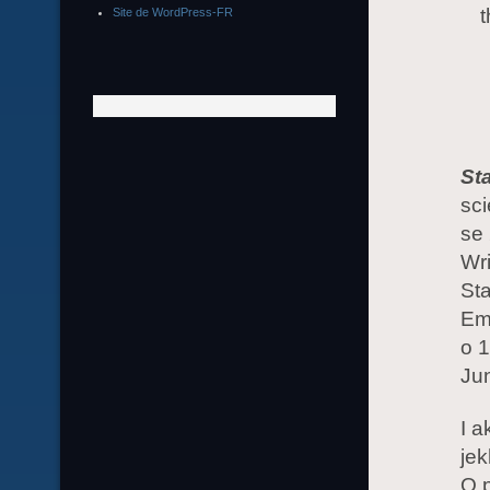
t
Site de WordPress-FR
St
sci
se 
Wri
Sta
Emm
o 
Jun
I a
jek
O p