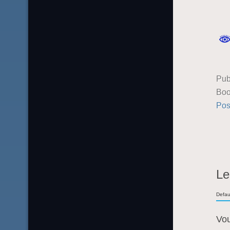
Pub
Boo
Pos
Le
Defau
Vo