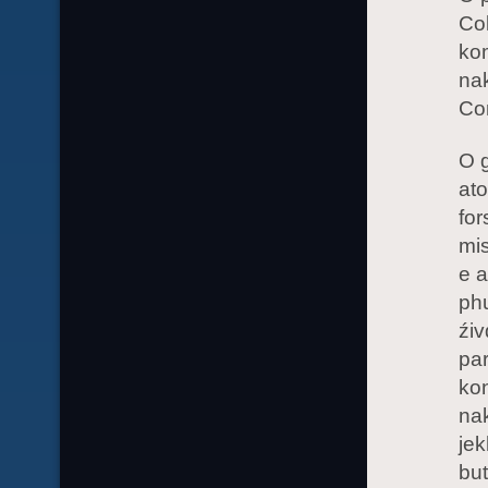
Col
ko
nak
Co
O 
ato
for
mis
e 
phu
źiv
par
kon
nak
jek
but