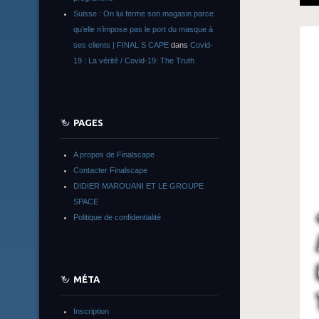
Suisse : On lui ferme son magasin parce
qu’elle n’impose pas le port du masque à
ses clients | FINAL S CAPE
dans
Covid-
19 : La vérité / Covid-19: The Truth
PAGES
A propos de Finalscape
Contacter Finalscape
DIDIER MAROUANI ET LE GROUPE
SPACE
Politique de confidentialité
MÉTA
Inscription