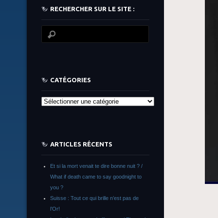
RECHERCHER SUR LE SITE :
CATÉGORIES
Catégories
ARTICLES RÉCENTS
Et si la mort venait te dire bonne nuit ? /
What if death came to say goodnight to
you ?
Suisse : Tout ce qui brille n’est pas de
l’Or!