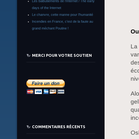
Les balbutiements de l’Internet / The early
days of the Internet
Le chanvre, cette manne pour l’humanité
Incendies en France, c’est de la faute au
grand méchant Poutine !
Oui
La 
van
MERCI POUR VOTRE SOUTIEN
des
éco
ni
Alo
gel
qua
inc
COMMENTAIRES RÉCENTS
Osk