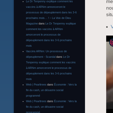
me
Le Dr Tenpenny explique comment les
nou
vaccins à ARNm annonceront le
processus de dépeuplement dans les 3-6
sit
prochains mois… ! – La Voix de Dieu
Magazine
dans
Le Dr Tenpenny explique
comment les vaccins à ARNm
amorceront le processus de
dépeuplement dans les 3-6 prochains
mois
Vaccins ARNm: Un processus de
dépeuplement - Scandal
dans
Le Dr
Tenpenny explique comment les vaccins
à ARNm amorceront le processus de
dépeuplement dans les 3-6 prochains
mois
Web | Pearltrees
dans
Économie : Vers la
fin du cash, un désastre social
programmé
Web | Pearltrees
dans
Économie : Vers la
fin du cash, un désastre social
programmé