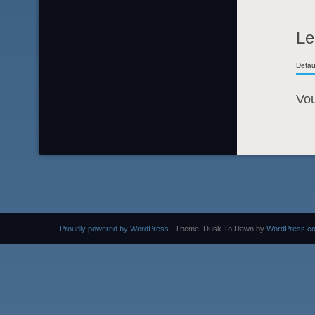
Le
Defau
Vo
Proudly powered by WordPress
|
Theme: Dusk To Dawn by
WordPress.c