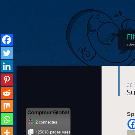
FI
L'éve
30
Su
Sp