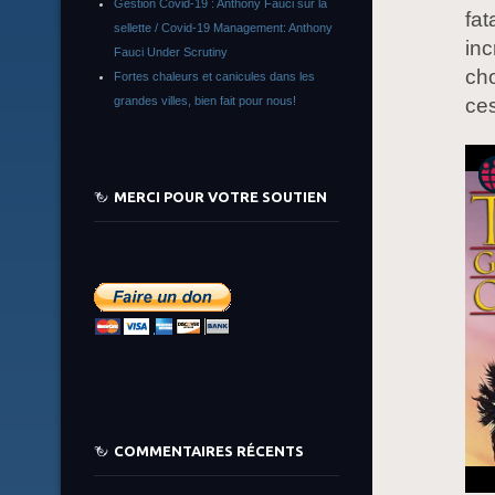
Gestion Covid-19 : Anthony Fauci sur la
fat
sellette / Covid-19 Management: Anthony
inc
Fauci Under Scrutiny
cho
Fortes chaleurs et canicules dans les
ces
grandes villes, bien fait pour nous!
MERCI POUR VOTRE SOUTIEN
COMMENTAIRES RÉCENTS