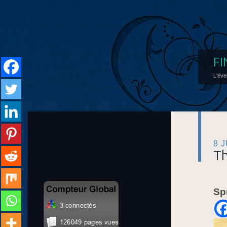
FI
L'éve
8 
Th
Sp