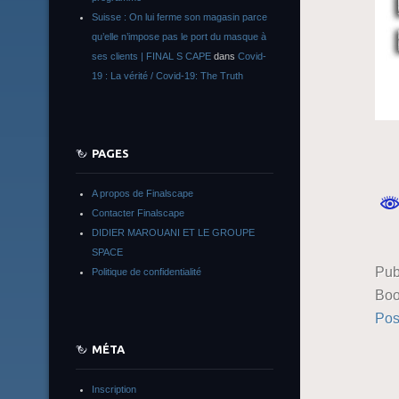
Suisse : On lui ferme son magasin parce
qu’elle n’impose pas le port du masque à
ses clients | FINAL S CAPE
dans
Covid-
19 : La vérité / Covid-19: The Truth
PAGES
A propos de Finalscape
Contacter Finalscape
DIDIER MAROUANI ET LE GROUPE
SPACE
Pub
Politique de confidentialité
Boo
Pos
MÉTA
Inscription