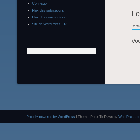
Connexion
Flux des publications
Le
Flux des commentaires
Site de WordPress-FR
Defau
Vo
Proudly powered by WordPress
|
Theme: Dusk To Dawn by
WordPress.c