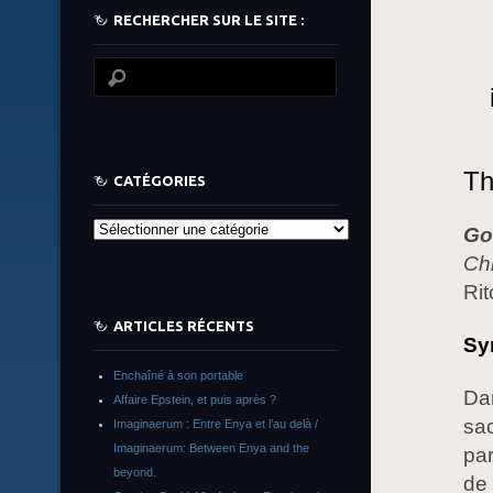
RECHERCHER SUR LE SITE :
Th
CATÉGORIES
Catégories
Go
Chi
Rit
ARTICLES RÉCENTS
Sy
Enchaîné à son portable
Da
Affaire Epstein, et puis après ?
sac
Imaginaerum : Entre Enya et l’au delà /
Imaginaerum: Between Enya and the
par
beyond.
de 