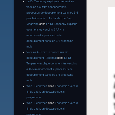
Le Dr Tenpenny explique comment les
vaccins à ARNm annonceront le
processus de dépeuplement dans les 3-6
prochains mois… ! – La Voix de Dieu
Magazine
dans
Le Dr Tenpenny explique
comment les vaccins à ARNm
amorceront le processus de
dépeuplement dans les 3-6 prochains
mois
Vaccins ARNm: Un processus de
dépeuplement - Scandal
dans
Le Dr
Tenpenny explique comment les vaccins
à ARNm amorceront le processus de
dépeuplement dans les 3-6 prochains
mois
Web | Pearltrees
dans
Économie : Vers la
fin du cash, un désastre social
programmé
Web | Pearltrees
dans
Économie : Vers la
fin du cash, un désastre social
programmé