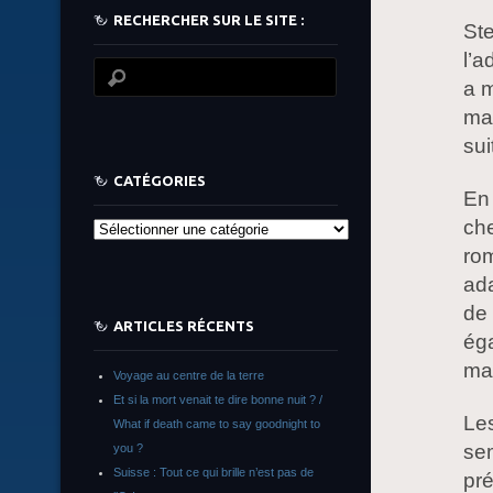
RECHERCHER SUR LE SITE :
Ste
l’a
a m
mai
sui
CATÉGORIES
En 
che
Catégories
rom
ada
de 
ARTICLES RÉCENTS
éga
ma
Voyage au centre de la terre
Et si la mort venait te dire bonne nuit ? /
Les
What if death came to say goodnight to
sem
you ?
Suisse : Tout ce qui brille n’est pas de
pré