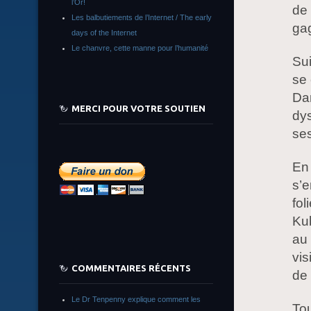
l’Or!
de 
Les balbutiements de l’Internet / The early
gag
days of the Internet
Le chanvre, cette manne pour l’humanité
Sui
se 
Dan
MERCI POUR VOTRE SOUTIEN
dys
se
En 
s’e
fol
Kub
au
vis
COMMENTAIRES RÉCENTS
de 
Le Dr Tenpenny explique comment les
To