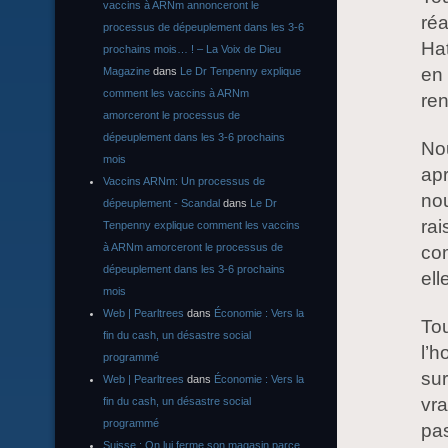
vaccins à ARNm annonceront le
réa
processus de dépeuplement dans les 3-6
Hat
prochains mois… ! – La Voix de Dieu
en 
Magazine
dans
Le Dr Tenpenny explique
comment les vaccins à ARNm
ren
amorceront le processus de
dépeuplement dans les 3-6 prochains
No
mois
apr
Vaccins ARNm: Un processus de
no
dépeuplement - Scandal
dans
Le Dr
rai
Tenpenny explique comment les vaccins
à ARNm amorceront le processus de
com
dépeuplement dans les 3-6 prochains
ell
mois
Web | Pearltrees
dans
Économie : Vers la
Tou
fin du cash, un désastre social
l’h
programmé
sur
Web | Pearltrees
dans
Économie : Vers la
vr
fin du cash, un désastre social
programmé
pas
Suisse : On lui ferme son magasin parce