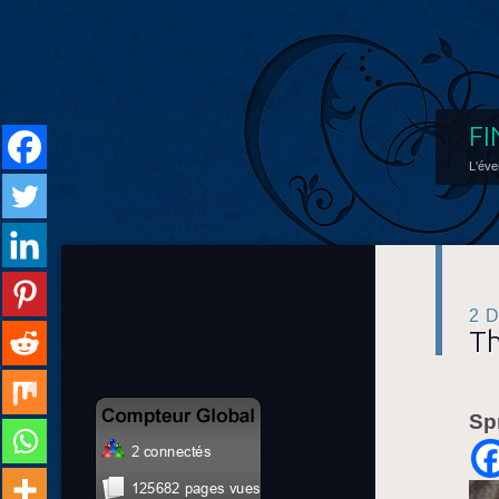
FI
L'éve
2 
Th
Sp