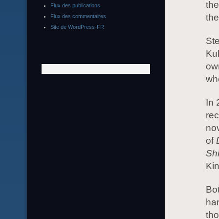
the
Flux des publications
th
Flux des commentaires
Site de WordPress-FR
St
Kub
own
whe
In 
rec
nov
of
Sh
Kin
Bot
har
tho