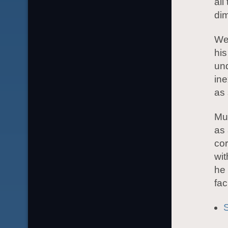
all
di
We 
his
und
in
as 
Muc
as 
co
wit
he 
fac