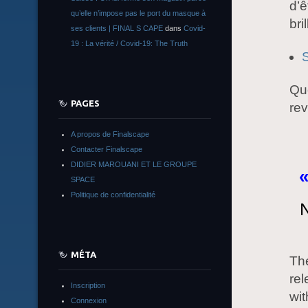
d’ê
qu’elle n’impose pas le port du masque à
bri
ses clients | FINAL S CAPE
dans
Covid-
19 : La vérité / Covid-19: The Truth
Quo
PAGES
rev
A propos de Finalscape
Contacter Finalscape
DIDIER MAROUANI ET LE GROUPE
«
SPACE
Politique de confidentialité
N
MÉTA
The
rel
Inscription
wit
Connexion