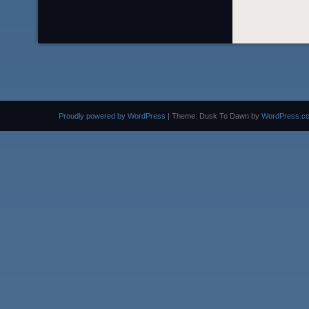
Proudly powered by WordPress
|
Theme: Dusk To Dawn by
WordPress.c