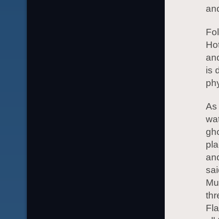
and
Fol
Ho
and
is 
ph
As 
wat
gho
pla
and
sai
Muc
thr
Fla