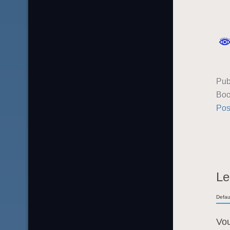
Pub
Boo
Pos
Le
Defau
Vo