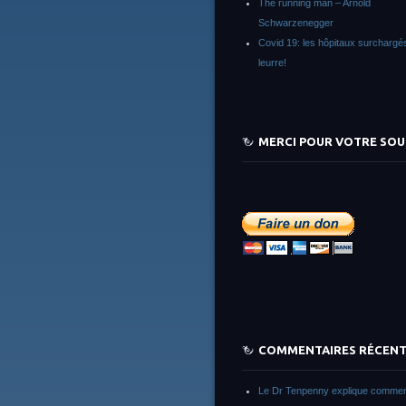
The running man – Arnold
Schwarzenegger
Covid 19: les hôpitaux surchargés
leurre!
MERCI POUR VOTRE SOU
COMMENTAIRES RÉCEN
Le Dr Tenpenny explique commen