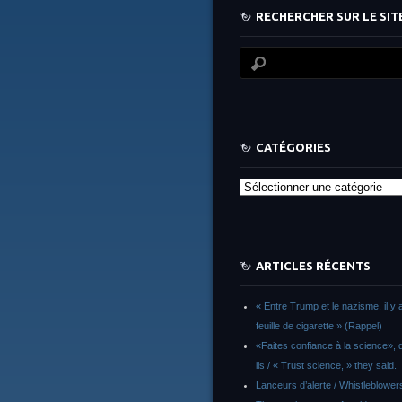
RECHERCHER SUR LE SITE
CATÉGORIES
Catégories
ARTICLES RÉCENTS
« Entre Trump et le nazisme, il y 
feuille de cigarette » (Rappel)
«Faites confiance à la science», d
ils / « Trust science, » they said.
Lanceurs d’alerte / Whistleblower