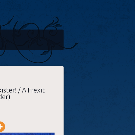
ister! / A Frexit
der)