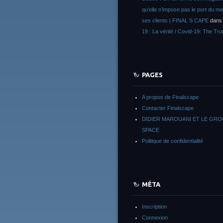
qu’elle n’impose pas le port du m
ses clients | FINAL S CAPE
dan
19 : La vérité / Covid-19: The Tru
PAGES
A propos de Finalscape
Contacter Finalscape
DIDIER MAROUANI ET LE GR
SPACE
Politique de confidentialité
MÉTA
Inscription
Connexion