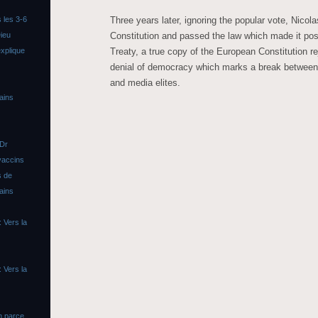
Three years later, ignoring the popular vote, Nicol
 les 3-6
Constitution and passed the law which made it poss
ieu
Treaty, a true copy of the European Constitution r
xplique
denial of democracy which marks a break between t
and media elites.
ains
 Dr
vaccins
s de
ains
 Vers la
 Vers la
n parce