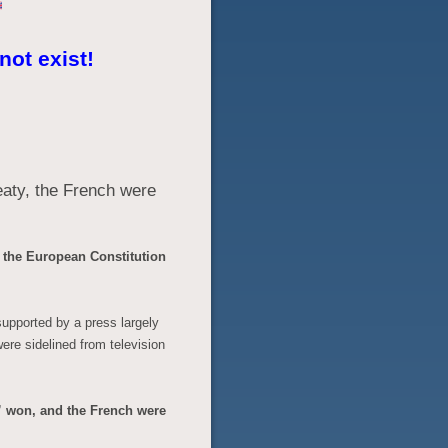
not exist!
reaty, the French were
 the European Constitution
supported by a press largely
were sidelined from television
” won, and the French were