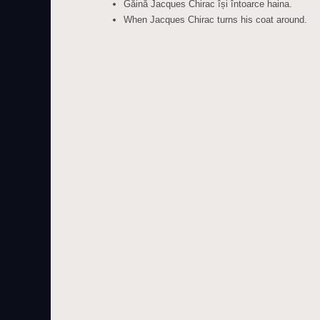
Găină Jacques Chirac își întoarce haina.
When Jacques Chirac turns his coat around.