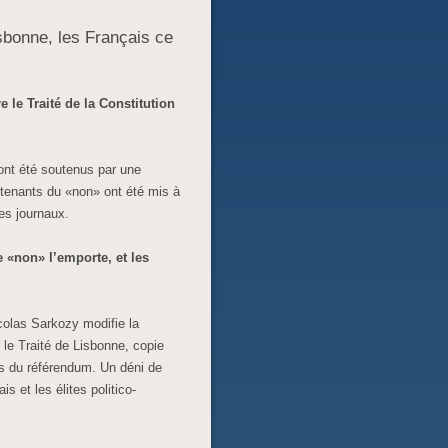
isbonne, les Français ce
 le Traité de la Constitution
 ont été soutenus par une
 tenants du «non» ont été mis à
des journaux.
 «non» l’emporte, et les
icolas Sarkozy modifie la
er le Traité de Lisbonne, copie
rs du référendum. Un déni de
s et les élites politico-