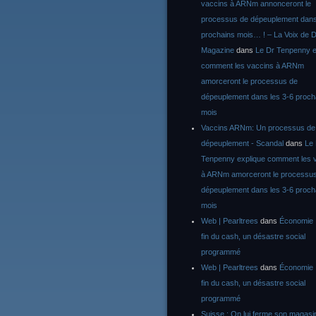
vaccins à ARNm annonceront le
processus de dépeuplement dans
prochains mois… ! – La Voix de D
Magazine
dans
Le Dr Tenpenny e
comment les vaccins à ARNm
amorceront le processus de
dépeuplement dans les 3-6 proch
mois
Vaccins ARNm: Un processus de
dépeuplement - Scandal
dans
Le
Tenpenny explique comment les 
à ARNm amorceront le processu
dépeuplement dans les 3-6 proch
mois
Web | Pearltrees
dans
Économie :
fin du cash, un désastre social
programmé
Web | Pearltrees
dans
Économie :
fin du cash, un désastre social
programmé
Suisse : On lui ferme son magasi