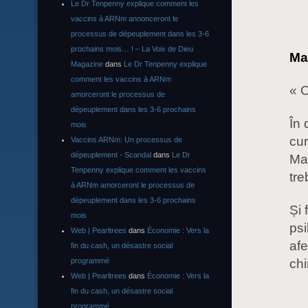
Le Dr Tenpenny explique comment les
vaccins à ARNm annonceront le
processus de dépeuplement dans les 3-6
prochains mois… ! – La Voix de Dieu
Mac
Magazine
dans
Le Dr Tenpenny explique
comment les vaccins à ARNm
« 
amorceront le processus de
dépeuplement dans les 3-6 prochains
În 
mois
cur
Vaccins ARNm: Un processus de
dépeuplement - Scandal
dans
Le Dr
Mac
Tenpenny explique comment les vaccins
tre
à ARNm amorceront le processus de
dépeuplement dans les 3-6 prochains
Și 
mois
psi
Web | Pearltrees
dans
Économie : Vers la
afe
fin du cash, un désastre social
chi
programmé
Web | Pearltrees
dans
Économie : Vers la
fin du cash, un désastre social
programmé