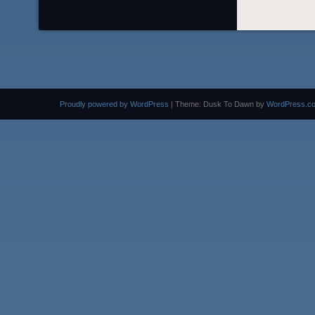
Proudly powered by WordPress
|
Theme: Dusk To Dawn by
WordPress.c