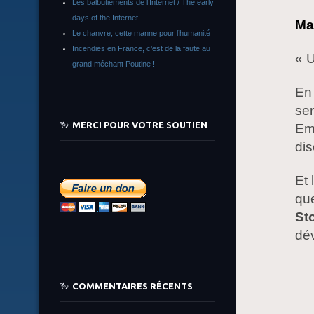
Les balbutiements de l’Internet / The early
days of the Internet
Ma
Le chanvre, cette manne pour l’humanité
Incendies en France, c’est de la faute au
« 
grand méchant Poutine !
En 
ser
MERCI POUR VOTRE SOUTIEN
Em
dis
Et 
que
St
dé
COMMENTAIRES RÉCENTS