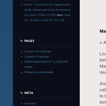
Suisse : On lui ferme son magasin parce
qu’elle n’impose pas le port du masque à
ses clients | FINAL S CAPE
dans
Covid-
19 : La vérité / Covid-19: The Truth
Mac
PAGES
« 
A propos de Finalscape
Liv
Contacter Finalscape
bel
DIDIER MAROUANI ET LE GROUPE
Mac
SPACE
mus
Politique de confidentialité
And
cal
MÉTA
to 
tor
Inscription