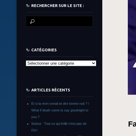
RECHERCHER SUR LE SITE :
CATÉGORIES
Catégories
ARTICLES RÉCENTS
Et si la mort venait te dire bonne nuit ? /
What if death came to say goodnight to
you ?
Fa
Suisse : Tout ce qui brille n’est pas de
l’Or!