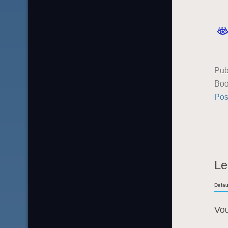
Pub
Boo
Pos
Le
Defau
Vo