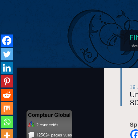
FI
L'éve
19
Un
80
Sp