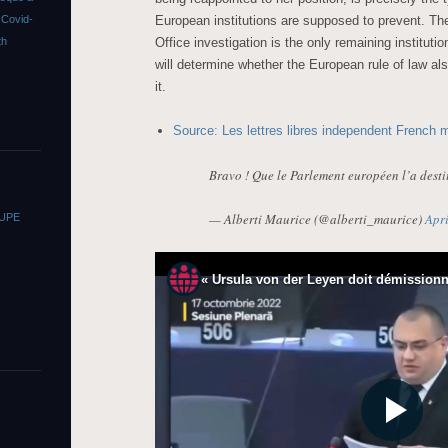
European institutions are supposed to prevent. Th
s
Covid-
Office investigation is the only remaining institu
th
will determine whether the European rule of law al
it.
Source: Les lettres libres independent French 
Bravo ! Que le Parlement européen l’a desti
— Alberti Maurice (@alberti_maurice)
Apri
OUPE