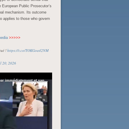
e European Public Prosecutor’s
tional mechanism. Its outcome
so applies to those who govern
media
>>>>>
tué !
https://t.co/TOKGoa42NM
l 20, 2026