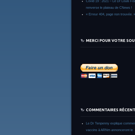
Covid 19 : 2021 – Le Dr Louis F
renverse le plateau de CNews !
« Erreur 404, page non trouvée. 
MERCI POUR VOTRE SOU
COMMENTAIRES RÉCEN
Le Dr Tenpenny explique commen
vaccins à ARNm annonceront le