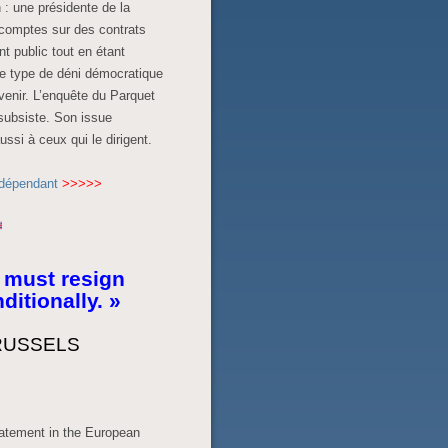
 : une présidente de la
comptes sur des contrats
t public tout en étant
le type de déni démocratique
venir. L’enquête du Parquet
 subsiste. Son issue
ussi à ceux qui le dirigent.
ndépendant
>>>>>
 must resign
itionally. »
RUSSELS
atement in the European