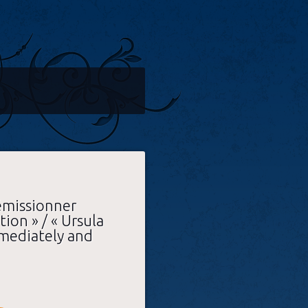
émissionner
on » / « Ursula
mediately and