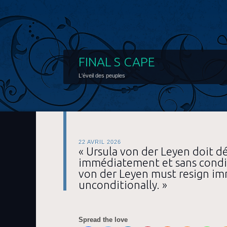
FINAL S CAPE
L'éveil des peuples
22 AVRIL 2026
« Ursula von der Leyen doit d
immédiatement et sans conditi
von der Leyen must resign im
unconditionally. »
Spread the love