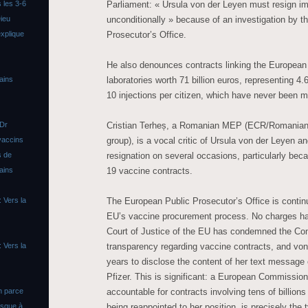
Parliament: « Ursula von der Leyen must resign i
 les 3-6
unconditionally » because of an investigation by 
ieu
Prosecutor’s Office.
xplique
He also denounces contracts linking the Europea
laboratories worth 71 billion euros, representing 4.6
ains
10 injections per citizen, which have never been m
Cristian Terheș, a Romanian MEP (ECR/Romanian 
 Dr
group), is a vocal critic of Ursula von der Leyen an
vaccins
resignation on several occasions, particularly bec
s de
19 vaccine contracts.
ains
The European Public Prosecutor’s Office is continui
 Vers la
EU’s vaccine procurement process. No charges ha
Court of Justice of the EU has condemned the Com
transparency regarding vaccine contracts, and von
 Vers la
years to disclose the content of her text message
Pfizer. This is significant: a European Commission
accountable for contracts involving tens of billions
n parce
being reappointed to her position, is precisely the 
asque à