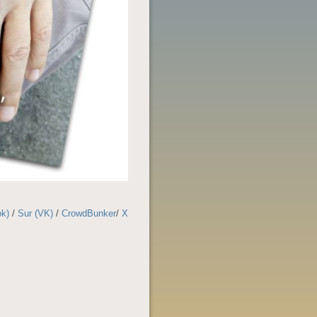
ok)
/
Sur (VK)
/
CrowdBunker
/
X