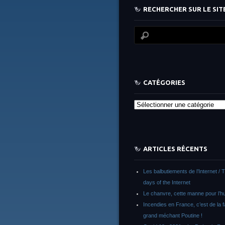
RECHERCHER SUR LE SITE
CATÉGORIES
Catégories
ARTICLES RÉCENTS
Les balbutiements de l’Internet / 
days of the Internet
Le chanvre, cette manne pour l’h
Incendies en France, c’est de la 
grand méchant Poutine !