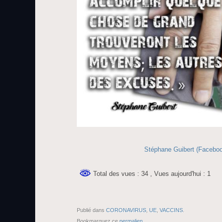
Stéphane Guibert (Facebo
Total des vues : 34
, Vues aujourd'hui : 1
Publié dans
CORONAVIRUS
,
UE
,
VACCINS
.
Bookmarquez ce
permalien
.