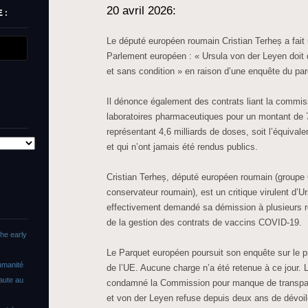
20 avril 2026:
 :
Le député européen roumain Cristian Terheș a fait
Parlement européen : « Ursula von der Leyen doi
et sans condition » en raison d’une enquête du pa
Il dénonce également des contrats liant la commi
laboratoires pharmaceutiques pour un montant de 7
représentant 4,6 milliards de doses, soit l’équivale
et qui n’ont jamais été rendus publics.
Cristian Terheș, député européen roumain (groupe 
conservateur roumain), est un critique virulent d’U
effectivement demandé sa démission à plusieurs 
de la gestion des contrats de vaccins COVID-19.
The early
Le Parquet européen poursuit son enquête sur le 
umanité
de l’UE. Aucune charge n’a été retenue à ce jour. 
faute au
condamné la Commission pour manque de transpare
et von der Leyen refuse depuis deux ans de dévoil