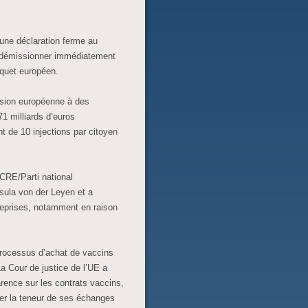
 une déclaration ferme au
t démissionner immédiatement
rquet européen.
ssion européenne à des
1 milliards d’euros
nt de 10 injections par citoyen
CRE/Parti national
rsula von der Leyen et a
reprises, notamment en raison
processus d’achat de vaccins
La Cour de justice de l’UE a
nce sur les contrats vaccins,
er la teneur de ses échanges