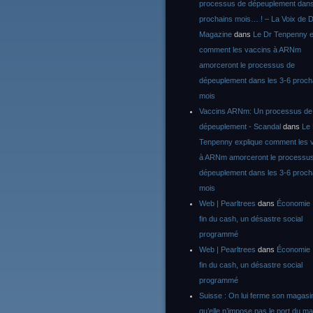
processus de dépeuplement dans
prochains mois… ! – La Voix de D
Magazine
dans
Le Dr Tenpenny e
comment les vaccins à ARNm
amorceront le processus de
dépeuplement dans les 3-6 proch
mois
Vaccins ARNm: Un processus de
dépeuplement - Scandal
dans
Le
Tenpenny explique comment les 
à ARNm amorceront le processu
dépeuplement dans les 3-6 proch
mois
Web | Pearltrees
dans
Économie :
fin du cash, un désastre social
programmé
Web | Pearltrees
dans
Économie :
fin du cash, un désastre social
programmé
Suisse : On lui ferme son magasi
qu’elle n’impose pas le port du m