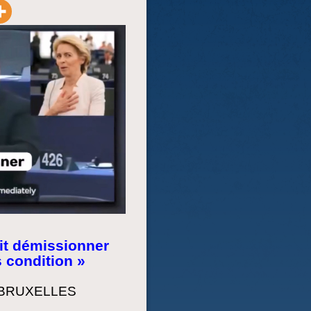
it démissionner
 condition »
 BRUXELLES