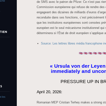
ouché
de SMS avec le patron de Pfizer. Ce n’est pas rien
Commission européenne qui refuse de rendre des 
»
engageant des dizaines de milliards d’euros d’argen
reconduite dans ses fonctions, c’est précisément 
que les institutions européennes sont censées pré
européen est le seul mécanisme institutionnel qui
TIEN
déterminera si l’État de droit européen s’applique a
Source: Les lettres libres média francophone i
« Ursula von der Leyen
immediately and uncond
PRESSURE UP IN B
TS
April 20, 2026:
t les
Romanian MEP Cristian Terheș makes a strong st