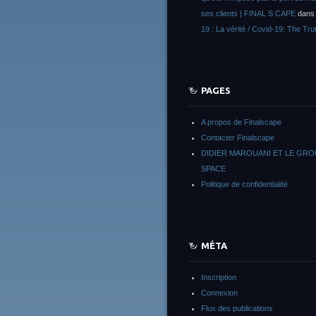
ses clients | FINAL S CAPE
dan
19 : La vérité / Covid-19: The Tru
PAGES
A propos de Finalscape
Contacter Finalscape
DIDIER MAROUANI ET LE GR
SPACE
Politique de confidentialité
MÉTA
Inscription
Connexion
Flux des publications