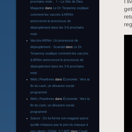
I l
prochains mois… ! – La Voix de Dieu
get
Magazine
dans
Le Dr Tenpenny explique
comment les vaccins à ARNm
ret
amorceront le processus de
reg
dépeuplement dans les 3-6 prochains
mois
Vaccins ARNm: Un processus de
dépeuplement - Scandal
dans
Le Dr
Tenpenny explique comment les vaccins
à ARNm amorceront le processus de
dépeuplement dans les 3-6 prochains
mois
Web | Pearltrees
dans
Économie : Vers la
fin du cash, un désastre social
programmé
Web | Pearltrees
dans
Économie : Vers la
fin du cash, un désastre social
programmé
Suisse : On lui ferme son magasin parce
qu’elle n’impose pas le port du masque à
ses clients | FINAL S CAPE
dans
Covid-