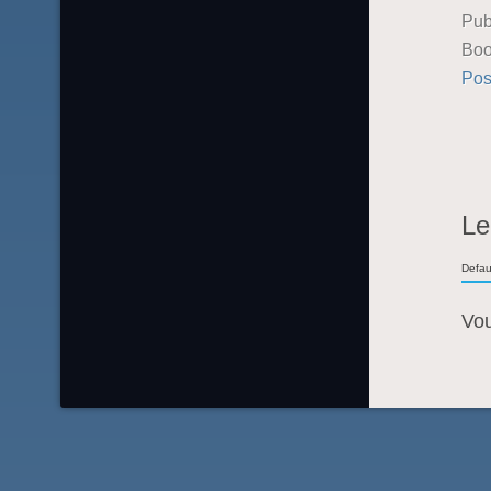
Pub
Boo
Pos
Le
Defau
Vo