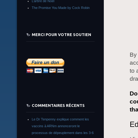
L’arbre de Noêl
The Promise You Made by Cock Robin
MERCI POUR VOTRE SOUTIEN
By 
ac
to
dra
Do
co
COMMENTAIRES RÉCENTS
th
Le Dr Tenpenny explique comment les
Ed
vaccins à ARNm annonceront le
processus de dépeuplement dans les 3-6