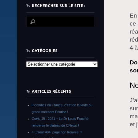
RECHERCHER SUR LE SITE :
En 
ce 
réa
réd
4 
CATÉGORIES
Do
Catégories
so
No
ARTICLES RÉCENTS
J’a
Incendies en France, c’est de la faute au
sur
grand méchant Poutine !
ma
Covid 19 : 2021 – Le Dr Louis Fouché
et 
renverse le plateau de CNews !
« Erreur 404, page non trouvée. »