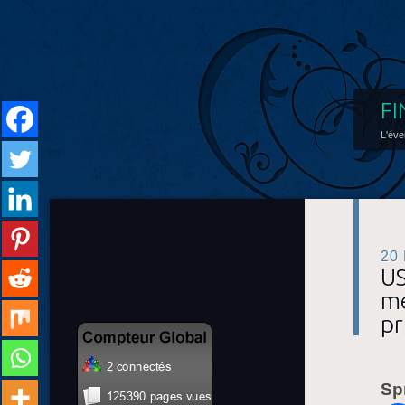
FI
L'éve
20
US
mé
pr
Sp