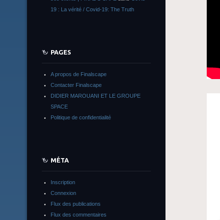
19 : La vérité / Covid-19: The Truth
PAGES
A propos de Finalscape
Contacter Finalscape
DIDIER MAROUANI ET LE GROUPE
SPACE
Politique de confidentialité
MÉTA
Inscription
Connexion
Flux des publications
Flux des commentaires