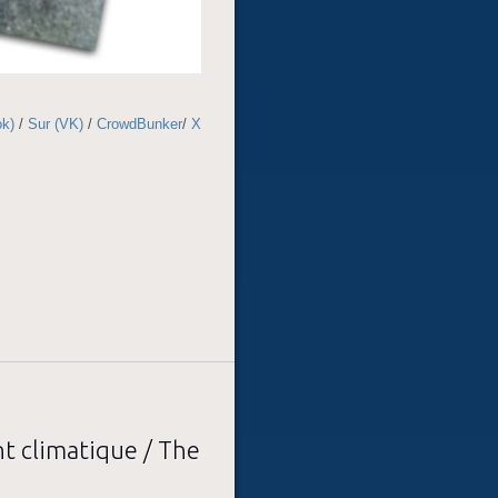
ok)
/
Sur (VK)
/
CrowdBunker
/
X
t climatique / The