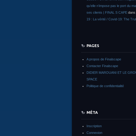
qu’elle n’impose pas le port du m
ses clients | FINAL S CAPE
dan
19 : La vérité / Covid-19: The Tru
PAGES
A propos de Finalscape
Contacter Finalscape
DIDIER MAROUANI ET LE GR
SPACE
Politique de confidentialité
MÉTA
Inscription
Connexion