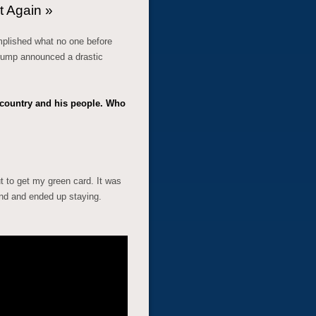
t Again »
omplished what no one before
rump announced a drastic
 country and his people. Who
ut to get my green card. It was
land and ended up staying.