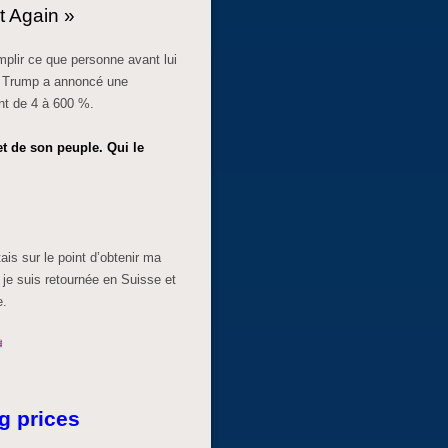
t Again »
mplir ce que personne avant lui
ld Trump a annoncé une
nt de 4 à 600 %.
t de son peuple. Qui le
ais sur le point d’obtenir ma
 je suis retournée en Suisse et
e.
g prices