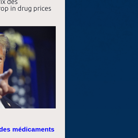
rix des
op in drug prices
x des médicaments