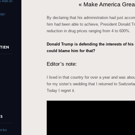
 était un
« Make America Grea
its’
By declaring that his administration had just acc
him had been able to achieve, President Donald T
reduction in drug prices ranging from 4 to 600%.
Donald Trump is defending the interests of his
TIEN
could blame him for that?
Editor’s note:
I lived in that country for over a year and was abo
for my sister’s wedding that I returned to Switzer
Today I regret it.
TS
t les