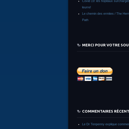
Covid 19: les hôpitaux surchargés
leurre!
Le chemin des ermites / The Herm
Path
MERCI POUR VOTRE SOU
COMMENTAIRES RÉCEN
Le Dr Tenpenny explique commen