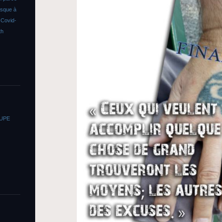
asque à
s
Covid-
th
OUPE