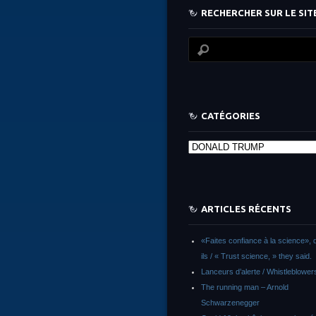
RECHERCHER SUR LE SITE
CATÉGORIES
Catégories
ARTICLES RÉCENTS
«Faites confiance à la science», d
ils / « Trust science, » they said.
Lanceurs d’alerte / Whistleblower
The running man – Arnold
Schwarzenegger