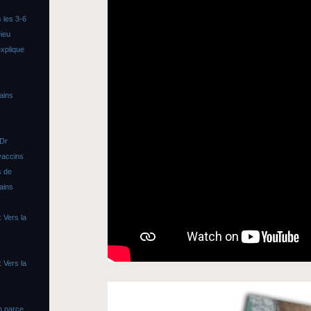
 les 3-6
ieu
xplique
ains
 Dr
vaccins
s de
ains
 Vers la
 Vers la
n parce