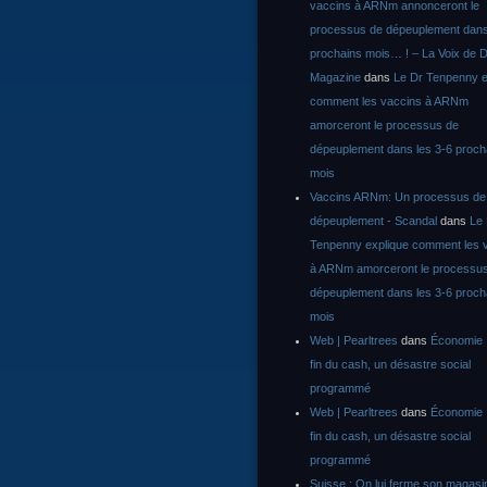
vaccins à ARNm annonceront le
processus de dépeuplement dans
prochains mois… ! – La Voix de D
Magazine
dans
Le Dr Tenpenny e
comment les vaccins à ARNm
amorceront le processus de
dépeuplement dans les 3-6 proch
mois
Vaccins ARNm: Un processus de
dépeuplement - Scandal
dans
Le
Tenpenny explique comment les 
à ARNm amorceront le processu
dépeuplement dans les 3-6 proch
mois
Web | Pearltrees
dans
Économie :
fin du cash, un désastre social
programmé
Web | Pearltrees
dans
Économie :
fin du cash, un désastre social
programmé
Suisse : On lui ferme son magasi