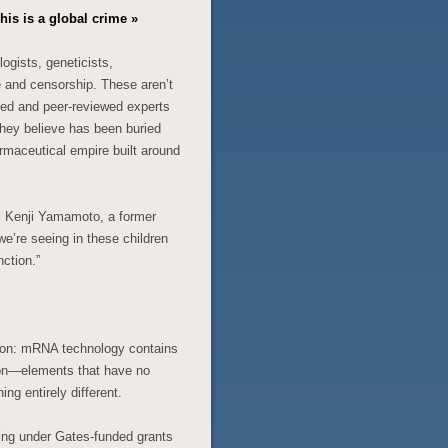
his is a global crime »
gists, geneticists,
 and censorship. These aren’t
ized and peer-reviewed experts
they believe has been buried
armaceutical empire built around
Dr. Kenji Yamamoto, a former
we’re seeing in these children
nction.”
sation: mRNA technology contains
tion—elements that have no
ng entirely different.
ing under Gates-funded grants