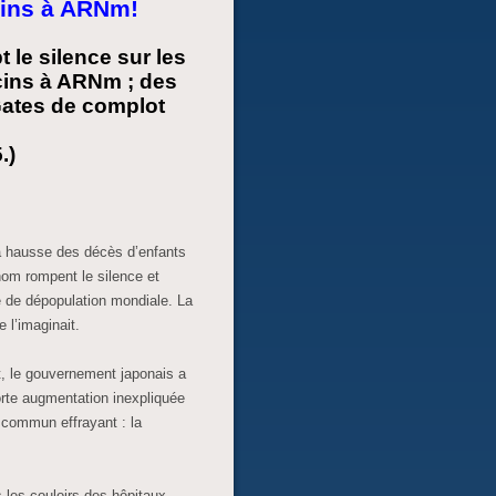
cins à ARNm!
 le silence sur les
cins à ARNm ; des
Gates de complot
.)
la hausse des décès d’enfants
nom rompent le silence et
 de dépopulation mondiale. La
 l’imaginait.
 le gouvernement japonais a
forte augmentation inexpliquée
 commun effrayant : la
les couloirs des hôpitaux