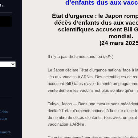
d’enfants dus aux vac
 :
État d’urgence : le Japon rompt
décès d’enfants dus aux vac
scientifiques accusent Bill 
mondial.
(24 mars 2025
Il n’y a pas de fumée sans feu (
ndlr
.)
Le Japon déclare l’état d’urgence national face à 
liés aux vaccins à ARNm. Des scientifiques de re
accusent Bill Gates d’avoir fomenté un programme
vérité derrière les vaccins est plus sombre qu’on ne
Tokyo, Japon — Dans une mesure sans précédent,
déclaré l’ état d’urgence national à la suite d’une 
Robin
du nombre de décès d’enfants, tous avec un point
a une
vaccination à ARNm .
isaient-
Ce qui a commencé par des murmures isolés dans 