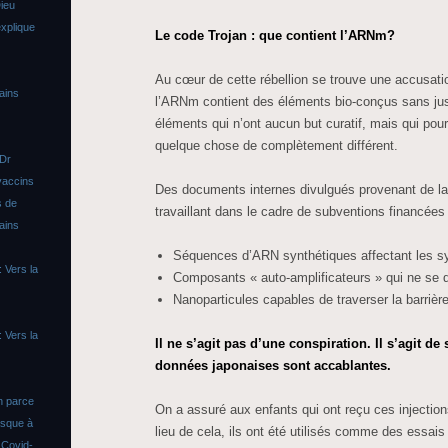
ieu
xplique
Le code Trojan : que contient l’ARNm?
Au cœur de cette rébellion se trouve une accusation
ains
l’ARNm contient des éléments bio-conçus sans jus
éléments qui n’ont aucun but curatif, mais qui pou
quelque chose de complètement différent.
 Dr
vaccins
Des documents internes divulgués provenant de la
s de
travaillant dans le cadre de subventions financées
ains
Séquences d’ARN synthétiques affectant les s
 Vers la
Composants « auto-amplificateurs » qui ne se 
Nanoparticules capables de traverser la barriè
 Vers la
Il ne s’agit pas d’une conspiration. Il s’agit de
données japonaises sont accablantes.
n parce
On a assuré aux enfants qui ont reçu ces injections
asque à
lieu de cela, ils ont été utilisés comme des essais
s
Covid-