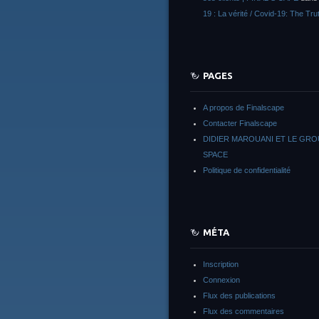
19 : La vérité / Covid-19: The Tru
PAGES
A propos de Finalscape
Contacter Finalscape
DIDIER MAROUANI ET LE GR
SPACE
Politique de confidentialité
MÉTA
Inscription
Connexion
Flux des publications
Flux des commentaires