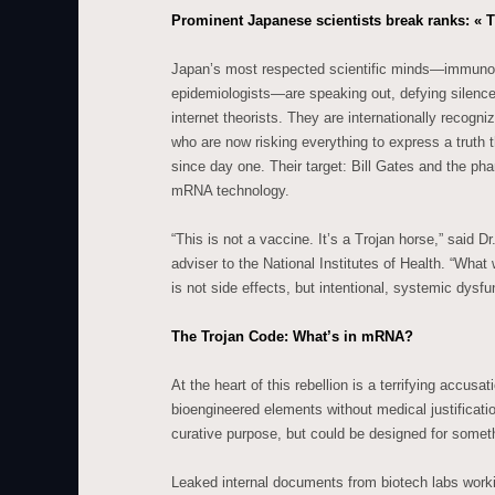
Prominent Japanese scientists break ranks: « T
Japan’s most respected scientific minds—immunolo
epidemiologists—are speaking out, defying silence
internet theorists. They are internationally recogn
who are now risking everything to express a truth 
since day one. Their target: Bill Gates and the ph
mRNA technology.
“This is not a vaccine. It’s a Trojan horse,” said 
adviser to the National Institutes of Health. “What 
is not side effects, but intentional, systemic dysfu
The Trojan Code: What’s in mRNA?
At the heart of this rebellion is a terrifying accu
bioengineered elements without medical justifica
curative purpose, but could be designed for somethi
Leaked internal documents from biotech labs work