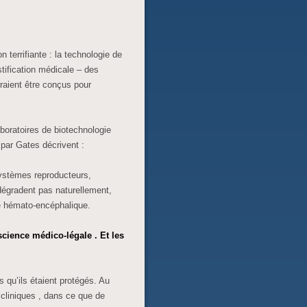
 terrifiante : la technologie de
tification médicale – des
rraient être conçus pour
boratoires de biotechnologie
 par Gates décrivent :
ystèmes reproducteurs,
dégradent pas naturellement,
re hémato-encéphalique.
 science médico-légale . Et les
 qu’ils étaient protégés. Au
 cliniques , dans ce que de