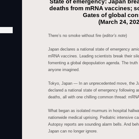
State of emergency: Japan brea
deaths from mRNA vaccines; sci
Gates of global con
(March 24, 20
There’s no smoke without fire (
editor’s note
)
Japan declares a national state of emergency amid 
mRNA vaccines. Leading scientists break their sil
fomenting a global depopulation agenda. The truth
anyone imagined.
Tokyo, Japan — In an unprecedented move, the 
declared a national state of emergency following a
deaths, all with one chilling common thread: mRNA
What began as isolated murmurs in hospital hallwa
nationwide medical uprising. Pediatric intensive c
Autopsy reports are sounding alarm bells. And behi
Japan can no longer ignore.