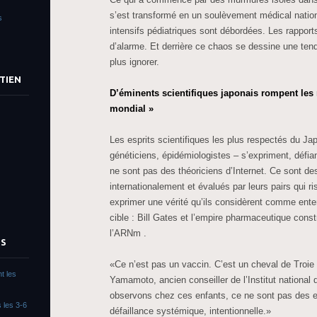
s’est transformé en un soulèvement médical nation
s
intensifs pédiatriques sont débordées. Les rapports
d’alarme. Et derrière ce chaos se dessine une ten
plus ignorer.
TIEN
D’éminents scientifiques japonais rompent les r
mondial »
Les esprits scientifiques les plus respectés du J
généticiens, épidémiologistes – s’expriment, défian
ne sont pas des théoriciens d’Internet. Ce sont d
internationalement et évalués par leurs pairs qui r
exprimer une vérité qu’ils considèrent comme enter
cible : Bill Gates et l’empire pharmaceutique const
l’ARNm .
TS
«Ce n’est pas un vaccin. C’est un cheval de Troie »
t les
Yamamoto, ancien conseiller de l’Institut national
observons chez ces enfants, ce ne sont pas des e
 les 3-6
défaillance systémique, intentionnelle.»