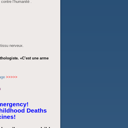
contre l’humanité .
 tissu nerveux.
thologiste. «C’est une arme
age
>>>>>
Emergency!
hildhood Deaths
ines!