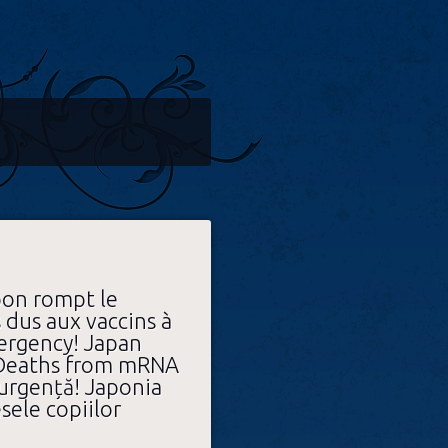
pon rompt le
s dus aux vaccins à
ergency! Japan
 Deaths from mRNA
 urgență! Japonia
sele copiilor