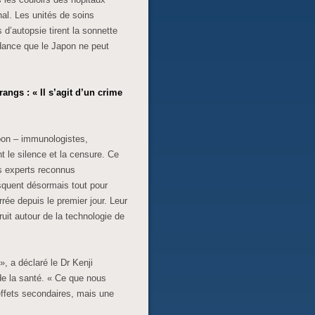
al. Les unités de soins
 d’autopsie tirent la sonnette
dance que le Japon ne peut
angs : « Il s’agit d’un crime
apon – immunologistes,
t le silence et la censure. Ce
es experts reconnus
isquent désormais tout pour
rée depuis le premier jour. Leur
ruit autour de la technologie de
, a déclaré le Dr Kenji
 de la santé. « Ce que nous
ffets secondaires, mais une