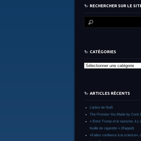
RECHERCHER SUR LE SITE
CATÉGORIES
Catégories
ARTICLES RÉCENTS
L’arbre de Noêl
The Promise You Made by Cock 
« Entre Trump et le nazisme, il y 
feuille de cigarette » (Rappel)
«Faites confiance à la science», d