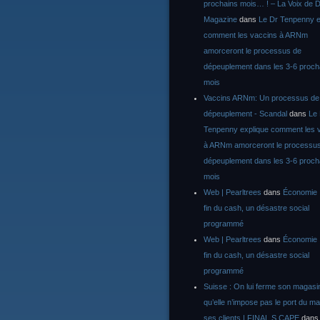
prochains mois… ! – La Voix de D
Magazine
dans
Le Dr Tenpenny e
comment les vaccins à ARNm
amorceront le processus de
dépeuplement dans les 3-6 proch
mois
Vaccins ARNm: Un processus de
dépeuplement - Scandal
dans
Le
Tenpenny explique comment les 
à ARNm amorceront le processu
dépeuplement dans les 3-6 proch
mois
Web | Pearltrees
dans
Économie :
fin du cash, un désastre social
programmé
Web | Pearltrees
dans
Économie :
fin du cash, un désastre social
programmé
Suisse : On lui ferme son magasi
qu’elle n’impose pas le port du m
ses clients | FINAL S CAPE
dan