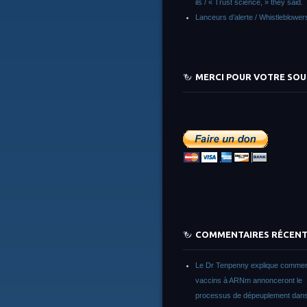
ils / « Trust science, » they said.
Lanceurs d’alerte / Whistleblower
MERCI POUR VOTRE SOU
COMMENTAIRES RÉCEN
Le Dr Tenpenny explique commen
vaccins à ARNm annonceront le
processus de dépeuplement dans