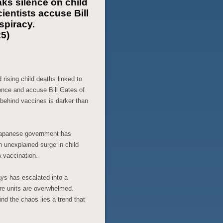
ks silence on child
entists accuse Bill
spiracy.
25)
rising child deaths linked to
ence and accuse Bill Gates of
 behind vaccines is darker than
Japanese government has
n unexplained surge in child
 vaccination.
ys has escalated into a
are units are overwhelmed.
nd the chaos lies a trend that