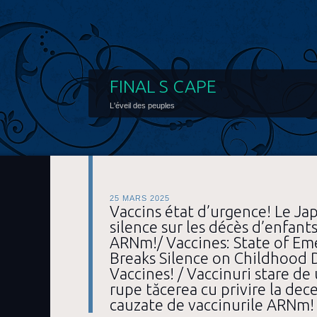
FINAL S CAPE
L'éveil des peuples
25 MARS 2025
Vaccins état d’urgence! Le Ja
silence sur les décès d’enfant
ARNm!/ Vaccines: State of Em
Breaks Silence on Childhood
Vaccines! / Vaccinuri stare de
rupe tăcerea cu privire la dece
cauzate de vaccinurile ARNm!