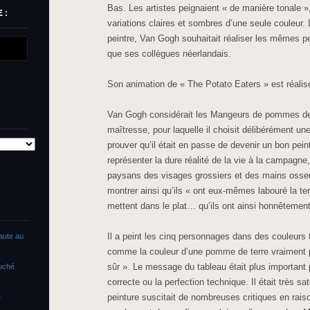
Bas. Les artistes peignaient « de manière tonale »
 :
variations claires et sombres d’une seule couleur.
peintre, Van Gogh souhaitait réaliser les mêmes pe
que ses collègues néerlandais.
Son animation de « The Potato Eaters » est réalis
Van Gogh considérait les Mangeurs de pommes de
maîtresse, pour laquelle il choisit délibérément une
prouver qu’il était en passe de devenir un bon pein
représenter la dure réalité de la vie à la campagne,
paysans des visages grossiers et des mains osseuse
montrer ainsi qu’ils « ont eux-mêmes labouré la te
mettent dans le plat… qu’ils ont ainsi honnêtement
Il a peint les cinq personnages dans des couleurs
faute au
comme la couleur d’une pomme de terre vraiment 
sûr ». Le message du tableau était plus important
ouché
correcte ou la perfection technique. Il était très sat
peinture suscitait de nombreuses critiques en rais
»