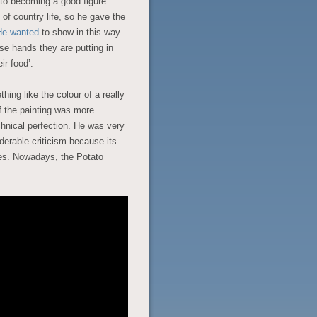
 to becoming a good figure
y of country life, so he gave the
He wanted
to show in this way
ese hands they are putting in
ir food’.
hing like the colour of a really
f the painting was more
hnical perfection. He was very
iderable criticism because its
kes. Nowadays, the Potato