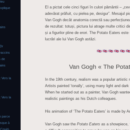
ieu
El a pictat cele cinci figuri în culori pământii – „c
xplique
adevărat prăfuit, cu pielea pe, desigur”. Mesajul pi
Van Gogh decât anatomia corectă sau perfecțiunea
de rezultat: totuși, pictura lui atrage multe critici d
ains
și a figurilor pline de erori. The Potato Eaters est
lucrări ale lui Van Gogh astăzi.
 Dr
vaccins
s de
Van Gogh « The Potat
ains
 Vers la
In the 19th century, realism was a popular artisti
Artists painted ‘tonally’, using many light and dark 
When he started out as a painter, Van Gogh want
 Vers la
realistic paintings as his Dutch colleagues.
His animation of ‘The Potato Eaters’ is made by A
n parce
asque à
Van Gogh saw the
Potato Eaters
as a showpiece, f
s
Covid-