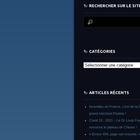
RECHERCHER SUR LE SITE
CATÉGORIES
Catégories
ARTICLES RÉCENTS
Incendies en France, c’est de la 
grand méchant Poutine !
Covid 19 : 2021 – Le Dr Louis F
renverse le plateau de CNews !
« Erreur 404, page non trouvée. 