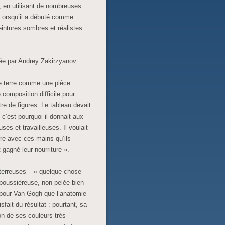
, en utilisant de nombreuses
 Lorsqu’il a débuté comme
intures sombres et réalistes
ée par Andrey Zakirzyanov.
 terre comme une pièce
 composition difficile pour
tre de figures. Le tableau devait
 c’est pourquoi il donnait aux
s et travailleuses. Il voulait
rre avec ces mains qu’ils
 gagné leur nourriture ».
 terreuses – « quelque chose
poussiéreuse, non pelée bien
 pour Van Gogh que l’anatomie
isfait du résultat : pourtant, sa
on de ses couleurs très