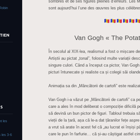
sombres et de ses figures pleines d’erreurs. Les
sont aujourd’hui l’une des œuvres les plus célèbr
Robin
TIEN
Van Gogh « The Potat
În secolul al XIX-lea, realismul a fost o mișcare de
Artiștii au pictat „tonal”, folosind multe variații de
singure culori. Când a început ca pictor, Van Gogh
picturi întunecate și realiste ca și colegii săi oland
Animația sa din „Mâncătorii de cartofi” este realiz
Van Gogh i-a văzut pe „Mâncătorii de cartofi” ca p
care a ales în mod deliberat o compoziție dificilă 
TS
să devină un bun pictor de figuri. Tabloul trebuia să
vieții de la țară, așa că le-a dat țăranilor fețe aspr
t les
a vrut să arate în acest fel că „au lucrat ei înșiși
care le pun în farfurie… că și-au câștigat astfel ci
 les 3-6