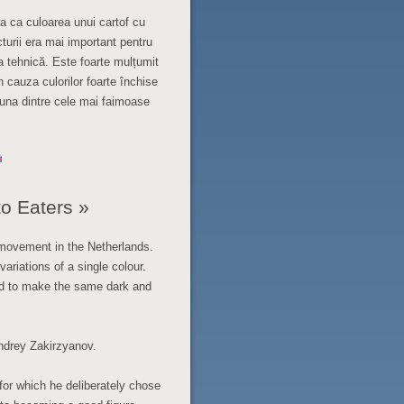
eva ca culoarea unui cartof cu
cturii era mai important pentru
 tehnică. Este foarte mulțumit
in cauza culorilor foarte închise
e una dintre cele mai faimoase
o Eaters »
c movement in the Netherlands.
variations of a single colour.
ed to make the same dark and
ndrey Zakirzyanov.
or which he deliberately chose