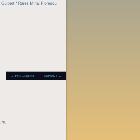
 Guibert
/
Rares Mihai Florescu
NAVIGATION DES
←
PRÉCÉDENT
SUIVANT
→
ARTICLES
ire.