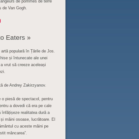
 Mangeurs de pommes de terre
es de Van Gogh.
o Eaters »
 artă populară în Țările de Jos.
schise și întunecate ale unei
 a vrut să creeze aceleași
ezi.
ată de Andrey Zakirzyanov.
e o piesă de spectacol, pentru
pentru a dovedi că era pe cale
 înfățișeze realitatea dură a
e și mâini osoase, lucrătoare. El
 pământul cu aceste mâini pe
nstit mâncarea”.