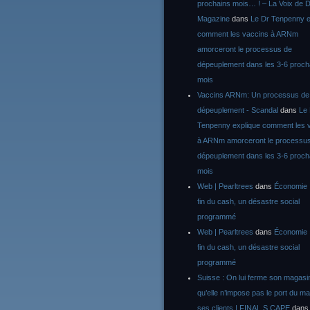
prochains mois… ! – La Voix de D
Magazine
dans
Le Dr Tenpenny e
comment les vaccins à ARNm
amorceront le processus de
dépeuplement dans les 3-6 proch
mois
Vaccins ARNm: Un processus de
dépeuplement - Scandal
dans
Le
Tenpenny explique comment les 
à ARNm amorceront le processu
dépeuplement dans les 3-6 proch
mois
Web | Pearltrees
dans
Économie :
fin du cash, un désastre social
programmé
Web | Pearltrees
dans
Économie :
fin du cash, un désastre social
programmé
Suisse : On lui ferme son magasi
qu’elle n’impose pas le port du m
ses clients | FINAL S CAPE
dan