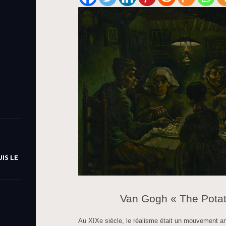
IS LE
Van Gogh « The Potat
Au XIXe siècle, le réalisme était un mouvement ar