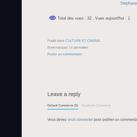
Stéphane
Total des vues : 32
, Vues aujourd'hui : 1
Publié dans
CULTURE ET CINEMA
.
Bookmarquez ce
permalien
.
Poster un commentaire
Leave a reply
Default Comments (0)
Facebook Comments
Vous devez
vous connecter
pour publier un commenta