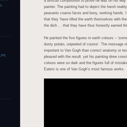
a difficult composition to prove he was on his way
th
painter. The painting had to depict the harsh realit
peasants coarse faces and bony, working hands.
that they ‘have tilled the earth themselves with th
the dish … that they have thus honestly earned the
He painted the five figures in earth colours – ‘somet
dusty potato, unpeeled of course’. The message o
important to Van Gogh than correct anatomy or tec
OUPE
pleased with the result: yet his painting drew cons
colours were so dark and the figures full of mista
Eaters is one of Van Gogh’s most famous works.