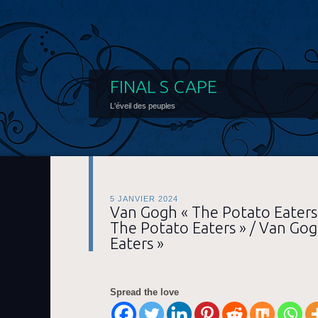
FINAL S CAPE
L'éveil des peuples
5 JANVIER 2024
Van Gogh « The Potato Eaters
The Potato Eaters » / Van Go
Eaters »
Spread the love