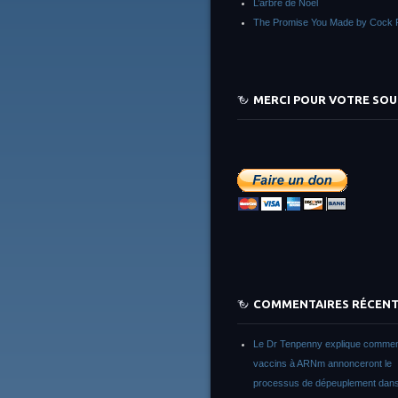
L’arbre de Noêl
The Promise You Made by Cock 
MERCI POUR VOTRE SOU
COMMENTAIRES RÉCEN
Le Dr Tenpenny explique commen
vaccins à ARNm annonceront le
processus de dépeuplement dans