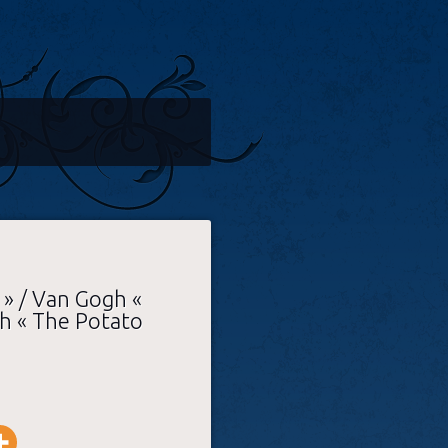
 » / Van Gogh «
gh « The Potato