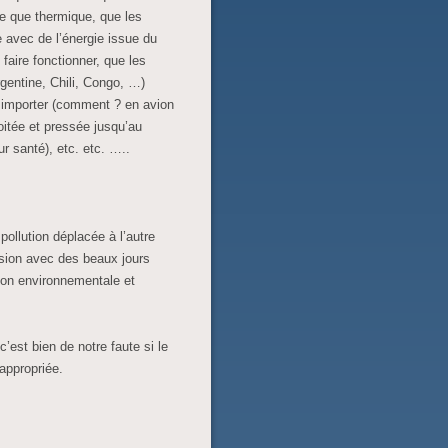
ue que thermique, que les
e avec de l’énergie issue du
 faire fonctionner, que les
rgentine, Chili, Congo, …)
t importer (comment ? en avion
oitée et pressée jusqu’au
ur santé), etc. etc. …..
pollution déplacée à l’autre
sion avec des beaux jours
ion environnementale et
’est bien de notre faute si le
appropriée.