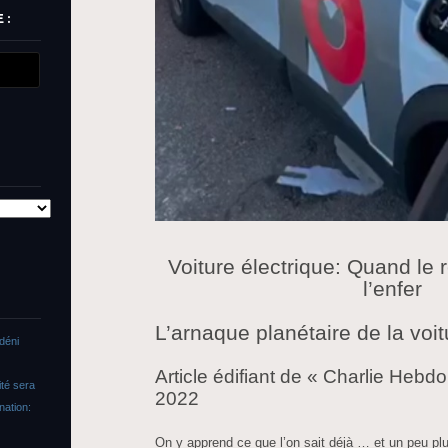
 :
Voiture électrique: Quand le 
l’enfer
L’arnaque planétaire de la voit
déni
Article édifiant de « Charlie Hebdo
ité sera
2022
nation:
On y apprend ce que l’on sait déjà … et un peu pl