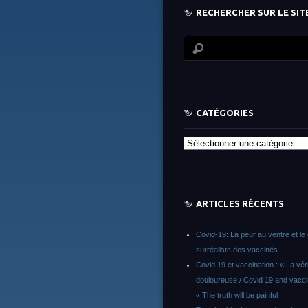
RECHERCHER SUR LE SITE
CATÉGORIES
Catégories
ARTICLES RÉCENTS
Covid-19: La peur au ventre et le 
surréaliste des vaccinés
Covid 19 et vaccination : « La vér
douloureuse / Covid 19 and vacci
« The truth will be painful