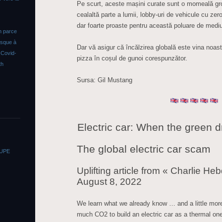
Pe scurt, aceste mașini curate sunt o momeală gr
cealaltă parte a lumii, lobby-uri de vehicule cu zero
dar foarte proaste pentru această poluare de medi
n parce
asque à
Dar vă asigur că încălzirea globală este vina noa
s
Covid-
pizza în coșul de gunoi corespunzător.
th
Sursa: Gil Mustang
Electric car: When the green 
The global electric car scam
OUPE
Uplifting article from « Charlie H
August 8, 2022
We learn what we already know … and a little more
much CO2 to build an electric car as a thermal one,