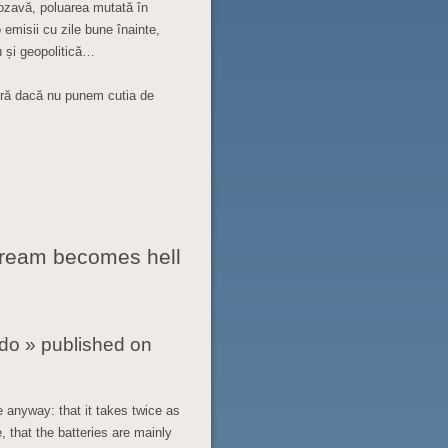
ozavă, poluarea mutată în
 emisii cu zile bune înainte,
u și geopolitică…
stră dacă nu punem cutia de
dream becomes hell
ebdo » published on
 anyway: that it takes twice as
 that the batteries are mainly