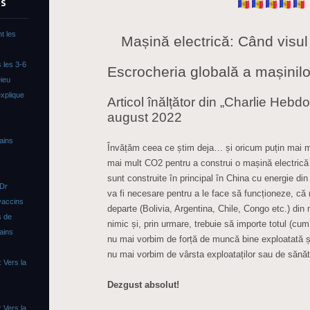
TS
t les
Mașină electrică: Când visul
 les 3-6
Escrocheria globală a mașinilo
ieu
xplique
Articol înălțător din „Charlie Hebdo
august 2022
ains
Învățăm ceea ce știm deja… și oricum puțin mai mu
mai mult CO2 pentru a construi o mașină electrică 
sunt construite în principal în China cu energie di
 Dr
va fi necesare pentru a le face să funcționeze, că
vaccins
departe (Bolivia, Argentina, Chile, Congo etc.) d
s de
nimic și, prin urmare, trebuie să importe totul (cum
ains
nu mai vorbim de forță de muncă bine exploatată ș
nu mai vorbim de vârsta exploataților sau de sănăt
 Vers la
Dezgust absolut!
 Vers la