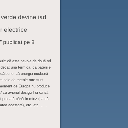
 verde devine iad
r electrice
” publicat pe 8
lt: că este nevoie de două ori
decât una termică, că bateriile
n cărbune, că energia nucleară
 minele de metale rare sunt
in moment ce Europa nu produce
? cu avionul desigur! și ca să
i presată până în miez (ca să
atea acestora), etc. etc. …..