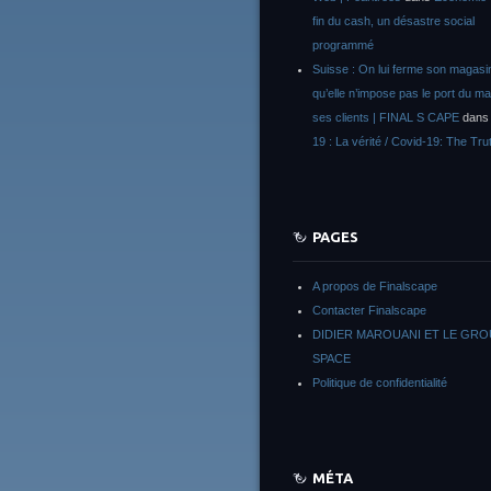
fin du cash, un désastre social
programmé
Suisse : On lui ferme son magasi
qu’elle n’impose pas le port du m
ses clients | FINAL S CAPE
dan
19 : La vérité / Covid-19: The Tru
PAGES
A propos de Finalscape
Contacter Finalscape
DIDIER MAROUANI ET LE GR
SPACE
Politique de confidentialité
MÉTA