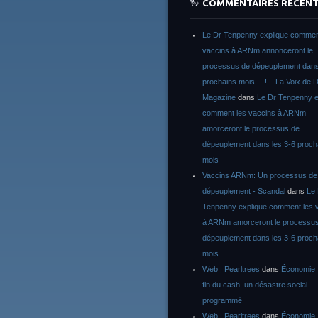
COMMENTAIRES RÉCEN
Le Dr Tenpenny explique commen
vaccins à ARNm annonceront le
processus de dépeuplement dans
prochains mois… ! – La Voix de D
Magazine
dans
Le Dr Tenpenny e
comment les vaccins à ARNm
amorceront le processus de
dépeuplement dans les 3-6 proch
mois
Vaccins ARNm: Un processus de
dépeuplement - Scandal
dans
Le
Tenpenny explique comment les 
à ARNm amorceront le processu
dépeuplement dans les 3-6 proch
mois
Web | Pearltrees
dans
Économie :
fin du cash, un désastre social
programmé
Web | Pearltrees
dans
Économie :