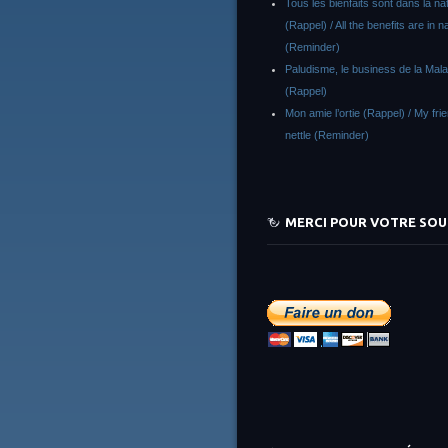
Tous les bienfaits sont dans la na
(Rappel) / All the benefits are in n
(Reminder)
Paludisme, le business de la Malar
(Rappel)
Mon amie l’ortie (Rappel) / My fri
nettle (Reminder)
MERCI POUR VOTRE SOU