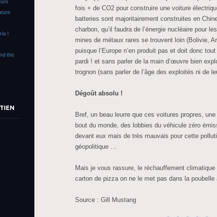
ture
fois + de CO2 pour construire une voiture électriq
ature
batteries sont majoritairement construites en Chin
charbon, qu’il faudra de l’énergie nucléaire pour les
ia !
mines de métaux rares se trouvent loin (Bolivie, A
puisque l’Europe n’en produit pas et doit donc tou
end the
pardi ! et sans parler de la main d’œuvre bien expl
trognon (sans parler de l’âge des exploités ni de le
Dégoût absolu !
TIEN
Bref, un beau leurre que ces voitures propres, une 
bout du monde, des lobbies du véhicule zéro émis
devant eux mais de très mauvais pour cette pollut
géopolitique …
Mais je vous rassure, le réchauffement climatique c
carton de pizza on ne le met pas dans la poubelle 
Source : Gill Mustang