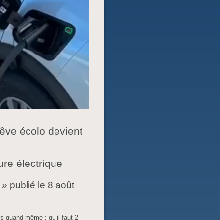
rêve écolo devient
ure électrique
 » publié le 8 août
us quand même : qu’il faut 2