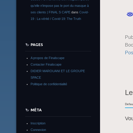
qu’elle n’impose pas le port du masque à
ses clients | FINAL S CAPE
dans
Covid-
19 : La vérité / Covid-19: The Truth
Pub
Boo
PAGES
Pos
A propos de Finalscape
Contacter Finalscape
DIDIER MAROUANI ET LE GROUPE
SPACE
Politique de confidentialité
Le
Defau
MÉTA
Vo
Inscription
Connexion