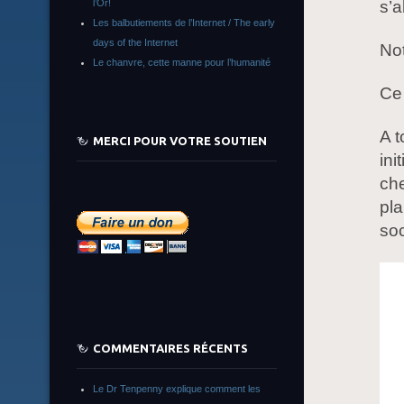
l’Or!
s’a
Les balbutiements de l’Internet / The early
days of the Internet
Not
Le chanvre, cette manne pour l’humanité
Ce 
A t
MERCI POUR VOTRE SOUTIEN
ini
che
pla
soc
COMMENTAIRES RÉCENTS
Le Dr Tenpenny explique comment les