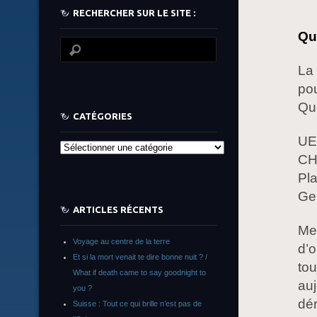
RECHERCHER SUR LE SITE :
Qu
La 
pou
Qu
CATÉGORIES
UE
Catégories
CH
Pl
Gen
ARTICLES RÉCENTS
Met
Voyage au centre de la terre
d’o
Et si la mort venait te dire bonne nuit ? /
tou
What if death came to say goodnight to
auj
you ?
dér
Suisse : Tout ce qui brille n’est pas de