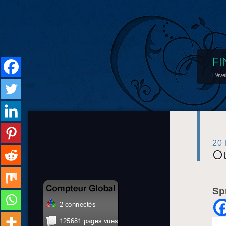
FI
L'éve
20
Ou
Sp