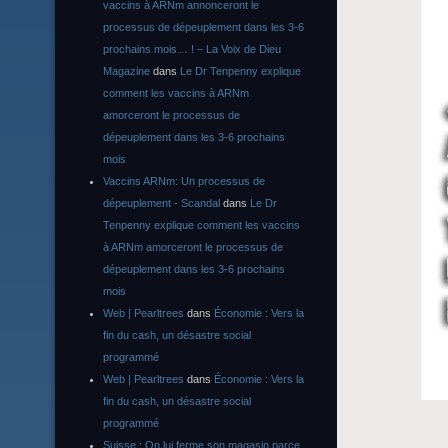
vaccins à ARNm annonceront le
processus de dépeuplement dans les 3-6
prochains mois… ! – La Voix de Dieu
Magazine
dans
Le Dr Tenpenny explique
comment les vaccins à ARNm
amorceront le processus de
dépeuplement dans les 3-6 prochains
mois
Vaccins ARNm: Un processus de
dépeuplement - Scandal
dans
Le Dr
Tenpenny explique comment les vaccins
à ARNm amorceront le processus de
dépeuplement dans les 3-6 prochains
mois
Web | Pearltrees
dans
Économie : Vers la
fin du cash, un désastre social
programmé
Web | Pearltrees
dans
Économie : Vers la
fin du cash, un désastre social
programmé
Suisse : On lui ferme son magasin parce