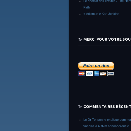
Le chemin des ermites / The Herm
Path
« Adiemus » Karl Jenkins
MERCI POUR VOTRE SOU
COMMENTAIRES RÉCEN
Le Dr Tenpenny explique commen
vaccins à ARNm annonceront le