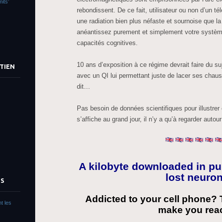
its’
rebondissent. De ce fait, utilisateur ou non d’un 
une radiation bien plus néfaste et sournoise que l
anéantissez purement et simplement votre système
capacités cognitives.
10 ans d’exposition à ce régime devrait faire du 
TIEN
avec un QI lui permettant juste de lacer ses chauss
dit…
Pas besoin de données scientifiques pour illustrer 
s’affiche au grand jour, il n’y a qu’à regarder auto
A kilobyte downloaded in pub
lost neuro
TS
Addicted to your cell phone? T
t les
make you reac