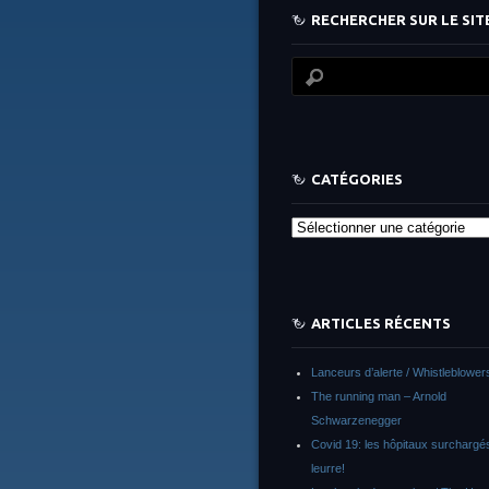
RECHERCHER SUR LE SITE
CATÉGORIES
Catégories
ARTICLES RÉCENTS
Lanceurs d’alerte / Whistleblower
The running man – Arnold
Schwarzenegger
Covid 19: les hôpitaux surchargés
leurre!