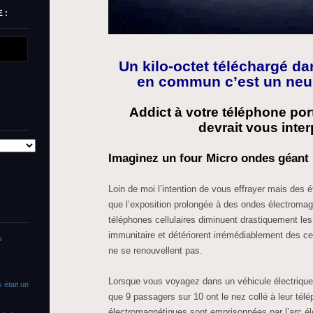
 :
Un kilo-octet téléchargé da
en commun c’est un neu
Addict à votre téléphone port
devrait vous inter
Imaginez un four Micro ondes géant
Loin de moi l’intention de vous effrayer mais des 
que l’exposition prolongée à des ondes électromag
téléphones cellulaires diminuent drastiquement le
immunitaire et détériorent irrémédiablement des cel
s
ne se renouvellent pas.
Lorsque vous voyagez dans un véhicule électriqu
 était un
que 9 passagers sur 10 ont le nez collé à leur télé
électromagnétiques sont emprisonnées par l’arc él