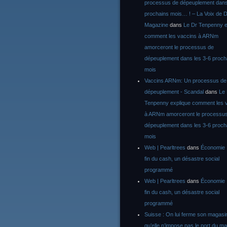
processus de dépeuplement dans
prochains mois… ! – La Voix de D
Magazine
dans
Le Dr Tenpenny e
comment les vaccins à ARNm
amorceront le processus de
dépeuplement dans les 3-6 proch
mois
Vaccins ARNm: Un processus de
dépeuplement - Scandal
dans
Le
Tenpenny explique comment les 
à ARNm amorceront le processu
dépeuplement dans les 3-6 proch
mois
Web | Pearltrees
dans
Économie :
fin du cash, un désastre social
programmé
Web | Pearltrees
dans
Économie :
fin du cash, un désastre social
programmé
Suisse : On lui ferme son magasi
qu’elle n’impose pas le port du m