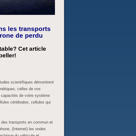
ns les transports
rone de perdu
able? Cet article
peller!
études scientifiques démontrent
nétiques, celles de vos
s capacités de votre système
lules cérébrales, cellules qui
e des transports en commun et
phone, (Internet) les ondes
ectrique du véhicule et