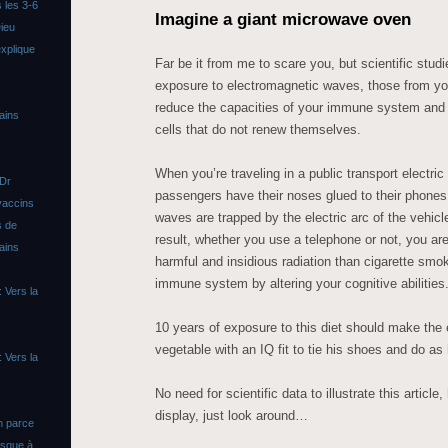
 les 3-6
Imagine a giant microwave oven
ieu
xplique
Far be it from me to scare you, but scientific stud
exposure to electromagnetic waves, those from you
reduce the capacities of your immune system and i
ains
cells that do not renew themselves.
When you’re traveling in a public transport electric
 Dr
passengers have their noses glued to their phones,
vaccins
waves are trapped by the electric arc of the vehic
s de
result, whether you use a telephone or not, you a
ains
harmful and insidious radiation than cigarette smo
immune system by altering your cognitive abilities
 Vers la
10 years of exposure to this diet should make the
vegetable with an IQ fit to tie his shoes and do as
 Vers la
No need for scientific data to illustrate this article
display, just look around…
n parce
asque à