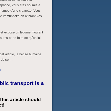
téléphone, vous êtes soumis à
a fumée d’une cigarette. Vous
 immunitaire en altérant vos
sujet exposé un légume mourant
ures et de faire ce qu’on lui
cet article, la bêtise humaine
ur de soi…
lic transport is a
n
his article should
t!