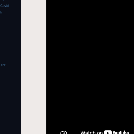
s
Covid-
th
OUPE