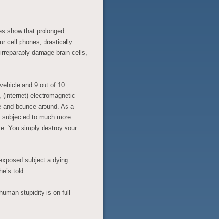
ies show that prolonged
r cell phones, drastically
rreparably damage brain cells,
 vehicle and 9 out of 10
 (internet) electromagnetic
le and bounce around. As a
re subjected to much more
ke. You simply destroy your
.
 exposed subject a dying
 he’s told…
, human stupidity is on full