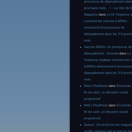
processus de dépeuplement dans
prochains mois… ! – La Voix de D
Magazine
dans
Le Dr Tenpenny e
comment les vaccins à ARNm
amorceront le processus de
dépeuplement dans les 3-6 proch
mois
Vaccins ARNm: Un processus de
dépeuplement - Scandal
dans
Le
Tenpenny explique comment les 
à ARNm amorceront le processu
dépeuplement dans les 3-6 proch
mois
Web | Pearltrees
dans
Économie :
fin du cash, un désastre social
programmé
Web | Pearltrees
dans
Économie :
fin du cash, un désastre social
programmé
Suisse : On lui ferme son magasi
qu’elle n’impose pas le port du m