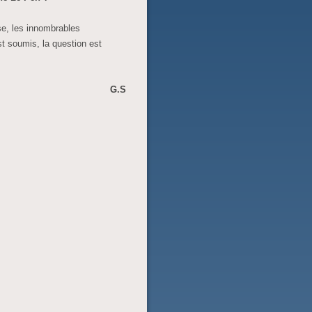
ise, les innombrables
t soumis, la question est
G.S