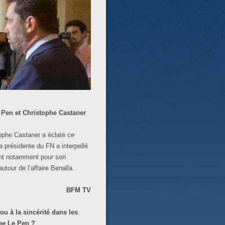
e Pen et Christophe Castaner
tophe Castaner a éclaté ce
a présidente du FN a interpellé
ent notamment pour son
tour de l’affaire Benalla.
BFM TV
ou à la sincérité dans les
ne Le Pen ?