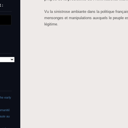
 :
Vu la sinistrose ambiante dans la politique frança
mensonges et manipulations auxquels le peuple es
légitime.
The early
umanité
faute au