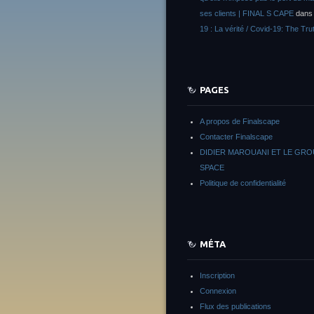
ses clients | FINAL S CAPE
dan
19 : La vérité / Covid-19: The Tru
PAGES
A propos de Finalscape
Contacter Finalscape
DIDIER MAROUANI ET LE GR
SPACE
Politique de confidentialité
MÉTA
Inscription
Connexion
Flux des publications