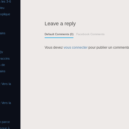
 les 3-6
ieu
xplique
Leave a reply
ains
Default Comments (0)
Facebook Comments
Vous devez
vous connecter
pour publier un commenta
 Dr
vaccins
s de
ains
 Vers la
 Vers la
n parce
asque à