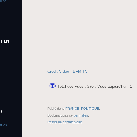
ouché
»
TIEN
Crédit Vidéo : BFM TV
Total des vues : 376
, Vues aujourd'hui : 1
Publié dans
FRANCE
,
POLITIQUE
.
TS
Bookmarquez ce
permalien
.
Poster un commentaire
t les