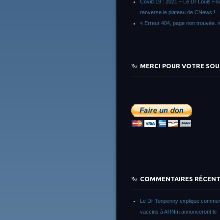
Covid 19 : 2021 – Le Dr Louis F
renverse le plateau de CNews !
« Erreur 404, page non trouvée. 
MERCI POUR VOTRE SOU
COMMENTAIRES RÉCEN
Le Dr Tenpenny explique commen
vaccins à ARNm annonceront le