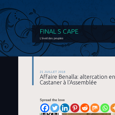
FINAL S CAPE
L'éveil des peuples
21 JUILLET 2018
Affaire Benalla: altercation e
Castaner à l’Assemblée
Spread the love