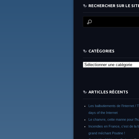
RECHERCHER SUR LE SITE
CATÉGORIES
Catégories
ARTICLES RÉCENTS
Les balbutiements de l’Internet / 
days of the Internet
Le chanvre, cette manne pour l’h
Incendies en France, c’est de la 
grand méchant Poutine !