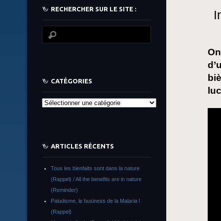
RECHERCHER SUR LE SITE :
I
On
d’u
biè
CATÉGORIES
luc
Catégories
ARTICLES RÉCENTS
Tous les bienfaits sont dans la nature
(Rappel) / All the benefits are in nature
(Reminder)
Paludisme, le business de la Malaria !
(Rappel)