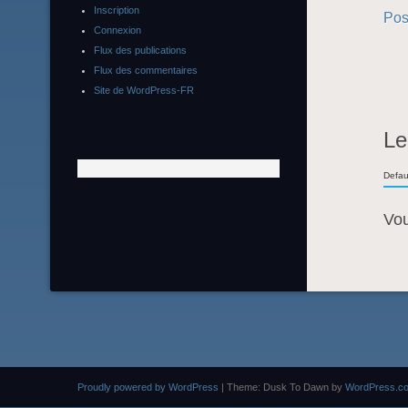
Inscription
Pos
Connexion
Flux des publications
Flux des commentaires
Site de WordPress-FR
Le
Defau
Vo
Proudly powered by WordPress
|
Theme: Dusk To Dawn by
WordPress.c