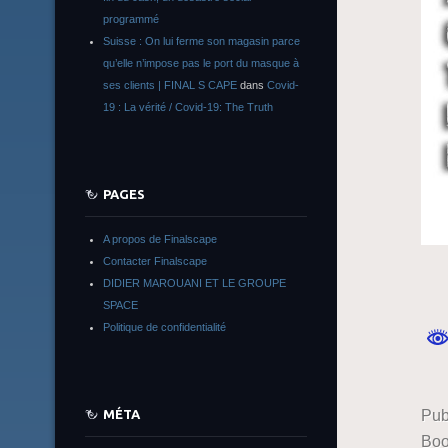
programmé
Suisse : On lui ferme son magasin parce
qu’elle n’impose pas le port du masque à
ses clients | FINAL S CAPE
dans
Covid-
19 : La vérité / Covid-19: The Truth
PAGES
A propos de Finalscape
Contacter Finalscape
DIDIER MAROUANI ET LE GROUPE
SPACE
Politique de confidentialité
Pub
MÉTA
Boo