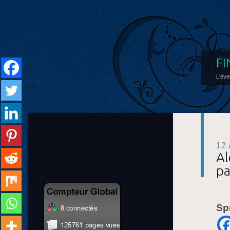
FI
L'éve
12
Al
pa
Sp