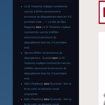
Le Dr Tenpenny explique comment les
vaccins à ARNm annonceront le
processus de dépeuplement dans les 3-6
prochains mois… ! – La Voix de Dieu
Magazine
dans
Le Dr Tenpenny explique
comment les vaccins à ARNm
amorceront le processus de
dépeuplement dans les 3-6 prochains
mois
Vaccins ARNm: Un processus de
dépeuplement - Scandal
dans
Le Dr
Tenpenny explique comment les vaccins
à ARNm amorceront le processus de
dépeuplement dans les 3-6 prochains
mois
Web | Pearltrees
dans
Économie : Vers la
fin du cash, un désastre social
programmé
Web | Pearltrees
dans
Économie : Vers la
fin du cash, un désastre social