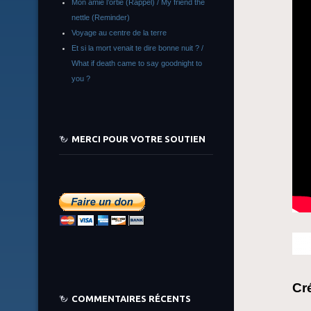
Mon amie l’ortie (Rappel) / My friend the
nettle (Reminder)
Voyage au centre de la terre
Et si la mort venait te dire bonne nuit ? /
What if death came to say goodnight to
you ?
MERCI POUR VOTRE SOUTIEN
Cr
COMMENTAIRES RÉCENTS