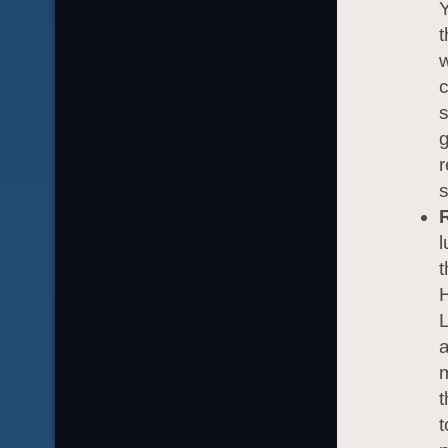
Y
t
w
s
g
s
t
L
m
t
t