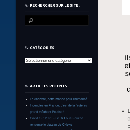
RECHERCHER SUR LE SITE :
CATÉGORIES
I
Catégories
e
s
ARTICLES RÉCENTS
d
Le chanvre, cette manne pour l’humanité
Incendies en France, c’est de la faute au
L
grand méchant Poutine !
e
Covid 19 : 2021 – Le Dr Louis Fouché
renverse le plateau de CNews !