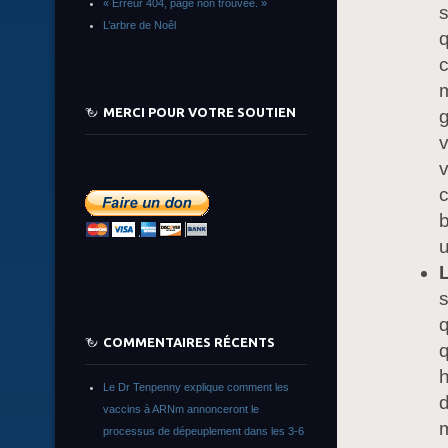
« Erreur 404, page non trouvée. »
s
L’arbre de Noêl
q
c
MERCI POUR VOTRE SOUTIEN
g
v
v
c
b
s
q
COMMENTAIRES RÉCENTS
q
h
Le Dr Tenpenny explique comment les
d
vaccins à ARNm annonceront le
processus de dépeuplement dans les 3-6