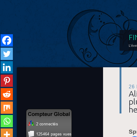
FI
L'éve
26
Al
pl
he
Sp