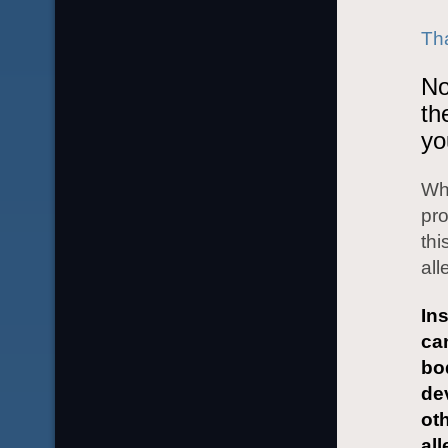
Tha
No
th
yo
Wha
pro
thi
all
Ins
ca
bo
de
ot
al