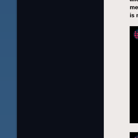
me
is