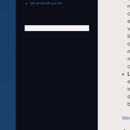
Site de WordPress-FR
r
e
v
l
o
m
m
c
i
d
b
Mer