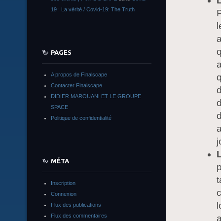
L
19 : La vérité / Covid-19: The Truth
P
l
a
q
PAGES
a
A propos de Finalscape
q
Contacter Finalscape
d
DIDIER MAROUANI ET LE GROUPE
d
SPACE
d
Politique de confidentialité
a
j
L
MÉTA
p
t
Inscription
c
Connexion
l
Flux des publications
Flux des commentaires
a