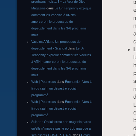
t
prochains mois… ! – La Voix de Dieu
Magazine
dans
Le Dr Tenpenny explique
e
comment les vaccins à ARNm
m
amorceront le processus de
n
dépeuplement dans les 3-6 prochains
a
mois
Vaccins ARNm: Un processus de
dépeuplement - Scandal
dans
Le Dr
Tenpenny explique comment les vaccins
l
à ARNm amorceront le processus de
h
dépeuplement dans les 3-6 prochains
p
mois
s
Web | Pearltrees
dans
Économie : Vers la
n
fin du cash, un désastre social
programmé
d
Web | Pearltrees
dans
Économie : Vers la
L
fin du cash, un désastre social
e
programmé
b
Suisse : On lui ferme son magasin parce
d
qu’elle n’impose pas le port du masque à
ses clients | FINAL S CAPE
dans
Covid-