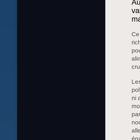
Au
va
ma
Ce 
ric
pou
ali
cru
Les
pol
ni 
mol
pa
no
all
ég