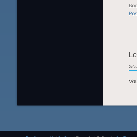
Boo
Pos
Le
Defau
Vo