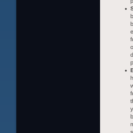
b
e
f
o
d
p
h
w
f
t
y
b
m
s