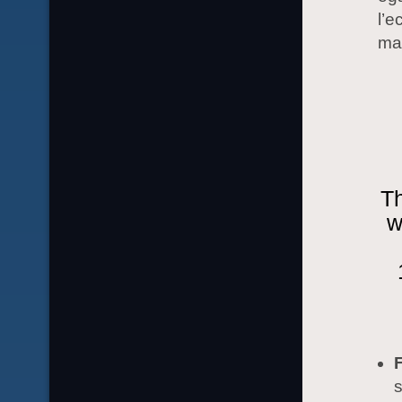
l’e
ma
Th
w
s