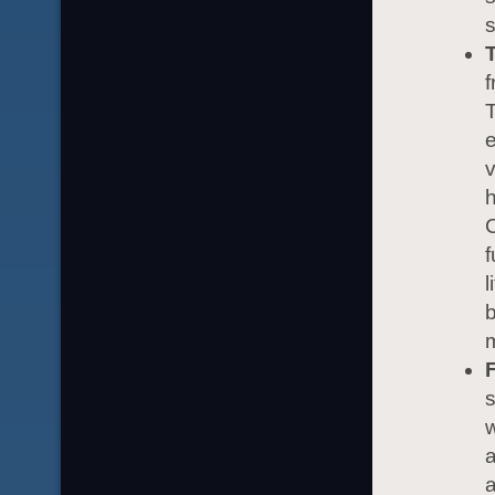
s
f
T
e
v
h
C
f
l
b
m
F
s
w
a