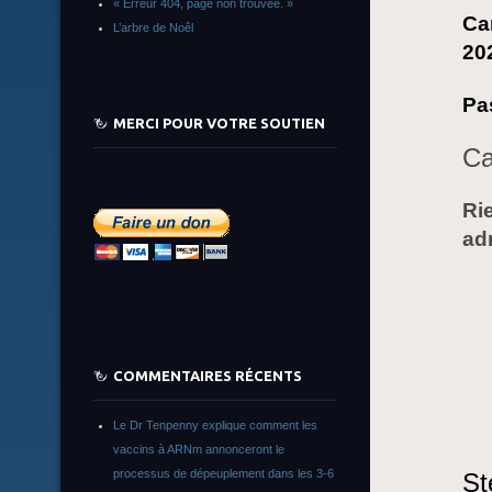
« Erreur 404, page non trouvée. »
Ca
L’arbre de Noêl
20
Pa
MERCI POUR VOTRE SOUTIEN
Ca
Rie
ad
COMMENTAIRES RÉCENTS
Le Dr Tenpenny explique comment les
vaccins à ARNm annonceront le
processus de dépeuplement dans les 3-6
St