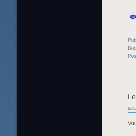
Pub
Boo
Pos
Le
Defau
Vo