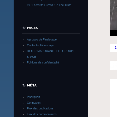
19 : La vérité / Covid-19: The Truth
PAGES
A propos de Finalscape
Contacter Finalscape
DIDIER MAROUANI ET LE GROUPE
SPACE
Politique de confidentialité
MÉTA
Inscription
Connexion
Flux des publications
Flux des commentaires