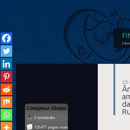
FI
L'éve
23
Âm
am
da
Ru