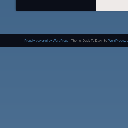
Proudly powered by WordPress
|
Theme: Dusk To Dawn by
WordPress.c