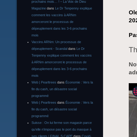
prochains mois… ! – La Voix de Dieu
Magazine
dans
Le Dr Tenpenny explique
Ol
comment les vaccins à ARNm
20
amorceront le processus de
dépeuplement dans les 3-6 prochains
Pa
mois
Vaccins ARNm: Un processus de
Th
dépeuplement - Scandal
dans
Le Dr
Tenpenny explique comment les vaccins
à ARNm amorceront le processus de
Not
dépeuplement dans les 3-6 prochains
ad
mois
Web | Pearltrees
dans
Économie : Vers la
fin du cash, un désastre social
programmé
Web | Pearltrees
dans
Économie : Vers la
fin du cash, un désastre social
programmé
Suisse : On lui ferme son magasin parce
qu’elle n’impose pas le port du masque à
ses clients | FINAL S CAPE
dans
Covid-