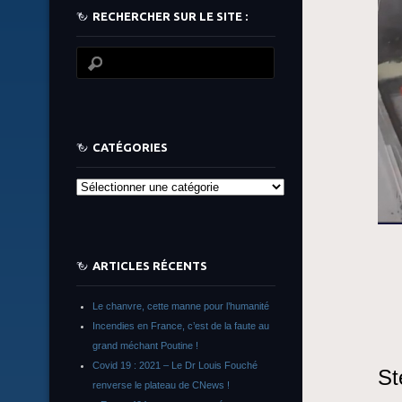
RECHERCHER SUR LE SITE :
CATÉGORIES
Catégories
ARTICLES RÉCENTS
Le chanvre, cette manne pour l’humanité
Incendies en France, c’est de la faute au
grand méchant Poutine !
Covid 19 : 2021 – Le Dr Louis Fouché
St
renverse le plateau de CNews !