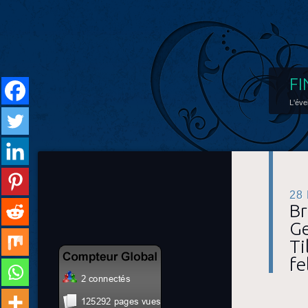
FI
L'éve
28
Br
Ge
Ti
fe