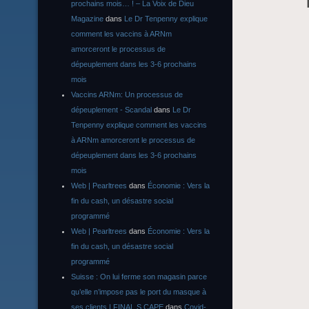
prochains mois… ! – La Voix de Dieu
Magazine
dans
Le Dr Tenpenny explique
comment les vaccins à ARNm
amorceront le processus de
dépeuplement dans les 3-6 prochains
mois
Vaccins ARNm: Un processus de
dépeuplement - Scandal
dans
Le Dr
Tenpenny explique comment les vaccins
à ARNm amorceront le processus de
dépeuplement dans les 3-6 prochains
mois
Web | Pearltrees
dans
Économie : Vers la
fin du cash, un désastre social
programmé
Web | Pearltrees
dans
Économie : Vers la
fin du cash, un désastre social
programmé
Suisse : On lui ferme son magasin parce
qu’elle n’impose pas le port du masque à
ses clients | FINAL S CAPE
dans
Covid-