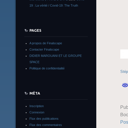
19 : La vérité / Covid-19: The Truth
PAGES
A propos de Finalscape
Contacter Finalscape
DIDIER MAROUANI ET LE GROUPE
SPACE
Politique de confidentialité
Stép
MÉTA
Inscription
Pub
Connexion
Boo
Flux des publications
Pos
Flux des commentaires