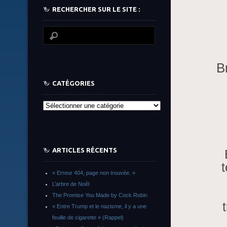
RECHERCHER SUR LE SITE :
B
CATÉGORIES
Catégories
ARTICLES RÉCENTS
« Erreur 404, page non trouvée. »
L’arbre de Noêl
The Promise You Made by Cock Robin
« Entre Trump et le nazisme, il y a une
feuille de cigarette » (Rappel)