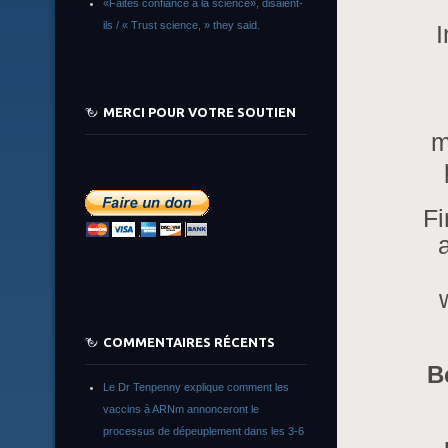
«Faites confiance à la science», disaient-
ils / « Trust science, » they said.
I
MERCI POUR VOTRE SOUTIEN
m
Fi
COMMENTAIRES RÉCENTS
B
Le Dr Tenpenny explique comment les
vaccins à ARNm annonceront le
processus de dépeuplement dans les 3-6