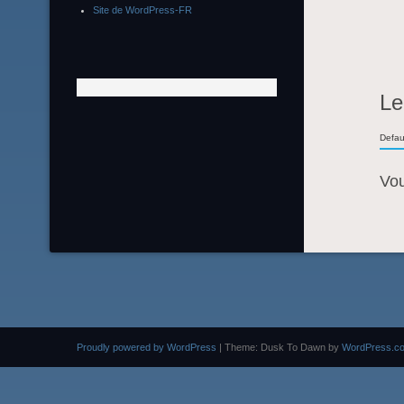
Site de WordPress-FR
Le
Defau
Vo
Proudly powered by WordPress
|
Theme: Dusk To Dawn by
WordPress.c