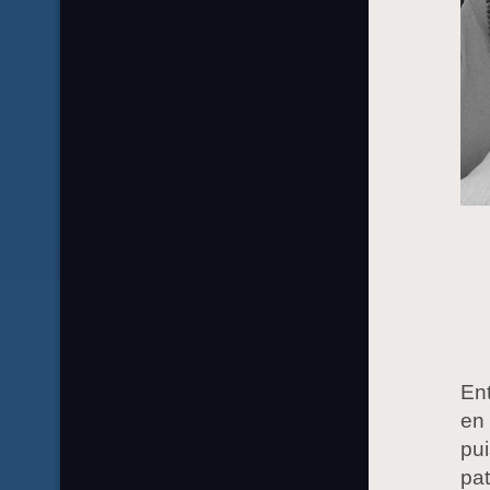
Ent
en
pui
pat