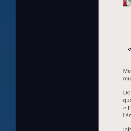
«
Mer
mus
De
quo
« F
l’é
Inf