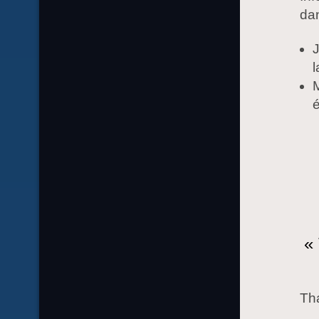
dan
J
l
M
é
« 
Tha