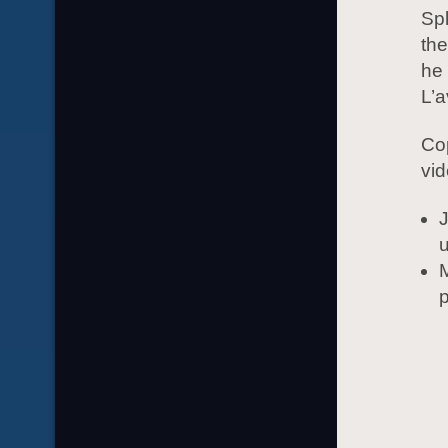
Spl
the
he
L’a
Cop
vid
J
u
M
p