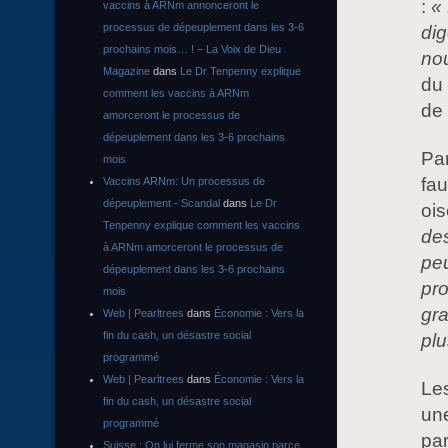
:
« 
vaccins à ARNm annonceront le
processus de dépeuplement dans les 3-6
dig
prochains mois… ! – La Voix de Dieu
nou
Magazine
dans
Le Dr Tenpenny explique
du 
comment les vaccins à ARNm
de
amorceront le processus de
dépeuplement dans les 3-6 prochains
Par
mois
fau
Vaccins ARNm: Un processus de
dépeuplement - Scandal
dans
Le Dr
oi
Tenpenny explique comment les vaccins
des
à ARNm amorceront le processus de
peu
dépeuplement dans les 3-6 prochains
pro
mois
gra
Web | Pearltrees
dans
Économie : Vers la
fin du cash, un désastre social
plu
programmé
Web | Pearltrees
dans
Économie : Vers la
Le
fin du cash, un désastre social
une
programmé
par
Suisse : On lui ferme son magasin parce