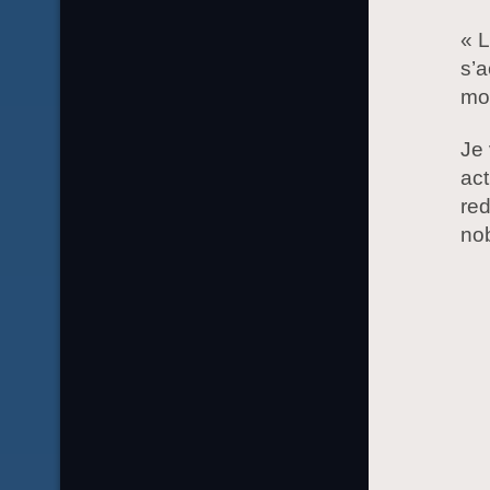
« L
s’a
mon
Je 
act
red
no