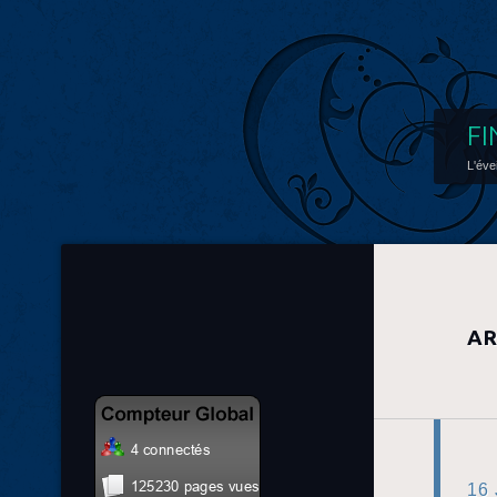
FI
L'éve
AR
16