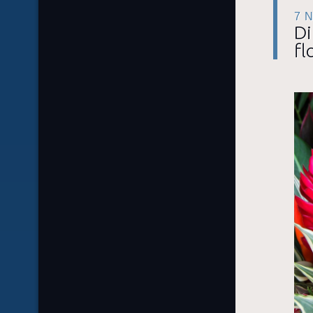
7 
Di
fl