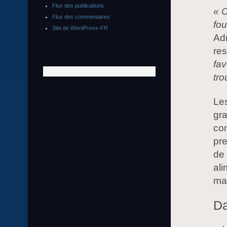
Flux des publications
« C
Flux des commentaires
fou
Site de WordPress-FR
Adr
res
fav
tro
Les
gra
con
pre
de 
ali
ma
Da