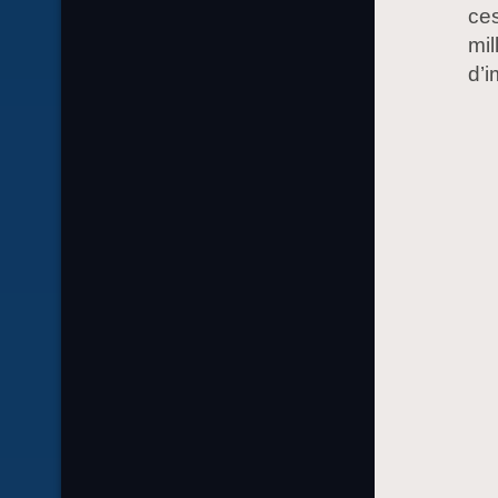
ce
mil
d’