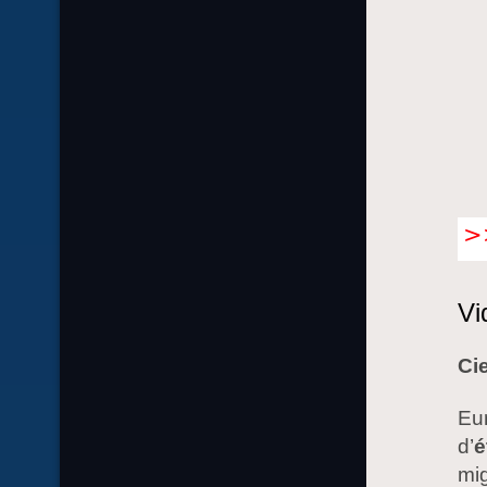
Vi
Ci
Eu
d’
é
mig