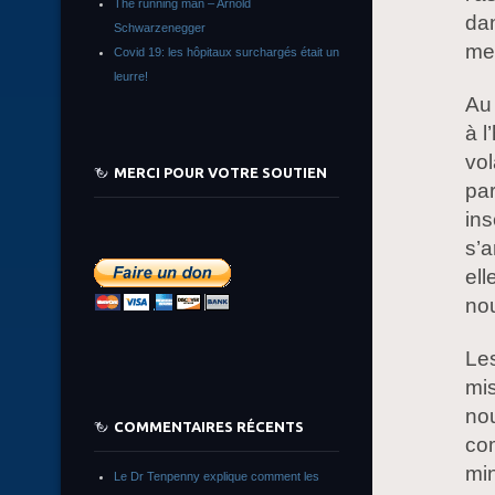
The running man – Arnold
dan
Schwarzenegger
met
Covid 19: les hôpitaux surchargés était un
leurre!
Au 
à l
vol
MERCI POUR VOTRE SOUTIEN
par
ins
s’a
ell
no
Les
mis
nou
COMMENTAIRES RÉCENTS
com
min
Le Dr Tenpenny explique comment les