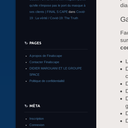
dia
qu’elle n’impose pas le port du masque à
ses clients | FINAL S CAPE
dans
Covid-
Ga
19 : La vérité / Covid-19: The Truth
Fac
sur
PAGES
con
A propos de Finalscape
L
Contacter Finalscape
DIDIER MAROUANI ET LE GROUPE
SPACE
Politique de confidentialité
D
D
g
MÉTA
D
Inscription
D
Connexion