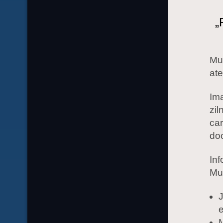
„
Mu
at
Ima
zil
ca
doc
Inf
Muz
J
e
M