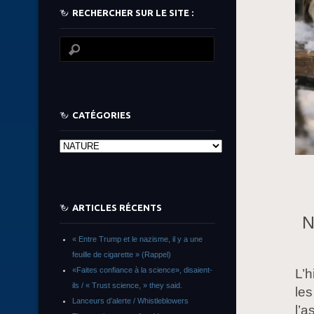
RECHERCHER SUR LE SITE :
CATÉGORIES
Catégories
ARTICLES RÉCENTS
N
« Entre Trump et le nazisme, il y a une
feuille de cigarette » (Rappel)
«Faites confiance à la science», disaient-
L’h
ils / « Trust science, » they said.
les
Lanceurs d’alerte / Whistleblowers
l’a