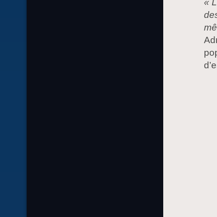
« L
des
mêm
Adr
pop
d’e