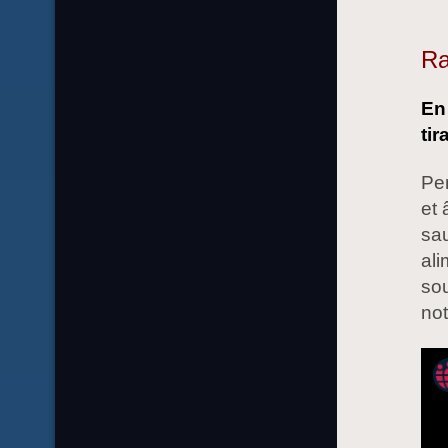
Ra
En
tir
Pen
et 
sau
ali
sou
not