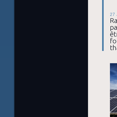
27
Ra
pa
êt
fo
th