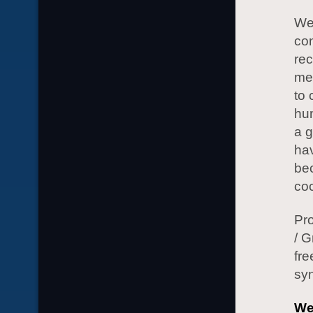
We 
con
re
med
to
hum
a g
hav
bec
coc
Pr
/ G
fre
syn
We