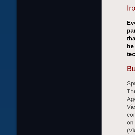
Ir
Ev
pa
tha
be
te
Bu
Sp
The
Age
Vie
con
on 
(Vi