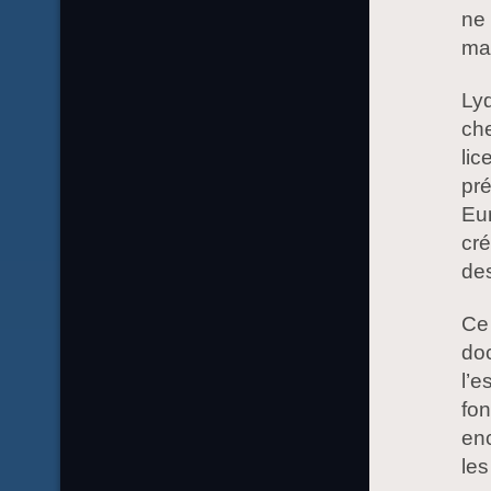
ne 
ma
Ly
ch
lic
pré
Eur
cr
des
Ce 
doc
l’e
fo
enc
les