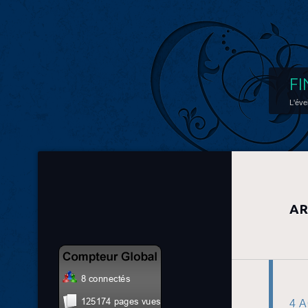
FI
L'éve
AR
4 