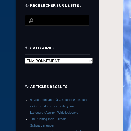
RECHERCHER SUR LE SITE :
CATÉGORIES
Catégories
ARTICLES RÉCENTS
«Faites confiance à la science», disaient-
ils / « Trust science, » they said.
Lanceurs d’alerte / Whistleblowers
The running man – Arnold
Schwarzenegger