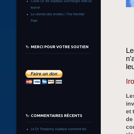
Covid 19: les hôpitaux surchargés était un
leurre!
Le chemin des ermites / The Hermits’
Path
MERCI POUR VOTRE SOUTIEN
Le
n’
le
Ir
Les
in
et
COMMENTAIRES RÉCENTS
de 
con
Le Dr Tenpenny explique comment les