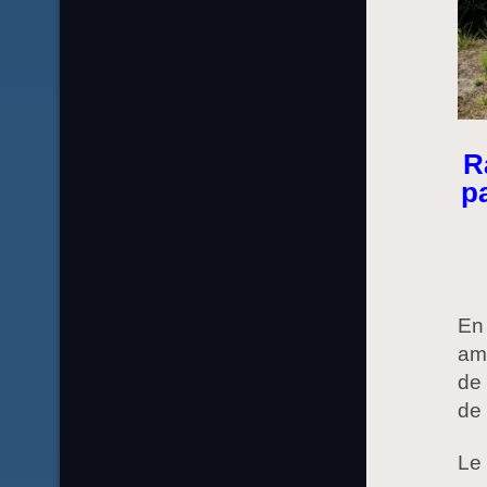
R
p
En 
amb
de 
de
Le 