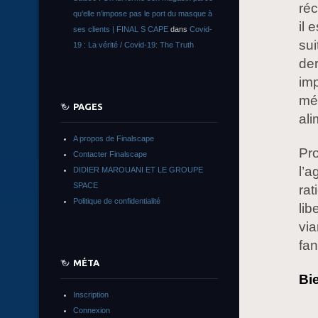
réc
qu’elle n’impose pas le port du masque à
il 
ses clients | FINAL S CAPE
dans
Covid-
sui
19 : La vérité / Covid-19: The Truth
der
imp
mét
PAGES
ali
A propos de Finalscape
Pr
Contacter Finalscape
l’a
DIDIER MAROUANI ET LE GROUPE
SPACE
rat
Politique de confidentialité
lib
via
fa
MÉTA
Bi
Inscription
Connexion