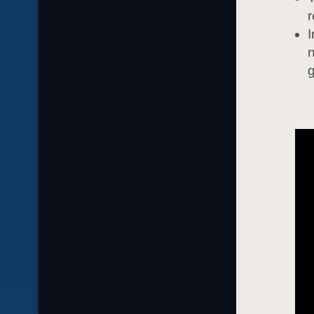
r
I
n
g