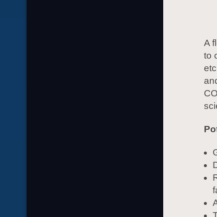
A f
to 
etc
and
CO
sci
Po
G
R
A
T