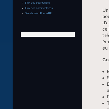
Flux des publications
Flux des commentaires
Une
Site de WordPress-FR
pou
d’a
cel
thè
émi
eu 
Co
E
B
a
P
T