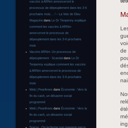
têt
vaccins à ARNm annonceront le
processus de dépeuplement dans les 3-6
Ma
prochains mois… ! – La Voix de Dieu
Magazine
dans
Le Dr Tenpenny explique
comment les vaccins à ARNm
Le
amorceront le processus de
gue
dépeuplement dans les 3-6 prochains
voi
mois
de 
Vaccins ARNm: Un processus de
pou
dépeuplement - Scandal
dans
Le Dr
Tenpenny explique comment les vaccins
dés
à ARNm amorceront le processus de
enc
dépeuplement dans les 3-6 prochains
nai
mois
Web | Pearltrees
dans
Économie : Vers la
No
fin du cash, un désastre social
rel
programmé
été
Web | Pearltrees
dans
Économie : Vers la
fin du cash, un désastre social
mé
programmé
ing
Suisse : On lui ferme son magasin parce