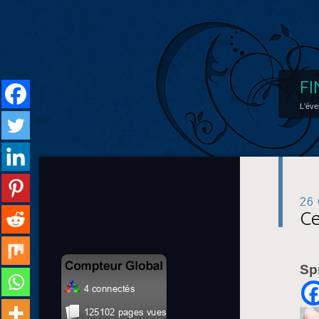
FI
L'éve
26
Ce
Sp