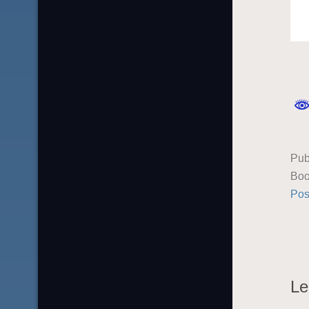
Pub
Boo
Pos
Le