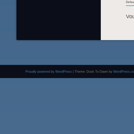
Defau
Vo
Proudly powered by WordPress
|
Theme: Dusk To Dawn by
WordPress.c