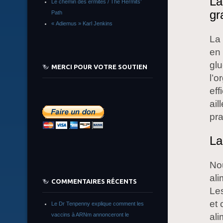
La
Le chemin des ermites / The Hermits’
gr
Path
« Adiemus » Karl Jenkins
La 
en 
glu
MERCI POUR VOTRE SOUTIEN
l’o
eff
ail
pr
La
Nou
ali
COMMENTAIRES RÉCENTS
Les
et 
Le Dr Tenpenny explique comment les
ali
vaccins à ARNm annonceront le