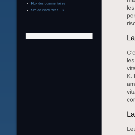
Flux des commentaires
les
Site de WordPress-FR
per
ris
La
C’e
les
vit
K.
amé
vit
co
La
Les