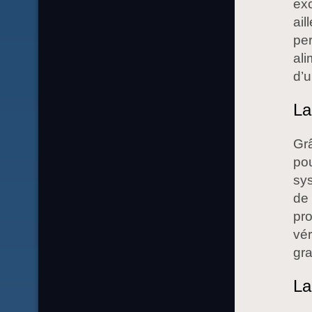
exc
ail
per
ali
d’u
La
Grâ
pou
sys
de 
pro
vé
gra
La