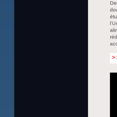
Der
dou
ét
l’U
ali
réd
ac