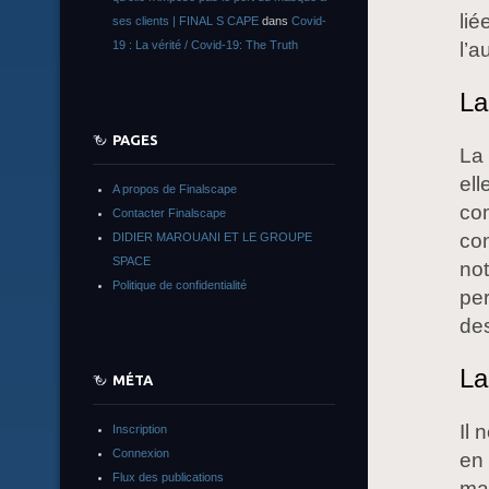
lié
ses clients | FINAL S CAPE
dans
Covid-
l’a
19 : La vérité / Covid-19: The Truth
La
PAGES
La 
ell
A propos de Finalscape
com
Contacter Finalscape
con
DIDIER MAROUANI ET LE GROUPE
SPACE
no
Politique de confidentialité
per
des
La
MÉTA
Il 
Inscription
Connexion
en 
Flux des publications
ma