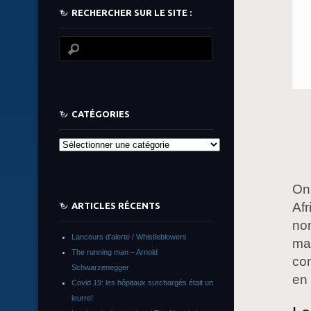
RECHERCHER SUR LE SITE :
CATÉGORIES
Catégories
On 
Af
ARTICLES RÉCENTS
nom
Lanceurs d’alerte / Whistleblowers
ma
The running man – Arnold
con
Schwarzenegger
en 
Covid 19: les hôpitaux surchargés était un
leurre!