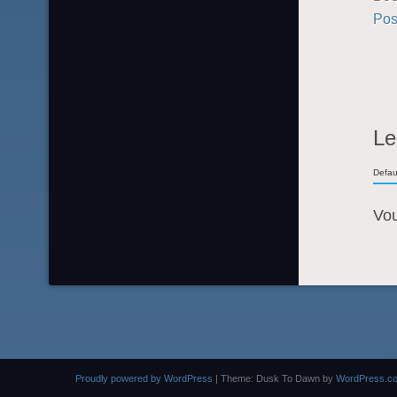
Pos
Le
Defau
Vo
Proudly powered by WordPress
|
Theme: Dusk To Dawn by
WordPress.c