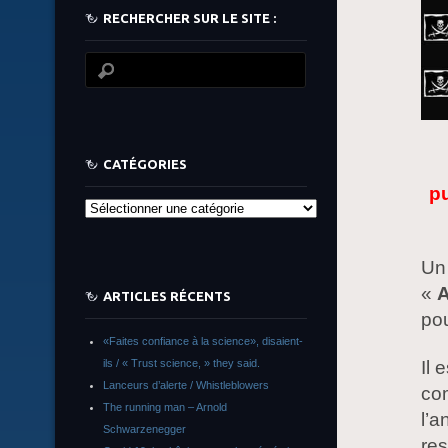
RECHERCHER SUR LE SITE :
CATÉGORIES
pu
Catégories
Un 
«
ARTICLES RÉCENTS
po
«Faites confiance à la science», disaient-
Il 
ils / « Trust science, » they said.
Lanceurs d’alerte / Whistleblowers
com
The running man – Arnold
l’
Schwarzenegger
res