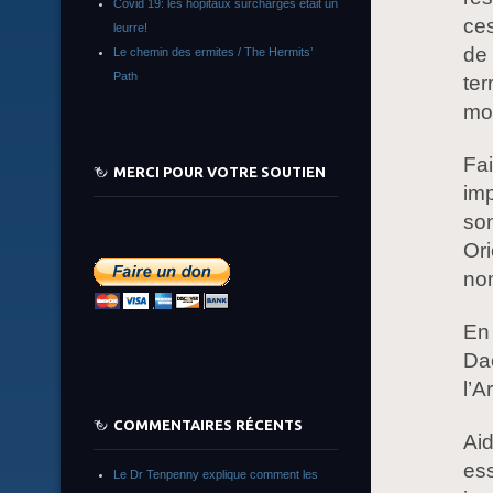
Covid 19: les hôpitaux surchargés était un
ces
leurre!
de 
Le chemin des ermites / The Hermits’
Path
ter
mot
Fa
MERCI POUR VOTRE SOUTIEN
imp
son
Ori
no
En 
Dae
l’A
COMMENTAIRES RÉCENTS
Aid
ess
Le Dr Tenpenny explique comment les