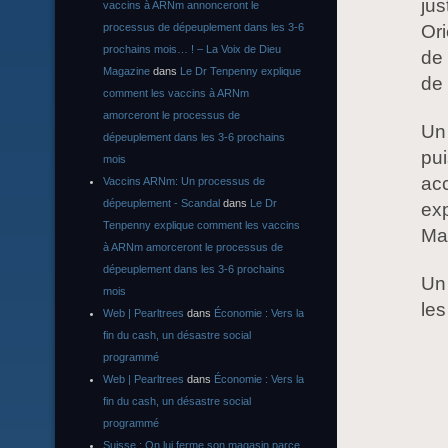
jus
vaccins à ARNm annonceront le
Ori
processus de dépeuplement dans les 3-6
prochains mois… ! – La Voix de Dieu
de 
Magazine
dans
Le Dr Tenpenny explique
de 
comment les vaccins à ARNm
amorceront le processus de
Un
dépeuplement dans les 3-6 prochains
pui
mois
ac
Vaccins ARNm: Un processus de
dépeuplement - Scandal
dans
Le Dr
exp
Tenpenny explique comment les vaccins
Man
à ARNm amorceront le processus de
dépeuplement dans les 3-6 prochains
Un
mois
les
Web | Pearltrees
dans
Économie : Vers la
fin du cash, un désastre social
programmé
Web | Pearltrees
dans
Économie : Vers la
fin du cash, un désastre social
programmé
Suisse : On lui ferme son magasin parce