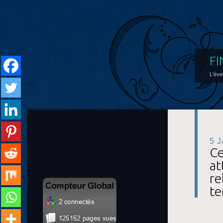
FI
L'éve
5 
Ce
at
re
te