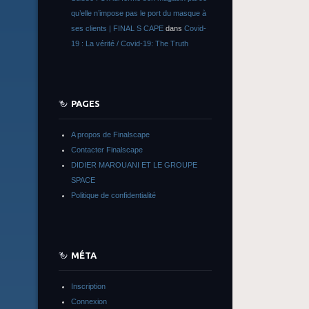
qu’elle n’impose pas le port du masque à
ses clients | FINAL S CAPE
dans
Covid-
19 : La vérité / Covid-19: The Truth
PAGES
A propos de Finalscape
Contacter Finalscape
DIDIER MAROUANI ET LE GROUPE
SPACE
Politique de confidentialité
MÉTA
Inscription
Connexion